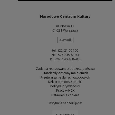
Uwaga, link zostanie otwarty w nowym oknie
Narodowe Centrum Kultury
ul. Płocka 13
01-231 Warszawa
wyślij wiadomość
e-mail
tel.: (22) 21 00 100
NIP: 525-235-83-53
REGON: 140-468-418
Zadania realizowane z budżetu państwa
Standardy ochrony małoletnich
Przetwarzanie danych osobowych
Deklaracja dostępności
Polityka prywatności
Praca w NCK
Ustawienia cookies
Instytucja nadzorująca:
Uwaga, link zostanie otw