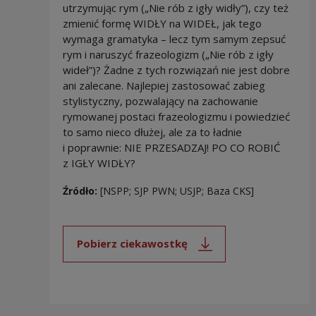
utrzymując rym („Nie rób z igły widły”), czy też
zmienić formę WIDŁY na WIDEŁ, jak tego
wymaga gramatyka – lecz tym samym zepsuć
rym i naruszyć frazeologizm („Nie rób z igły
wideł”)? Żadne z tych rozwiązań nie jest dobre
ani zalecane. Najlepiej zastosować zabieg
stylistyczny, pozwalający na zachowanie
rymowanej postaci frazeologizmu i powiedzieć
to samo nieco dłużej, ale za to ładnie
i poprawnie: NIE PRZESADZAJ! PO CO ROBIĆ
z IGŁY WIDŁY?
Źródło:
[NSPP; SJP PWN; USJP; Baza CKS]
Pobierz ciekawostkę
Uwaga, link zostanie otwarty 