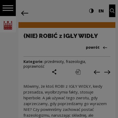
na całej stro
(NIE) ROBIĆ z IGŁY WIDŁY | Narodowe C
Ustawienia i wyszukiw
Wysoki kontra
CHANG
Roz
EN
Nawigacja
powrót
Włącz nawigację
Narodowe Centrum Kultury
(NIE) ROBIĆ z IGŁY WIDŁY
Powrót do:Cieka
powrót
Kategorie:
przedmioty
,
frazeologia
,
poprawność
podziel się
drukuj
pobierz
Poprzedni
Nas
Mówimy, że ktoś ROBI z IGŁY WIDŁY, kiedy
przesadza, wyolbrzymia fakty, stosuje
hiperbole. A jak używać tego zwrotu, gdy
zaprzeczamy, gdy poprzedzamy go wyrazem
NIE? Czy powinniśmy zachować postać
frazeologizmu, naruszając składnię, ale