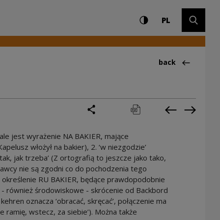
Settings and search
High contrast
CHANGE LAN
Expand 
ry
PL
Back to:Ciekawos
back
share
print
pobierz
Previous cur
Next cu
 ale jest wyrażenie NA BAKIER, mające
Kapelusz włożył na bakier), 2. ‘w niezgodzie’
 tak, jak trzeba’ (Z ortografią to jeszcze jako tako,
znawcy nie są zgodni co do pochodzenia tego
ło określenie RU BAKIER, będące prawdopodobnie
o - również środowiskowe - skrócenie od Backbord
.), kehren oznacza ‘obracać, skręcać’, połączenie ma
 ramię, wstecz, za siebie’). Można także