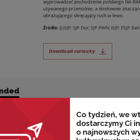
wyprowadzać pochodzenie polskiego NA BAKIE
używanego przenośnie, a dosłownie znacząceg
obrazującego skręcający ruch w lewo.
Źródło:
[USJP; SJP Dor; SJP PWN; ISJP; ESJP Bań
Download curiosity
Note, the link will open i
nded
Co tydzień, we w
dostarczymy Ci i
o najnowszych w