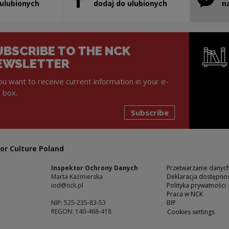
will open in a new window
Note, the link will open in a new window
Note, th
 ulubionych
dodaj do ulubionych
n
UBSCRIBE TO THE NCK
EWSLETTER
you want to receive current information in your e-
l box.
Subscribe
Note, the l
or Culture Poland
Inspektor Ochrony Danych
Przetwarzanie dany
Marta Kaźmierska
Deklaracja dostępnoś
iod@nck.pl
Polityka prywatności
Praca w NCK
NIP: 525-235-83-53
BIP
REGON: 140-468-418
Cookies settings