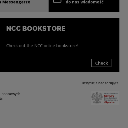
e link will open in a new window
a Messengerze
do nas wiadomość
NCC BOOKSTORE
Check out the NCC online bookstore!
Check
ink will open in a new window
Instytucja nadzorująca:
Note,
ch osobowych
ci