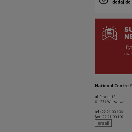
Note, the link 
dodaj do
S
N
If 
mai
National Centre f
ul. Płocka 13
01-231 Warszawa
tel : 22 21 00 100
fax : 22 21 00 101
send
email