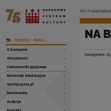
NA BAKIER | Naro
National Centre for Culture Poland
Navigation
NCK
Projekty kultural
NA 
Nawigacja
Back to: Projekty
Ojczysty – dodaj...
O kampanii
>
Categories:
et
Aktualności
>
Ciekawostki językowe
>
Materiały edukacyjne
>
GeoOjczysty.pl
>
Multimedia
>
Audycje
>
Kontakt
>