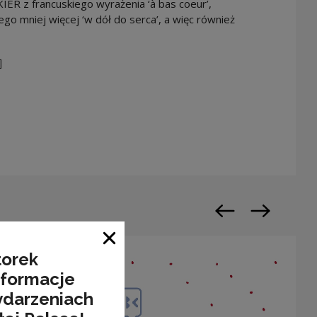
R z francuskiego wyrażenia ‘à bas coeur’,
o mniej więcej ‘w dół do serca’, a więc również
]
n a new window
Previous slide
Next slide
Close window
torek
nformacje
ydarzeniach