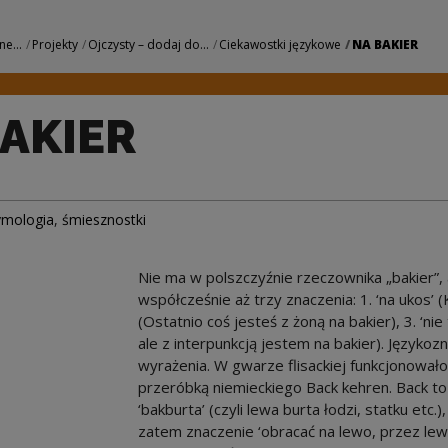
dowe Centrum Kultu
ne...
Projekty
Ojczysty – dodaj do...
Ciekawostki językowe
NA BAKIER
BAKIER
ymologia
,
śmiesznostki
Nie ma w polszczyźnie rzeczownika „bakier”,
współcześnie aż trzy znaczenia: 1. ‘na ukos’ (
(Ostatnio coś jesteś z żoną na bakier), 3. ‘nie
ale z interpunkcją jestem na bakier). Języko
wyrażenia. W gwarze flisackiej funkcjonowa
przeróbką niemieckiego Back kehren. Back t
‘bakburta’ (czyli lewa burta łodzi, statku etc
zatem znaczenie ‘obracać na lewo, przez lewe