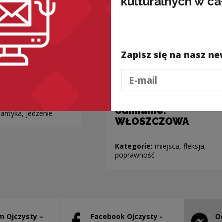
kulturalnych w ca
Zapisz się na nasz ne
Podaj e-mail
Nazwy miejscowości
o nieoczywistej
odmianie:
antyka, jedzenie
WŁOSZCZOWA
Kategorie:
miejsca, fleksja,
poprawność
m Ojczysty –
Facebook Ojczysty -
O