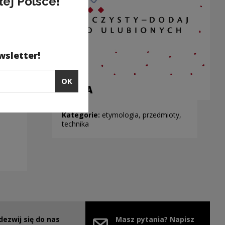
łej Polsce!
wsletter!
OK
SZAFA
Kategorie:
etymologia, przedmioty,
technika
dezwij się do nas
Masz pytania? Napisz