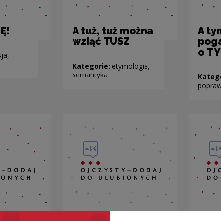
TĘ!
A tuż, tuż można
A t
wziąć TUSZ
pog
o T
sja,
Kategorie:
etymologia,
semantyka
Kateg
popra
YSTYM
Co nas TRAPI
Co 