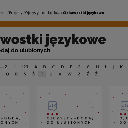
owe | Narodowe Cen
ne...
Projekty
Ojczysty – dodaj do...
Ciekawostki językowe
wostki językowe
odaj do ulubionych
A—Z
!
123
A
B
C
D
E
F
G
H
I
J
K
Q
R
S
Ś
T
U
V
W
Z
Ź
Ż