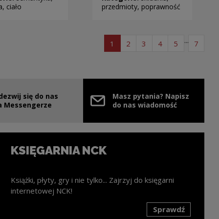
a, ciało
przedmioty, poprawność
...
strona listy artykułów
strona listy artykułów
strona listy artykułów
strona listy arty
strona listy
strona
1
2
3
4
5
7
dezwij się do nas
Masz pytania? Napisz
nie
ink zostanie otwarty w nowym oknie
a Messengerze
do nas wiadomość
KSIĘGARNIA NCK
Książki, płyty, gry i nie tylko... Zajrzyj do księgarni
internetowej NCK!
Sprawdź