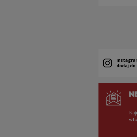
Stronicowanie
Instagra
Uwaga, link zo
dodaj do
N
Naj
wto