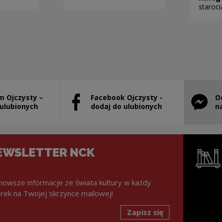
staroci
m Ojczysty –
Facebook Ojczysty -
O
stanie otwarty w nowym oknie
Uwaga, link zostanie otwarty w nowym ok
Uwaga, l
 ulubionych
dodaj do ulubionych
n
EWSLETTER NCK
nowsze informacje ze świata kultury w każdy
rek na Twojej skrzynce mailowej!
Zapisz się