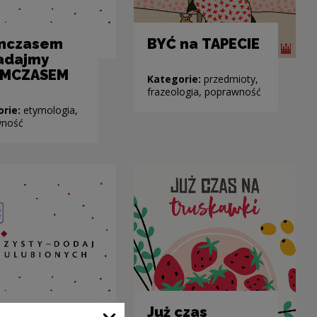
ymczasem
BYĆ na TAPECIE
adajmy
YMCZASEM
Kategorie:
przedmioty,
frazeologia, poprawność
orie:
etymologia,
wność
wspólnego
Już czas