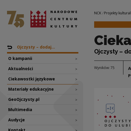
Ciekawostki język
Narodowe Centrum Kultury
Nawigacja
NCK
Projekty kultural
Cieka
Nawigacja
Powrót do: Projekty
Ojczysty – dodaj...
Ojczysty – d
O kampanii
>
Wyników: 75
Aktualności
>
P
Ciekawostki językowe
>
Materiały edukacyjne
>
GeoOjczysty.pl
>
Multimedia
>
Audycje
>
Kontakt
>