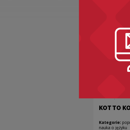
Kategorie:
ety
starocia, ciało
KOT TO K
Kategorie:
pop
nauka o języku