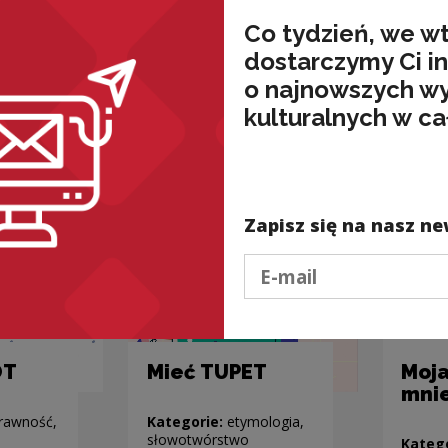
i czym SIĘ
ma 
Co tydzień, we w
TRAPIMY
z T
mologia,
dostarczymy Ci i
o najnowszych w
Kategorie:
semantyka,
Kateg
starocia
kulturalnych w ca
Zapisz się na nasz ne
Podaj e-mail
OT
Mieć TUPET
Moj
mnie
rawność,
Kategorie:
etymologia,
słowotwórstwo
Kateg