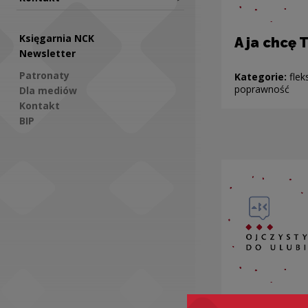
Księgarnia NCK
A ja chcę 
Newsletter
Patronaty
Kategorie:
flek
poprawność
Dla mediów
Kontakt
BIP
Social Media
Być TUSZ