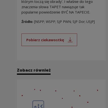
którym toczą się obrady’. I właśnie do tego
znaczenia słowa TAPET nawiązuje tak
popularne powiedzenie BYĆ NA TAPECIE.
Źródło:
[NSPP; WSPP; SJP PWN; SJP Dor; USJP]
Pobierz ciekawostkę
Uwaga, link zostanie otwarty 
Zobacz również