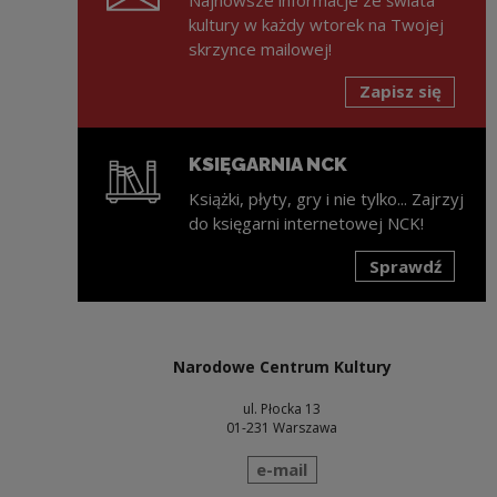
kultury w każdy wtorek na Twojej
skrzynce mailowej!
Zapisz się
KSIĘGARNIA NCK
Książki, płyty, gry i nie tylko... Zajrzyj
do księgarni internetowej NCK!
Sprawdź
Uwaga, link zostanie otwarty w nowym oknie
Narodowe Centrum Kultury
ul. Płocka 13
01-231 Warszawa
wyślij wiadomość
e-mail