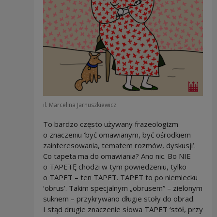
il. Marcelina Jarnuszkiewicz
To bardzo często używany frazeologizm
o znaczeniu ‘być omawianym, być ośrodkiem
zainteresowania, tematem rozmów, dyskusji’.
Co tapeta ma do omawiania? Ano nic. Bo NIE
o TAPETĘ chodzi w tym powiedzeniu, tylko
o TAPET – ten TAPET. TAPET to po niemiecku
‘obrus’. Takim specjalnym „obrusem” – zielonym
suknem – przykrywano długie stoły do obrad.
I stąd drugie znaczenie słowa TAPET ‘stół, przy