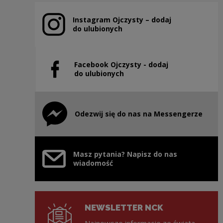
Instagram Ojczysty – dodaj
Uwaga, link zostanie otwarty w nowym oknie
do ulubionych
Facebook Ojczysty - dodaj
Uwaga, link zostanie otwarty w nowym oknie
do ulubionych
Odezwij się do nas na Messengerze
Uwaga, link zostanie otwarty w nowym oknie
Masz pytania? Napisz do nas
wiadomość
NEWSLETTER NCK
Najnowsze informacje ze świata