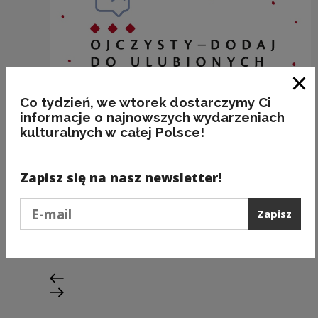
Zam
Co tydzień, we wtorek dostarczymy Ci
informacje o najnowszych wydarzeniach
kulturalnych w całej Polsce!
Zapisz się na nasz newsletter!
A ja chcę TĘ!
Podaj e-mail
Zapisz
Kategorie:
fleksja, poprawność
Poprzedni slajd
Następny slajd