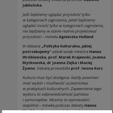
Jabłońska
.
Jeśli będziemy oglądać przyszłość tylko
w kategoriach zagrożenia, jeżeli będziemy
oglądać inność tylko w kategoriach zagrożenia,
nie będziemy w stanie realnie projektować
przyszłości
– mówiła
Agnieszka Holland
.
W debacie
„Polityka kulturalna, jakiej
potrzebujemy”
udział wzięli: ministra
Hanna
Wróblewska, prof. Marek Krajewski, Joanna
Mytkowska, dr Joanna Zięba i Maciej
Żywno
. Debatę prowadziła
prof. Iwona Kurz
.
Kultura musi być dostępna. Każdy powinien
mieć wybór i możliwość uczestnictwa
w praktykach kulturalnych. Zapewnienie tego
wyboru to odpowiedzialność państwa
i samorządów. Musimy to wprowadzić
wspólnie
– mówiła podczas debaty
Hanna
Wróblewska
, ministra kultury i dziedzictwa