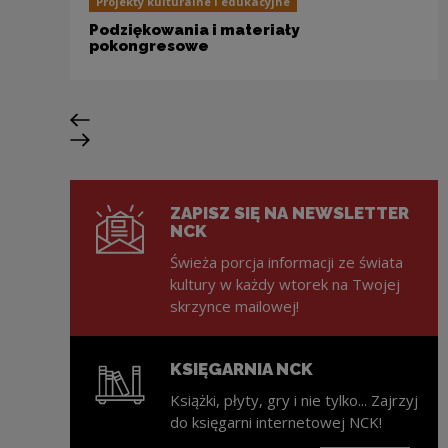
Projekty kulturalne i edukacyjne
Podziękowania i materiały
pokongresowe
Poprzedni slajd
Następny slajd
ZAPISZ SIĘ NA NEWSLETTER
NCK
Świeża porcja informacji ze świata
kultury w każdy wtorek na Twojej
skrzynce mailowej!
KSIĘGARNIA NCK
Książki, płyty, gry i nie tylko... Zajrzyj
do księgarni internetowej NCK!