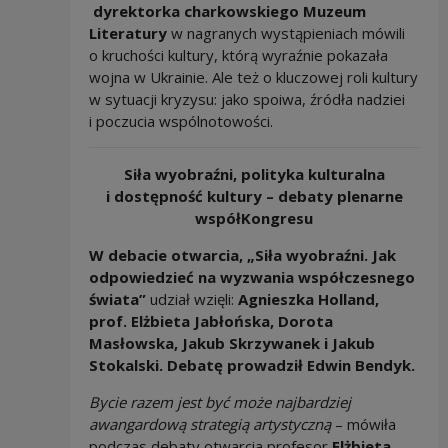
dyrektorka charkowskiego Muzeum
Literatury
w nagranych wystąpieniach mówili
o kruchości kultury, którą wyraźnie pokazała
wojna w Ukrainie. Ale też o kluczowej roli kultury
w sytuacji kryzysu: jako spoiwa, źródła nadziei
i poczucia wspólnotowości.
Siła wyobraźni, polityka kulturalna
i dostępność kultury – debaty plenarne
współKongresu
W debacie otwarcia, „Siła wyobraźni. Jak
odpowiedzieć na wyzwania współczesnego
świata”
udział wzięli:
Agnieszka Holland,
prof. Elżbieta Jabłońska, Dorota
Masłowska, Jakub Skrzywanek i Jakub
Stokalski. Debatę prowadził Edwin Bendyk.
Bycie razem jest być może najbardziej
awangardową strategią artystyczną
– mówiła
podczas debaty otwarcia profesor
Elżbieta