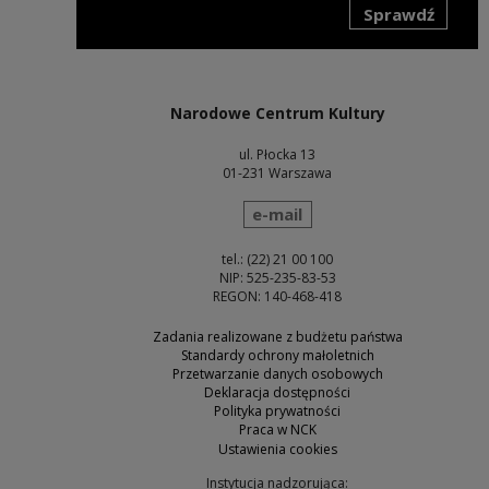
Sprawdź
Uwaga, link zostanie otwarty w nowym oknie
Narodowe Centrum Kultury
ul. Płocka 13
01-231 Warszawa
wyślij wiadomość
e-mail
tel.: (22) 21 00 100
NIP: 525-235-83-53
REGON: 140-468-418
Zadania realizowane z budżetu państwa
Standardy ochrony małoletnich
Przetwarzanie danych osobowych
Deklaracja dostępności
Polityka prywatności
Praca w NCK
Ustawienia cookies
Instytucja nadzorująca: