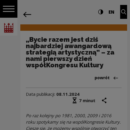
na całej stro
„Bycie razem jest dziś najbardziej aw
Ustawienia i wyszukiw
Wysoki kontra
CHANG
Roz
EN
Nawigacja
powrót
Włącz nawigację
Narodowe Centrum Kultury
„Bycie razem jest dziś
najbardziej awangardową
strategią artystyczną” – za
nami pierwszy dzień
współKongresu Kultury
Powrót do:Aktua
powrót
Data publikacji:
08.11.2024
Średni czas czytania
podziel się
druk
7 minut
Po raz kolejny po 1981, 2000, 2009 i 2016
roku spotykamy się na współKongresie Kultury.
Cieszę się, że możemy wspólnie otworzyć ten