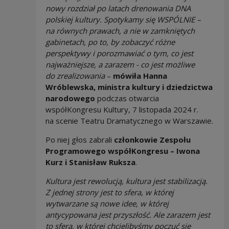
nowy rozdział po latach drenowania DNA
polskiej kultury. Spotykamy się WSPÓLNIE –
na równych prawach, a nie w zamkniętych
gabinetach, po to, by zobaczyć różne
perspektywy i porozmawiać o tym, co jest
najważniejsze, a zarazem - co jest możliwe
do zrealizowania
–
mówiła Hanna
Wróblewska, ministra kultury i dziedzictwa
narodowego
podczas otwarcia
współKongresu Kultury, 7 listopada 2024 r.
na scenie Teatru Dramatycznego w Warszawie.
Po niej głos zabrali
członkowie Zespołu
Programowego współKongresu – Iwona
Kurz i Stanisław Ruksza
.
Kultura jest rewolucją, kultura jest stabilizacją.
Z jednej strony jest to sfera, w której
wytwarzane są nowe idee, w której
antycypowana jest przyszłość. Ale zarazem jest
to sfera, w której chcielibyśmy poczuć się