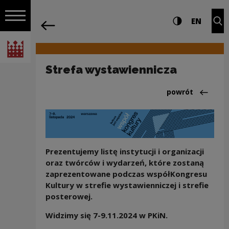
na całej stro
Strefa wystawiennicza | Narodowe Cen
Ustawienia i wyszukiw
Wysoki kontra
CHANG
Roz
EN
Nawigacja
powrót
Włącz nawigację
Narodowe Centrum Kultury
Strefa wystawiennicza
Powrót do:współ
powrót
Prezentujemy listę instytucji i organizacji
oraz twórców i wydarzeń, które zostaną
zaprezentowane podczas współKongresu
Kultury w strefie wystawienniczej i strefie
posterowej.
Widzimy się 7-9.11.2024 w PKiN.