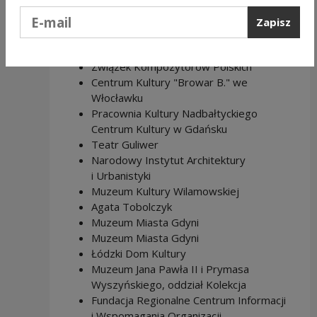
Podaj e-mail
Zapisz
STREFA POSTEROWA
Narodowy Instytut Muzeów
Związek Kompozytorów Polskich
Centrum Kultury "Browar B." we
Włocławku
Pracownia Kultury Nadbałtyckiego
Centrum Kultury w Gdańsku
Teatr Guliwer
Narodowy Instytut Architektury
i Urbanistyki
Muzeum Kultury Wilamowskiej
Agata Tobolczyk
Muzeum Miasta Gdyni
Muzeum Miasta Gdyni
Łódzki Dom Kultury
Muzeum Jana Pawła II i Prymasa
Wyszyńskiego, oddział Kolekcja
Fundacja Regionalne Centrum Informacji
i Wspomagania Organizacji