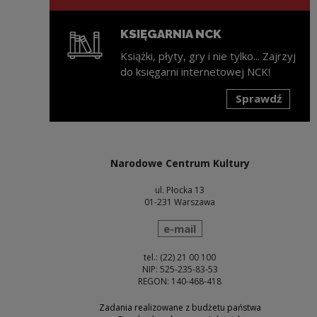
KSIĘGARNIA NCK
Książki, płyty, gry i nie tylko... Zajrzyj
do księgarni internetowej NCK!
Sprawdź
Uwaga, link zostanie otwarty w nowym oknie
Narodowe Centrum Kultury
ul. Płocka 13
01-231 Warszawa
wyślij wiadomość
e-mail
tel.: (22) 21 00 100
NIP: 525-235-83-53
REGON: 140-468-418
Zadania realizowane z budżetu państwa