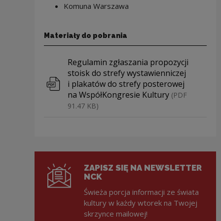
Komuna Warszawa
Materiały do pobrania
Pobierz plik
Regulamin zgłaszania propozycji
stoisk do strefy wystawienniczej
i plakatów do strefy posterowej
na WspółKongresie Kultury
(PDF
91.47 KB)
ZAPISZ SIĘ NA NEWSLETTER
NCK
Świeża porcja informacji ze świata
kultury w każdy wtorek na Twojej
skrzynce mailowej!