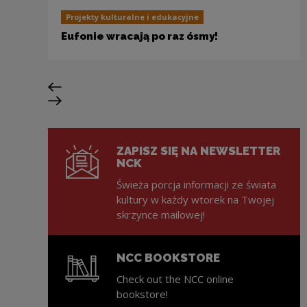
Projekty kulturalne i edukacyjne
Eufonie wracają po raz ósmy!
Previous slide
Next slide
ZAPISZ SIĘ NA NEWSLETTER
NCK
Świeża porcja informacji ze świata
kultury w każdy wtorek na Twojej
skrzynce mailowej!
NCC BOOKSTORE
Check out the NCC online
bookstore!