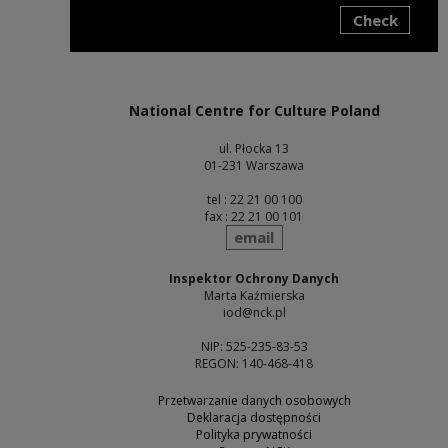
Check
Note, the link will open in a new window
National Centre for Culture Poland
ul. Płocka 13
01-231 Warszawa
tel : 22 21 00 100
fax : 22 21 00 101
send
email
Inspektor Ochrony Danych
Marta Kaźmierska
iod@nck.pl
NIP: 525-235-83-53
REGON: 140-468-418
Przetwarzanie danych osobowych
Deklaracja dostępności
Polityka prywatności