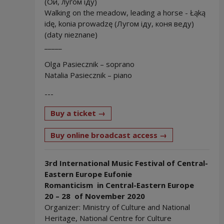
(Ой, лугом іду)
Walking on the meadow, leading a horse - Łąką
idę, konia prowadzę (Лугом іду, коня веду)
(daty nieznane)
_____
Olga Pasiecznik – soprano
Natalia Pasiecznik – piano
---
Note, the link will open in a n
Buy a ticket →
Note, the link 
Buy online broadcast access →
3rd International Music Festival of Central-
Eastern Europe Eufonie
Romanticism in Central-Eastern Europe
20 – 28 of November 2020
Organizer: Ministry of Culture and National
Heritage, National Centre for Culture