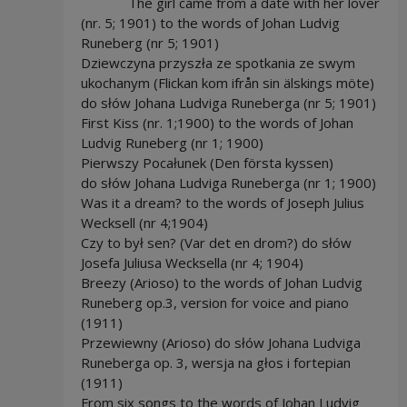
The girl came from a date with her lover
(nr. 5; 1901) to the words of Johan Ludvig
Runeberg (nr 5; 1901)
Dziewczyna przyszła ze spotkania ze swym
ukochanym (Flickan kom ifrån sin älskings möte)
do słów Johana Ludviga Runeberga (nr 5; 1901)
First Kiss (nr. 1;1900) to the words of Johan
Ludvig Runeberg (nr 1; 1900)
Pierwszy Pocałunek (Den första kyssen)
do słów Johana Ludviga Runeberga (nr 1; 1900)
Was it a dream? to the words of Joseph Julius
Wecksell (nr 4;1904)
Czy to był sen? (Var det en drom?) do słów
Josefa Juliusa Wecksella (nr 4; 1904)
Breezy (Arioso) to the words of Johan Ludvig
Runeberg op.3, version for voice and piano
(1911)
Przewiewny (Arioso) do słów Johana Ludviga
Runeberga op. 3, wersja na głos i fortepian
(1911)
From six songs to the words of Johan Ludvig