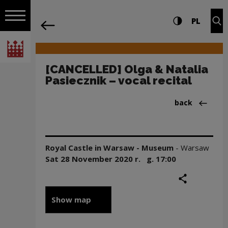
on the entire
[CANCELLED] Olga & Natalia Pasiecznik 
Settings and search
High contrast
CHANG
Exp
PL
Navigation
back
Open navigation
National Centre for Culture Poland
[CANCELLED] Olga & Natalia
Pasiecznik – vocal recital
Back to:News
back
Royal Castle in Warsaw - Museum
-
Warsaw
Sat 28 November
2020
r. g.
17:00
share
print
Show map