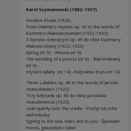
Karol Szymanowski (1882–1937)
Vocalise-Étude (1928)
From children's rhymes op. 49 to the words of
Kazimiera Iłłakowiczównam (1922-1923)
Z Rymów dziecięcych op. 49 do słów Kazimiery
Iłłakowiczówny (1922–1923)
Spring (nr 9) - Wiosna (nr 9)
The wedding of a pricess (nr 6) - Ślub królewny
(nr 6)
Krysia's lullaby (nr 14) -Kołysanka Krysi (nr 14)
Three Lullabies op. 48 to the words of Jarosla
Iwanszkiewicz (1922)
Trzy kołysanki op. 48 do słów Jarosława
Iwaszkiewicza (1922)
Lean quietly over the cradle - Pochyl się cicho
nad kołyską
Signing to the sea, stars and to you - Śpiewam
morzu, gwiazdom i tobie