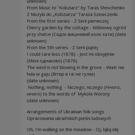
unknown)
From Music to "Kobziarz" by Taras Shevchenko
Z Muzyki do „Kobziarza” Tarasa Szewczenki
From the first series - Z Serii pierwszej
Cherry garden by the cottage - Wiśniowy ogród
przy chatce (Садок вишневий коло хати) (date
unknown)
From the 5th series - Z Serii piątej
I could care less (1878) - Jest mi obojętnie
(Мені однаково) (1878)
The wind is not blowing in the grove - Wiatr nie
hula w gaju (Вітер в гаї не гуляє)
(date unknown)
Nothing, nothing - Niczego, niczego (Нічого,
нічого) to the words of Mykoła Worony
(date unknown)
Arrangements of Ukrainian folk songs
Opracowania ukraińskich pieśni ludowych
Oh, I'm walking on the meadow - Oj, łąką idę