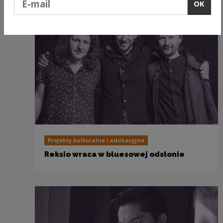
OK
Projekty kulturalne i edukacyjne
Reksio wraca w bluesowej odsłonie