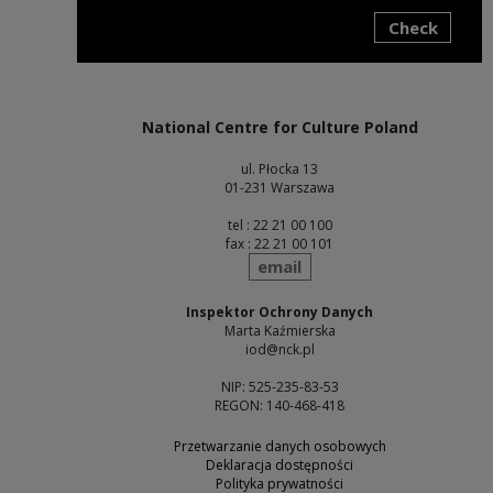
Check
Note, the link will open in a new window
National Centre for Culture Poland
ul. Płocka 13
01-231 Warszawa
tel : 22 21 00 100
fax : 22 21 00 101
send
email
Inspektor Ochrony Danych
Marta Kaźmierska
iod@nck.pl
NIP: 525-235-83-53
REGON: 140-468-418
Przetwarzanie danych osobowych
Deklaracja dostępności
Polityka prywatności