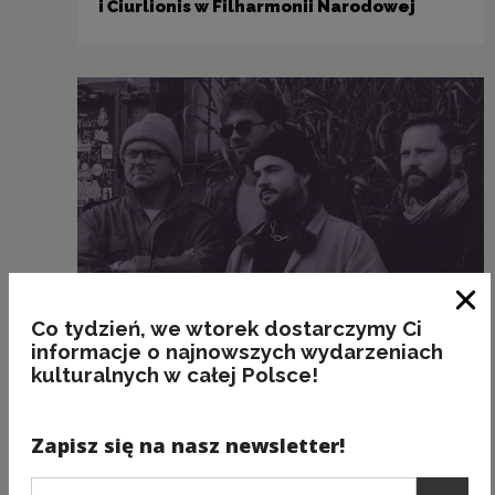
i Čiurlionis w Filharmonii Narodowej
Clo
Co tydzień, we wtorek dostarczymy Ci
informacje o najnowszych wydarzeniach
kulturalnych w całej Polsce!
Projekty kulturalne i edukacyjne
Hatti Vatti / Zeit – premiera koncertowa
albumu wydanego przez R&S Records
Zapisz się na nasz newsletter!
Podaj e-mail