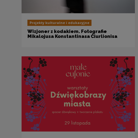
Projekty kulturalne i edukacyjne
Wizjoner z kodakiem. Fotografie
Mikalojusa Konstantinasa Čiurlionisa