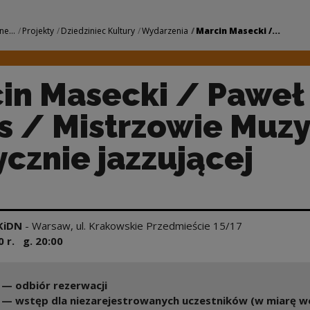
Paweł Janas / Mistr
ne...
Projekty
Dziedziniec Kultury
Wydarzenia
Marcin Masecki /...
in Masecki / Paweł
s / Mistrzowie Muzy
ycznie jazzującej
MKiDN
-
Warsaw
,
ul. Krakowskie Przedmieście 15/17
0
r. g.
20:00
 — odbiór rezerwacji
 — wstęp dla niezarejestrowanych uczestników (w miarę wo