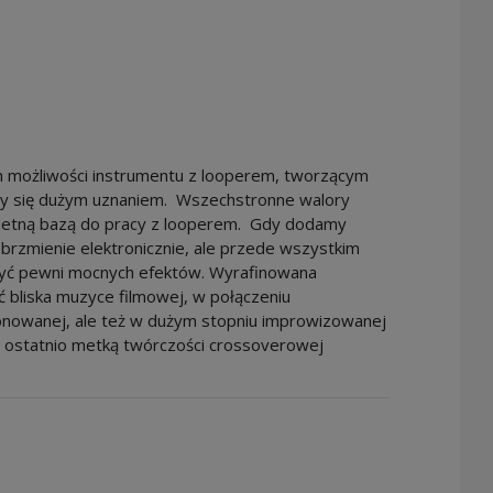
 możliwości instrumentu z looperem, tworzącym
y się dużym uznaniem. Wszechstronne walory
ietną bazą do pracy z looperem. Gdy dodamy
brzmienie elektronicznie, ale przede wszystkim
być pewni mocnych efektów. Wyrafinowana
ć bliska muzyce filmowej, w połączeniu
ponowanej, ale też w dużym stopniu improwizowanej
aną ostatnio metką twórczości crossoverowej