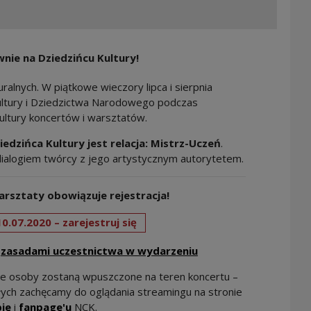
nie na Dziedzińcu Kultury!
turalnych. W piątkowe wieczory lipca i sierpnia
ultury i Dziedzictwa Narodowego podczas
tury koncertów i warsztatów.
ińca Kultury jest relacja: Mistrz-Uczeń
.
ialogiem twórcy z jego artystycznym autorytetem.
arsztaty obowiązuje rejestracja!
Note, the link will open in a new
0.07.2020 – zarejestruj się
zasadami uczestnictwa w wydarzeniu
ne osoby zostaną wpuszczone na teren koncertu –
łych zachęcamy do oglądania streamingu na stronie
Note, the link will open in a new window
Note, the link will open in a new window
ie
i
fanpage'u
NCK.