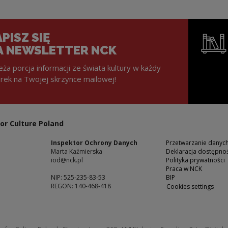
PISZ SIĘ
A NEWSLETTER NCK
eża porcja informacji ze świata kultury w każdy
rek na Twojej skrzynce mailowej!
Note, the l
or Culture Poland
Inspektor Ochrony Danych
Przetwarzanie dany
Marta Kaźmierska
Deklaracja dostępnoś
iod@nck.pl
Polityka prywatności
Praca w NCK
NIP: 525-235-83-53
BIP
REGON: 140-468-418
Cookies settings
ow