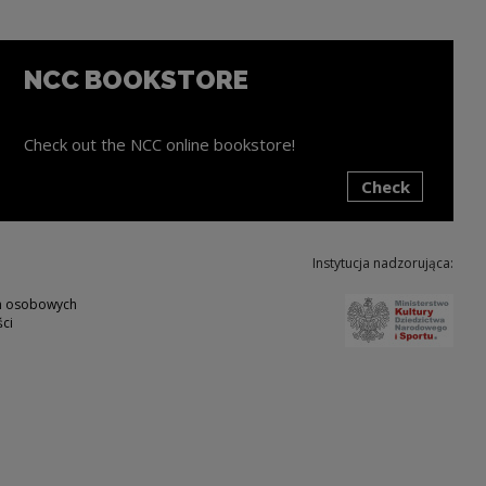
NCC BOOKSTORE
Check out the NCC online bookstore!
Check
ink will open in a new window
Instytucja nadzorująca:
Note,
ch osobowych
ci