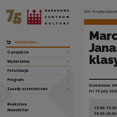
Marcin Masecki / 
National Centre for Culture Poland
Navigation
NCK
Projekty kultural
Marc
Nawigacja
Back to: Projekty
Dziedziniec...
Jana
O projekcie
>
klas
Wydarzenia
>
Fotorelacje
>
Program
>
Dziedziniec 
Zasady uczestnictwa
>
Fri 10 July
202
Bookstore
19.00-19.30
Newsletter
19.30-20.00