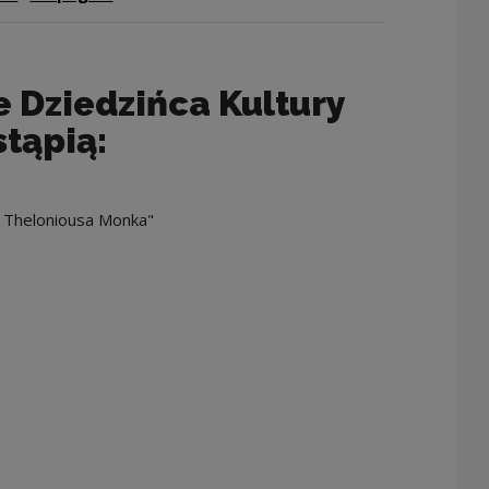
e Dziedzińca Kultury
tąpią:
a Theloniousa Monka"