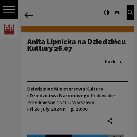
on the entire
Anita Lipnicka na Dziedzińcu Kultury 2
Settings and search
High contrast
CHANG
Exp
PL
Navigation
back
Open navigation
National Centre for Culture Poland
Anita Lipnicka na Dziedzińcu
Kultury 26.07
Back to:Wydar
back
Dziedziniec Ministerstwa Kultury
i Dziedzictwa Narodowego
Krakowskie
Przedmieście 15/17, Warszawa
Fri 26 July
2024
r. g.
20:00
share
print