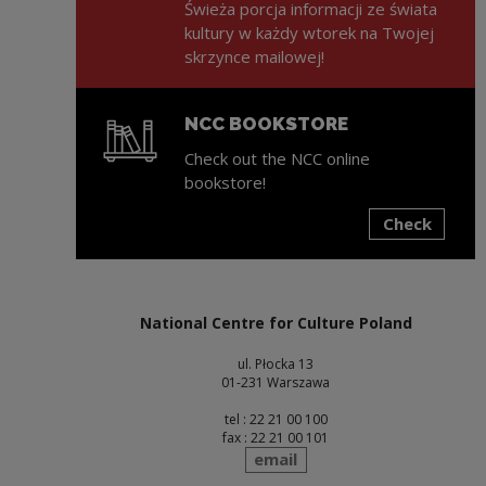
Świeża porcja informacji ze świata
kultury w każdy wtorek na Twojej
skrzynce mailowej!
NCC BOOKSTORE
Check out the NCC online
bookstore!
Check
Note, the link will open in a new window
National Centre for Culture Poland
ul. Płocka 13
01-231 Warszawa
tel : 22 21 00 100
fax : 22 21 00 101
send
email