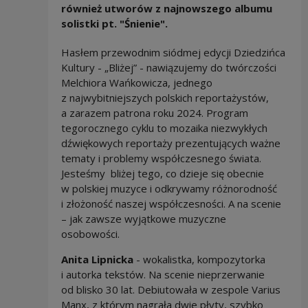
również utworów z najnowszego albumu
solistki pt. "Śnienie".
Hasłem przewodnim siódmej edycji Dziedzińca
Kultury - „Bliżej” - nawiązujemy do twórczości
Melchiora Wańkowicza, jednego
z najwybitniejszych polskich reportażystów,
a zarazem patrona roku 2024. Program
tegorocznego cyklu to mozaika niezwykłych
dźwiękowych reportaży prezentujących ważne
tematy i problemy współczesnego świata.
Jesteśmy bliżej tego, co dzieje się obecnie
w polskiej muzyce i odkrywamy różnorodność
i złożoność naszej współczesności. A na scenie
– jak zawsze wyjątkowe muzyczne
osobowości.
Anita Lipnicka
- wokalistka, kompozytorka
i autorka tekstów. Na scenie nieprzerwanie
od blisko 30 lat. Debiutowała w zespole Varius
Manx, z którym nagrała dwie płyty, szybko