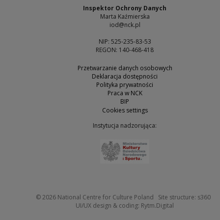
Inspektor Ochrony Danych
Marta Kaźmierska
iod@nck.pl
NIP: 525-235-83-53
REGON: 140-468-418
Przetwarzanie danych osobowych
Deklaracja dostępności
Polityka prywatności
Praca w NCK
BIP
Cookies settings
Instytucja nadzorująca:
Note, the link will open 
Not
© 2026
National Centre for Culture Poland
Site structure:
s360
Note, the link w
UI/UX design & coding:
Rytm.Digital