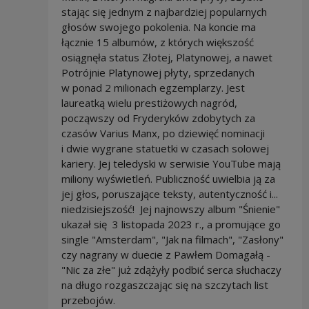
stając się jednym z najbardziej popularnych
głosów swojego pokolenia. Na koncie ma
łącznie 15 albumów, z których większość
osiągnęła status Złotej, Platynowej, a nawet
Potrójnie Platynowej płyty, sprzedanych
w ponad 2 milionach egzemplarzy. Jest
laureatką wielu prestiżowych nagród,
począwszy od Fryderyków zdobytych za
czasów Varius Manx, po dziewięć nominacji
i dwie wygrane statuetki w czasach solowej
kariery. Jej teledyski w serwisie YouTube mają
miliony wyświetleń. Publiczność uwielbia ją za
jej głos, poruszające teksty, autentyczność i...
niedzisiejszość! Jej najnowszy album "Śnienie"
ukazał się 3 listopada 2023 r., a promujące go
single "Amsterdam", "Jak na filmach", "Zasłony"
czy nagrany w duecie z Pawłem Domagałą -
"Nic za złe" już zdążyły podbić serca słuchaczy
na długo rozgaszczając się na szczytach list
przebojów.