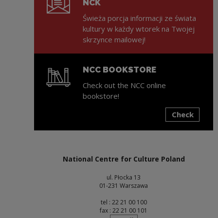
NCK
Świeża porcja informacji ze świata
kultury w każdy wtorek na Twojej
skrzynce mailowej!
NCC BOOKSTORE
Check out the NCC online
bookstore!
Check
Note, the link will open in a new window
National Centre for Culture Poland
ul. Płocka 13
01-231 Warszawa
tel : 22 21 00 100
fax : 22 21 00 101