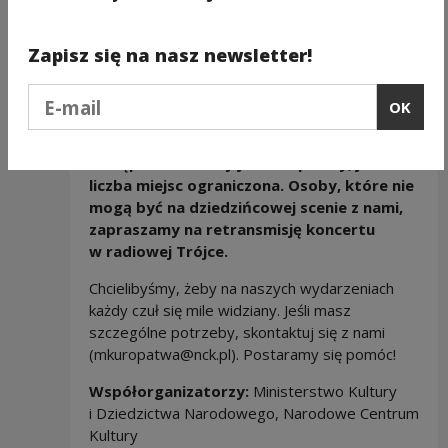
09.08.2024
Dominik Strycharski Septet
Zapisz się na nasz newsletter!
16.08.2024
Rasm Almashan
23.08.2024
Kuba Więcek
Podaj e-mail
29.08.2024
Polskie Znaki
OK
30.08.2024
Masecki Trio
Wstęp na koncerty jest bezpłatny, jednak
liczba miejsc ograniczona. Osoby, które nie
mogą być na dziedzińcowej scenie z nami,
zapraszamy na retransmisję koncertu
w radiowej Trójce.
Chcielibyśmy, żeby na naszych wydarzeniach
każdy czuł się mile widziany. Jeśli masz
szczególne potrzeby, skontaktuj się z nami
(mkuropatwa@nck.pl). Postaramy się pomóc!
Współorganizatorzy:
Ministerstwo Kultury
i Dziedzictwa Narodowego, Narodowe Centrum
Kultury