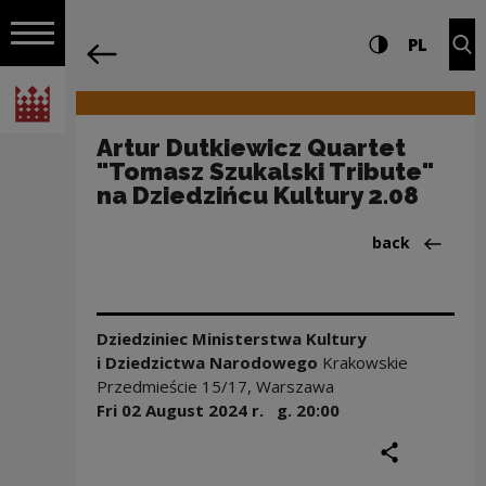
on the entire
Artur Dutkiewicz Quartet "Tomasz Szuka
Settings and search
High contrast
CHANG
Exp
PL
Navigation
back
Open navigation
National Centre for Culture Poland
Artur Dutkiewicz Quartet
"Tomasz Szukalski Tribute"
na Dziedzińcu Kultury 2.08
Back to:Wydar
back
Dziedziniec Ministerstwa Kultury
i Dziedzictwa Narodowego
Krakowskie
Przedmieście 15/17, Warszawa
Fri 02 August
2024
r. g.
20:00
share
print