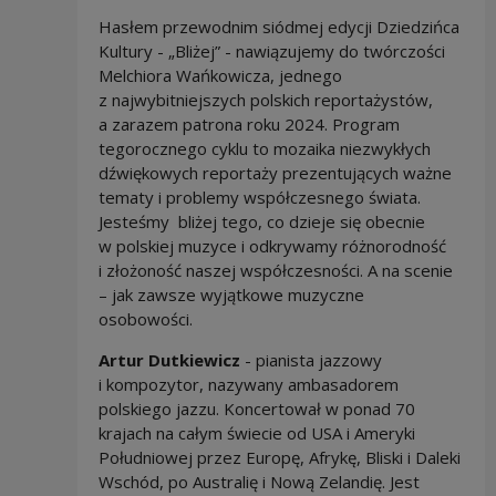
Hasłem przewodnim siódmej edycji Dziedzińca
Kultury - „Bliżej” - nawiązujemy do twórczości
Melchiora Wańkowicza, jednego
z najwybitniejszych polskich reportażystów,
a zarazem patrona roku 2024. Program
tegorocznego cyklu to mozaika niezwykłych
dźwiękowych reportaży prezentujących ważne
tematy i problemy współczesnego świata.
Jesteśmy bliżej tego, co dzieje się obecnie
w polskiej muzyce i odkrywamy różnorodność
i złożoność naszej współczesności. A na scenie
– jak zawsze wyjątkowe muzyczne
osobowości.
Artur Dutkiewicz
- pianista jazzowy
i kompozytor, nazywany ambasadorem
polskiego jazzu. Koncertował w ponad 70
krajach na całym świecie od USA i Ameryki
Południowej przez Europę, Afrykę, Bliski i Daleki
Wschód, po Australię i Nową Zelandię. Jest