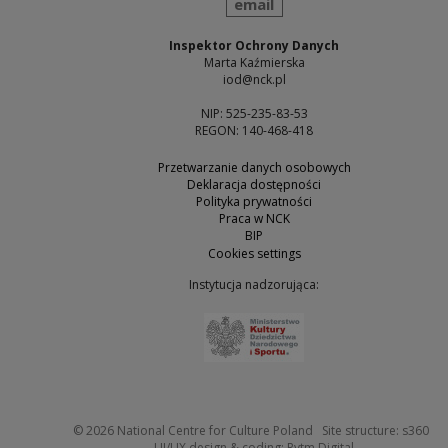
send
email
Inspektor Ochrony Danych
Marta Kaźmierska
iod@nck.pl
NIP: 525-235-83-53
REGON: 140-468-418
Przetwarzanie danych osobowych
Deklaracja dostępności
Polityka prywatności
Praca w NCK
BIP
Cookies settings
Instytucja nadzorująca:
Note, the link will open 
Not
© 2026
National Centre for Culture Poland
Site structure:
s360
Note, the link w
UI/UX design & coding:
Rytm.Digital