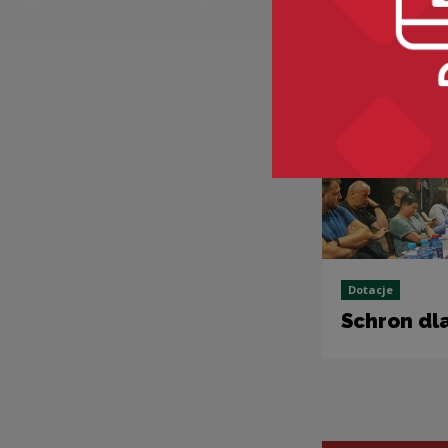
Recomme
Dotacje
Schron dla