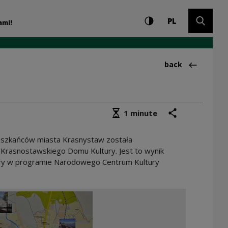
Settings and search
High contrast
CHANGE LAN
Expand 
ultury
PL
ami!
Back to:Publikacj
back
Średni czas czytania
share
print
1 minute
ieszkańców miasta Krasnystaw została
rasnostawskiego Domu Kultury. Jest to wynik
ry w programie Narodowego Centrum Kultury