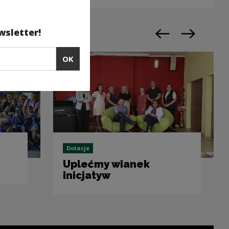
wsletter!
Previous slide
Next slide
OK
Dotacje
Uplećmy wianek
inicjatyw