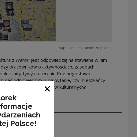
mapa z naniesionymi zdjęciami
ltura z Wami!” jest odpowiedzią na stawiane w nim
dzy pracowników o aktywnościach, zasobach
ddolne inicjatywy na terenie Krasnegostawu.
 dać odpowiedź m.in. na pytanie, czy mieszkańcy
cji samodzielnych inicjatyw kulturalnych?
Close window
torek
nformacje
ydarzeniach
łej Polsce!