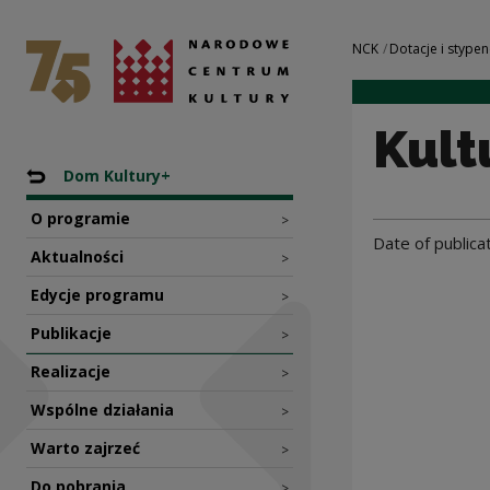
Kultura z Wami! |
National Centre for Culture Poland
Navigation
NCK
Dotacje i stypen
Kult
Nawigacja
Back to: Programy dotacyjne NCK
Dom Kultury+
O programie
>
Date of publica
Aktualności
>
Edycje programu
>
Publikacje
>
Realizacje
>
Wspólne działania
>
Warto zajrzeć
>
Do pobrania
>