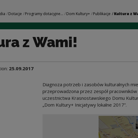
 Narodowe Centrum K
dia
Dotacje
Programy dotacyjne...
Dom Kultury+
Publikacje
Kultura z W
ura z Wami!
tion:
25.09.2017
Diagnoza potrzeb i zasobów kulturalnych m
przeprowadzona przez zespół pracowników K
uczestnictwa Krasnostawskiego Domu Kultu
„Dom Kultury+ Inicjatywy lokalne 2017”.