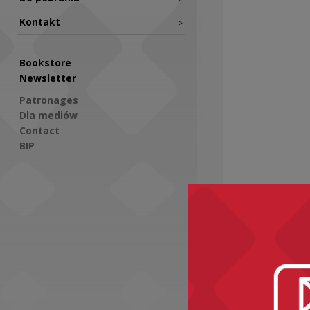
Kontakt
>
Bookstore
Newsletter
Patronages
Dla mediów
Contact
BIP
Social Media
Downloads
Downloa
Diagnoz