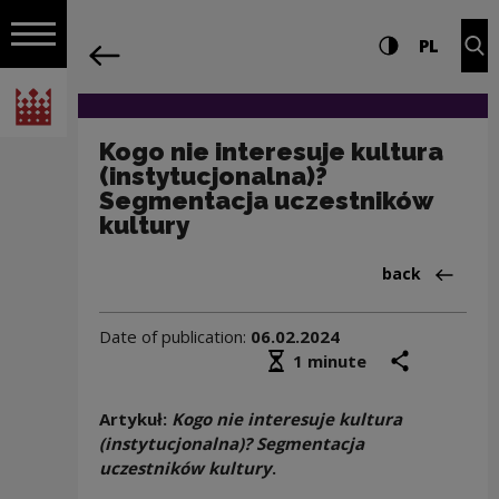
on the entire
Kogo nie interesuje kultura (instytucj
Settings and search
High contrast
CHANG
Exp
PL
Navigation
back
Open navigation
National Centre for Culture Poland
Kogo nie interesuje kultura
(instytucjonalna)?
Segmentacja uczestników
kultury
Back to:Publik
back
Date of publication:
06.02.2024
Średni czas czytania
share
prin
1 minute
Artykuł:
Kogo nie interesuje kultura
(instytucjonalna)? Segmentacja
uczestników kultury
.