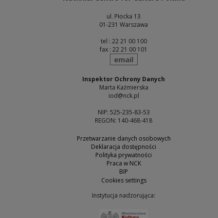
ul. Płocka 13
01-231 Warszawa
tel : 22 21 00 100
fax : 22 21 00 101
send
email
Inspektor Ochrony Danych
Marta Kaźmierska
iod@nck.pl
NIP: 525-235-83-53
REGON: 140-468-418
Przetwarzanie danych osobowych
Deklaracja dostępności
Polityka prywatności
Praca w NCK
BIP
Cookies settings
Instytucja nadzorująca:
Note, the link will open 