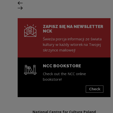
Previous slide
Next slide
ZAPISZ SIĘ NA NEWSLETTER
NCK
Świeża porcja informacji ze świata
kultury w każdy wtorek na Twojej
skrzynce mailowej!
NCC BOOKSTORE
Check out the NCC online
bookstore!
Check
Note, the link will open in a new window
National Centre for Culture Poland