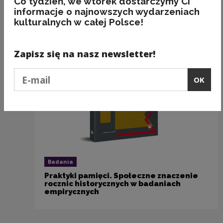
Co tydzień, we wtorek dostarczymy Ci
Recommended
informacje o najnowszych wydarzeniach
kulturalnych w całej Polsce!
Zapisz się na nasz newsletter!
Podaj e-mail
OK
Badania
Praktyki pamięci. Społeczne znaczenie
rocznic historycznych w badaniach
empirycznych