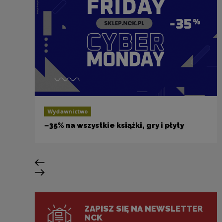
Wydawnictwo
–35% na wszystkie książki, gry i płyty
Poprzedni slajd
Następny slajd
ZAPISZ SIĘ NA NEWSLETTER
NCK