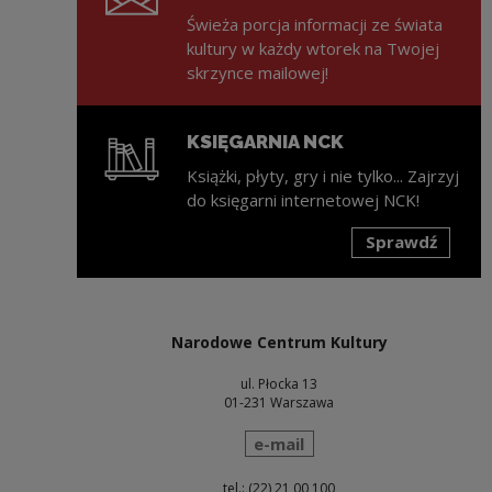
Świeża porcja informacji ze świata
kultury w każdy wtorek na Twojej
skrzynce mailowej!
KSIĘGARNIA NCK
Książki, płyty, gry i nie tylko... Zajrzyj
do księgarni internetowej NCK!
Sprawdź
Uwaga, link zostanie otwarty w nowym oknie
Narodowe Centrum Kultury
ul. Płocka 13
01-231 Warszawa
wyślij wiadomość
e-mail
tel.: (22) 21 00 100