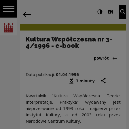
na całej stro
Kultura Współczesna nr 3-4/1996 - e-
Ustawienia i wyszukiw
Wysoki kontra
CHANG
Roz
EN
Nawigacja
powrót
Włącz nawigację
Narodowe Centrum Kultury
Kultura Współczesna nr 3-
4/1996 - e-book
Powrót do:Arch
powrót
Data publikacji:
01.04.1996
Średni czas czytania
podziel się
druk
3 minuty
Kwartalnik "Kultura Współczesna. Teorie.
Interpretacje. Praktyka" wydawany jest
nieprzerwanie od 1993 roku – najpierw przez
Instytut Kultury, a od 2003 roku przez
Narodowe Centrum Kultury.