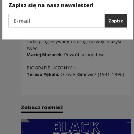
kultury u schyłku XX wieku
Zapisz się na nasz newsletter!
Teresa Kostyrko:
Okoliczności i objawy
aktualnego zmierzchu sztuk pięknych
Podaj e-mail
Zapisz
Maria Giemza-Żurawska:
SF - literatura
popularna
Krzysztof Moraczewski:
Adornowska idea
ruchu progresywnego a drogi rozwoju muzyki
XX w.
Maciej Mazurek:
Powrót kolorystów
BIOGRAFIE UCZONYCH
Teresa Pękala:
O Ewie Klimowicz (1941-1996)
Zobacz również