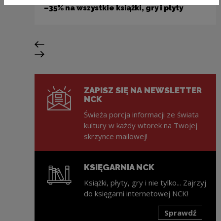
–35% na wszystkie książki, gry i płyty
Poprzedni slajd
Następny slajd
ZAPISZ SIĘ NA NEWSLETTER
NCK
Świeża porcja informacji ze świata
kultury w każdy wtorek na Twojej
skrzynce mailowej!
KSIĘGARNIA NCK
Książki, płyty, gry i nie tylko... Zajrzyj
do księgarni internetowej NCK!
Sprawdź