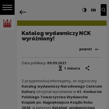
na całej stro
Katalog wydawniczy NCK wyróżniony! |
Ustawienia i wyszukiw
Wysoki kontra
CHANG
Roz
EN
Nawigacja
powrót
Włącz nawigację
Narodowe Centrum Kultury
Katalog wydawniczy NCK
wyróżniony!
Powrót do:Arch
powrót
Data publikacji:
09.09.2021
Średni czas czytania
podziel się
druk
1 minuta
Z przyjemnością informujemy, że tegoroczny
Katalog wydawniczy Narodowego Centrum
Kultury
otrzymał wyróżnienie w
61. Konkursie
Polskiego Towarzystwa Wydawców
Książek pn. Najpiękniejsze Książki Roku
2020
, w kategorii
Katalogi, wydawnictwa