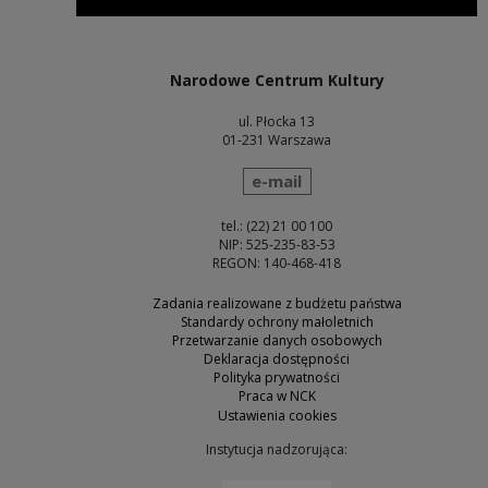
Uwaga, link zostanie otwarty w nowym oknie
Narodowe Centrum Kultury
ul. Płocka 13
01-231 Warszawa
wyślij wiadomość
e-mail
tel.: (22) 21 00 100
NIP: 525-235-83-53
REGON: 140-468-418
Zadania realizowane z budżetu państwa
Standardy ochrony małoletnich
Przetwarzanie danych osobowych
Deklaracja dostępności
Polityka prywatności
Praca w NCK
Ustawienia cookies
Instytucja nadzorująca: