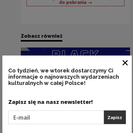
Uwaga, link zosta
do pobrania →
Zobacz również
Zam
Co tydzień, we wtorek dostarczymy Ci
informacje o najnowszych wydarzeniach
kulturalnych w całej Polsce!
Zapisz się na nasz newsletter!
Podaj e-mail
Zapisz
Wydawnictwo