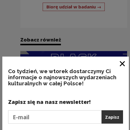
Uwaga, link 
Biorę udział w badaniu →
Zobacz również
Zam
Co tydzień, we wtorek dostarczymy Ci
informacje o najnowszych wydarzeniach
kulturalnych w całej Polsce!
Zapisz się na nasz newsletter!
Podaj e-mail
Zapisz