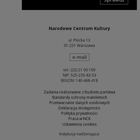
Uwaga, link zostanie otwarty w nowym oknie
Narodowe Centrum Kultury
ul. Płocka 13
01-231 Warszawa
wyślij wiadomość
e-mail
tel.: (22) 21 00 100
NIP: 525-235-83-53
REGON: 140-468-418
Zadania realizowane z budżetu państwa
Standardy ochrony małoletnich
Przetwarzanie danych osobowych
Deklaracja dostępności
Polityka prywatności
Praca w NCK
Ustawienia cookies
Instytucja nadzorująca: