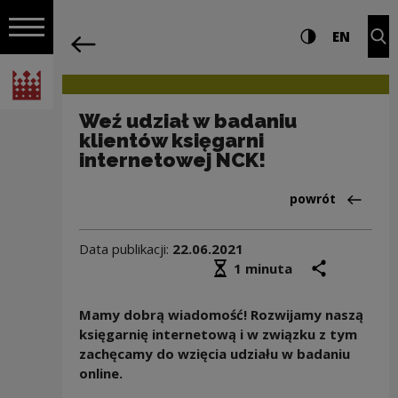
na całej stro
Weź udział w badaniu klientów księgar
Ustawienia i wyszukiw
Wysoki kontra
CHANG
Roz
EN
Nawigacja
powrót
Włącz nawigację
Narodowe Centrum Kultury
Weź udział w badaniu
klientów księgarni
internetowej NCK!
Powrót do:Arch
powrót
Data publikacji:
22.06.2021
Średni czas czytania
podziel się
druk
1 minuta
Mamy dobrą wiadomość! Rozwijamy naszą
księgarnię internetową i w związku z tym
zachęcamy do wzięcia udziału w badaniu
online.