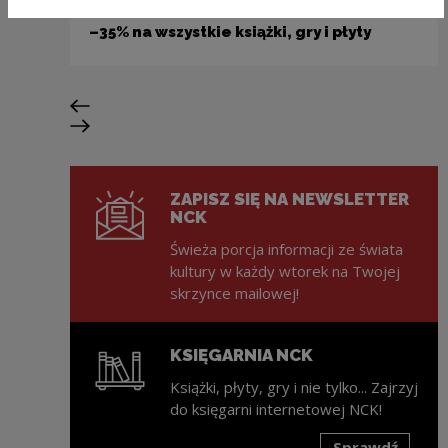
Wydawnictwo
–35% na wszystkie książki, gry i płyty
Poprzedni slajd
Następny slajd
ZAPISZ SIĘ NA NEWSLETTER
NCK
Świeża porcja informacji ze świata
kultury w każdy wtorek na Twojej
skrzynce mailowej!
KSIĘGARNIA NCK
Książki, płyty, gry i nie tylko... Zajrzyj
do księgarni internetowej NCK!
Sprawdź