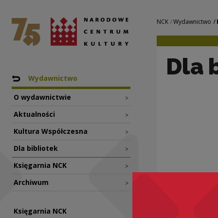
Dla bibliotek | N
Narodowe Centrum Kultury
Nawigacja
NCK
Wydawnictwo
Dla 
Nawigacja
Powrót do: NCK
Wydawnictwo
O wydawnictwie
>
Aktualności
>
Kultura Współczesna
>
Dla bibliotek
>
Księgarnia NCK
>
Archiwum
>
Księgarnia NCK