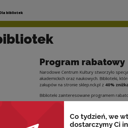
arodowe Centrum Kul
Dla bibliotek
bibliotek
Program rabatowy
Narodowe Centrum Kultury stworzyło specjal
akademickich oraz naukowych. Biblioteki, kt
zakupów na stronie sklep.nck.pl z
40% zniżk
Biblioteki zainteresowane programem rabat
formular
Co tydzień, we w
lub pod numerem
dostarczymy Ci i