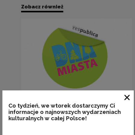
Zobacz również
Szkolenia i rozwój
Zam
Co tydzień, we wtorek dostarczymy Ci
Miejskie Polityki Kulturalne. Raport
informacje o najnowszych wydarzeniach
z badań
kulturalnych w całej Polsce!