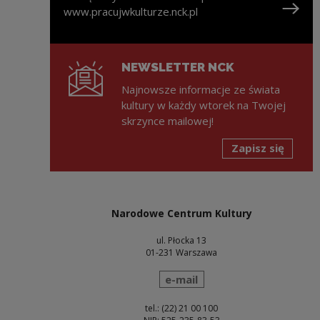
www.pracujwkulturze.nck.pl
Uwaga, link zostanie otwarty w nowym oknie
NEWSLETTER NCK
Najnowsze informacje ze świata
kultury w każdy wtorek na Twojej
skrzynce mailowej!
Zapisz się
Narodowe Centrum Kultury
ul. Płocka 13
01-231 Warszawa
wyślij wiadomość
e-mail
tel.: (22) 21 00 100