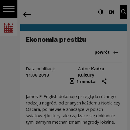
na całej stro
Ekonomia prestiżu | Narodowe Centrum
Ustawienia i wyszukiw
Wysoki kontra
CHANG
Roz
EN
Nawigacja
powrót
Włącz nawigację
Narodowe Centrum Kultury
Ekonomia prestiżu
Powrót do:Zarząd
powrót
Data publikacji:
Autor:
Kadra
11.06.2013
Kultury
Średni czas czytania
podziel się
druk
1 minuta
James F. English dokonuje przeglądu różnego
rodzaju nagród, od znanych każdemu Nobla czy
Oscara, po niewiele znaczące w polach
światowej kultury, ale rządzące się dokładnie
tymi samymi mechanizmami nagrody lokalne.