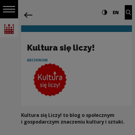
na całej stro
Kultura się liczy! | Narodowe Centrum 
Ustawienia i wyszukiw
Wysoki kontra
CHANG
Roz
EN
Nawigacja
powrót
Włącz nawigację
Narodowe Centrum Kultury
Kultura się liczy!
ARCHIWUM
Kultura się Liczy! to blog o społecznym
i gospodarczym znaczeniu kultury i sztuki.