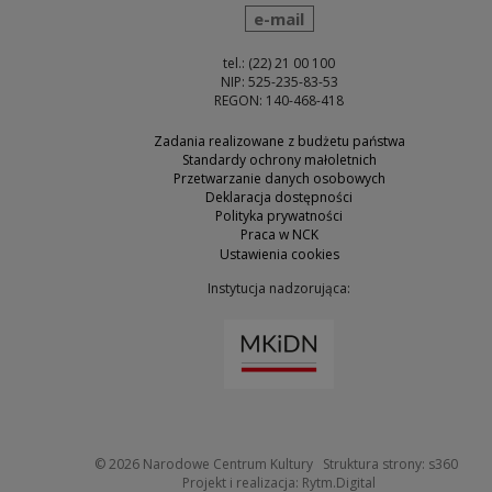
wyślij wiadomość
e-mail
tel.: (22) 21 00 100
NIP: 525-235-83-53
REGON: 140-468-418
Zadania realizowane z budżetu państwa
Standardy ochrony małoletnich
Przetwarzanie danych osobowych
Deklaracja dostępności
Polityka prywatności
Praca w NCK
Ustawienia cookies
Instytucja nadzorująca:
Uwaga, link zostanie otw
Uwaga
© 2026
Narodowe Centrum Kultury
Struktura strony:
s360
Uwaga, link zosta
Projekt i realizacja:
Rytm.Digital