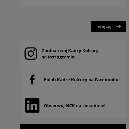
więcej
Zaobserwuj Kadry Kultury
Uwaga, link zostanie otwarty w nowym oknie
na Instagramie!
Polub Kadrę Kultury na Facebooku!
Uwaga, link zostanie otwarty w nowym oknie
Obserwuj NCK na LinkedInie!
Uwaga, link zostanie otwarty w nowym oknie