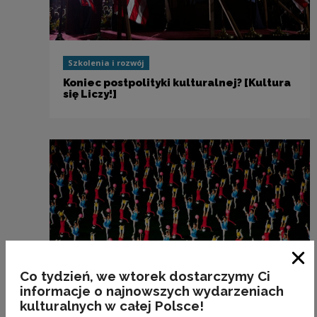
Szkolenia i rozwój
Koniec postpolityki kulturalnej? [Kultura
się Liczy!]
Zam
Co tydzień, we wtorek dostarczymy Ci
informacje o najnowszych wydarzeniach
kulturalnych w całej Polsce!