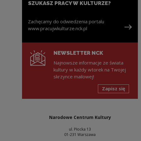
SZUKASZ PRACY W KULTURZE?
Zachęcamy do odwiedzenia portalu
www.pracujwkulturze.nck.pl
Uwaga, link zostanie otwarty w nowym oknie
NEWSLETTER NCK
Najnowsze informacje ze świata
kultury w każdy wtorek na Twojej
skrzynce mailowej!
Zapisz się
Narodowe Centrum Kultury
ul. Płocka 13
01-231 Warszawa