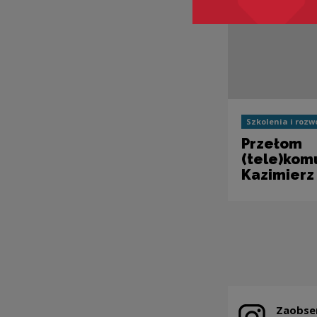
Szkolenia i rozw
Przełom
(tele)komu
Kazimierz
Stronicowanie
Zaobse