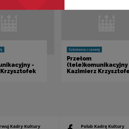
ój
Szkolenia i rozwój
Przełom
nikacyjny -
(tele)komunikacyjny 
 Krzysztofek
Kazimierz Krzysztof
rwuj Kadry Kultury
Polub Kadrę Kultury