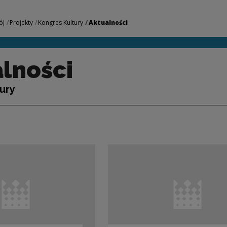
odowe Centrum Kult
ój
Projekty
Kongres Kultury
Aktualności
lności
ury