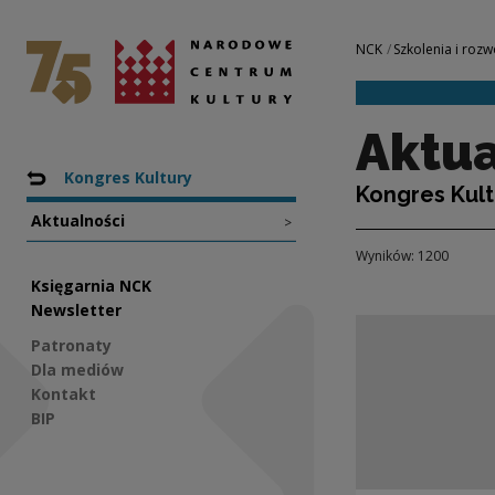
Aktualności | Nar
Narodowe Centrum Kultury
Nawigacja
NCK
Szkolenia i rozw
Aktua
Nawigacja
Powrót do: Projekty
Kongres Kultury
Kongres Kult
Aktualności
>
Wyników: 1200
Księgarnia NCK
Newsletter
Patronaty
Dla mediów
Kontakt
BIP
Social Media