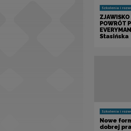
Szkolenia i rozw
ZJAWISKO 
POWRÓT P
EVERYMANA
Stasińska
Szkolenia i rozw
Nowe form
dobrej pra