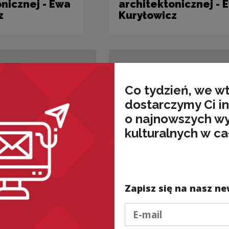
nicznej - Ewa
architektonicznej - 
z
Kuryłowicz
Co tydzień, we w
dostarczymy Ci i
o najnowszych w
kulturalnych w ca
ój
Szkolenia i rozwój
odzienności
Rozhamowanie
 - Kazimierz
kulturowe w mediach
ek
Kazimierz Krzysztof
Zapisz się na nasz ne
Podaj e-mail