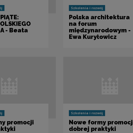
ój
Szkolenia i rozwój
PIĄTE:
Polska architektura
OLSKIEGO
na forum
 - Beata
międzynarodowym -
Ewa Kuryłowicz
ój
Szkolenia i rozwój
y promocji
Nowe formy promocj
ktyki
dobrej praktyki