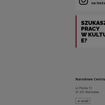
Uwaga, link z
na Inst
SZUKAS
PRACY
W KULT
E?
Uwaga, link zosta
Narodowe Centru
ul. Płocka 13
01-231 Warszawa
wyślij wiadomo
e-mail