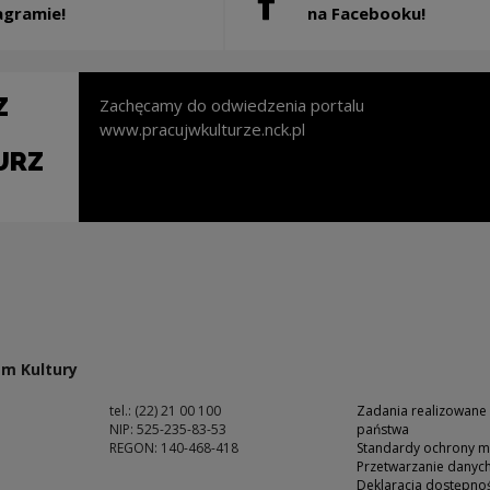
ostanie otwarty w nowym oknie
Uwaga, link zostanie otwart
agramie!
na Facebooku!
Z
Zachęcamy do odwiedzenia portalu
www.pracujwkulturze.nck.pl
URZ
nie otwarty w nowym oknie
m Kultury
tel.: (22) 21 00 100
Zadania realizowane
NIP: 525-235-83-53
państwa
REGON: 140-468-418
Standardy ochrony m
Przetwarzanie dany
ść
Deklaracja dostępnoś