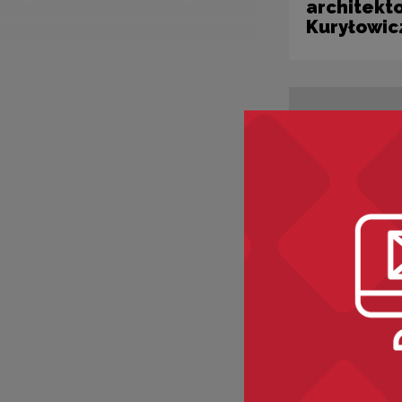
architekto
Kuryłowic
Szkolenia i rozw
Kultura c
w mediach
Krzysztof