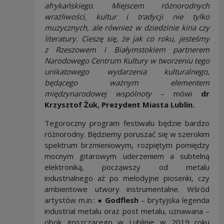
afrykańskiego. Miejscem różnorodnych
wrażliwości, kultur i tradycji nie tylko
muzycznych, ale również w dziedzinie kina czy
literatury. Cieszę się, że jak co roku, jesteśmy
z Rzeszowem i Białymstokiem partnerem
Narodowego Centrum Kultury w tworzeniu tego
unikatowego wydarzenia kulturalnego,
będącego ważnym elementem
międzynarodowej wspólnoty
– mówi
dr
Krzysztof Żuk, Prezydent Miasta Lublin.
Tegoroczny program festiwalu będzie bardzo
różnorodny. Będziemy poruszać się w szerokim
spektrum brzmieniowym, rozpiętym pomiędzy
mocnym gitarowym uderzeniem a subtelną
elektroniką, począwszy od metalu
industrialnego aż po melodyjne piosenki, czy
ambientowe utwory instrumentalne. Wśród
artystów m.in.: ●
Godflesh
– brytyjska legenda
industrial metalu oraz post metalu, uznawana –
obok goszczącego w Lublinie w 2019 roku