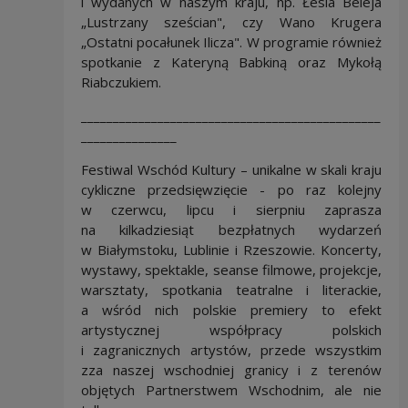
i wydanych w naszym kraju, np. Łesia Beleja
„Lustrzany sześcian", czy Wano Krugera
„Ostatni pocałunek Ilicza". W programie również
spotkanie z Kateryną Babkiną oraz Mykołą
Riabczukiem.
_______________________________________________
_______________
Festiwal Wschód Kultury – unikalne w skali kraju
cykliczne przedsięwzięcie - po raz kolejny
w czerwcu, lipcu i sierpniu zaprasza
na kilkadziesiąt bezpłatnych wydarzeń
w Białymstoku, Lublinie i Rzeszowie. Koncerty,
wystawy, spektakle, seanse filmowe, projekcje,
warsztaty, spotkania teatralne i literackie,
a wśród nich polskie premiery to efekt
artystycznej współpracy polskich
i zagranicznych artystów, przede wszystkim
zza naszej wschodniej granicy i z terenów
objętych Partnerstwem Wschodnim, ale nie