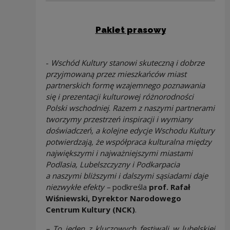
Pakiet prasowy
-
Wschód Kultury stanowi skuteczną i dobrze
przyjmowaną przez mieszkańców miast
partnerskich formę wzajemnego poznawania
się i prezentacji kulturowej różnorodności
Polski wschodniej
.
Razem z naszymi partnerami
tworzymy
przestrzeń inspiracji i wymiany
doświadczeń, a kolejne edycje Wschodu Kultury
potwierdzają, że współpraca kulturalna między
największymi i najważniejszymi miastami
Podlasia, Lubelszczyzny i Podkarpacia
a naszymi bliższymi i dalszymi sąsiadami daje
niezwykłe efekty –
podkreśla
prof. Rafał
Wiśniewski, Dyrektor Narodowego
Centrum Kultury (NCK)
.
– To jeden z kluczowych festiwali w lubelskiej