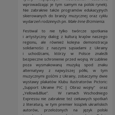
wprowadzając je tym samym na polski rynek).
Nie zabraknie także programów edukacyjnych
skierowanych do branży muzycznej oraz cyklu
wydarzeń rodzinnych pn.
Małe Inne Brzmienia
.
Festiwal to nie tylko twórcze spotkania
i artystyczny dialog z kulturą krajów naszego
regionu, ale również kolejna demonstracja
solidarności z naszymi sąsiadami z Ukrainy
i uchodźcami, którzy w Polsce znaleźli
bezpieczne schronienie przed wojną. W Lublinie
poza wysmakowaną muzyką spod znaku
alternatywy z najwyższej półki, w tym
muzycznymi gośćmi z Ukrainy, zobaczymy dwie
wystawy plakatów Klubu Ilustratorów Pictoric:
„Support Ukraine PIC | Obraz wojny” oraz
„Yellow&Blue”. W ramach Wschodniego
Expressu nie zabraknie też ciekawych spotkań
z literaturą, w tym premier książek ukraińskich
autorów, przełożonych na język polski