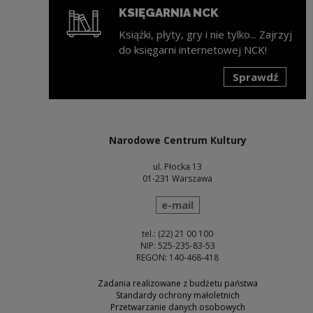
KSIĘGARNIA NCK
Książki, płyty, gry i nie tylko... Zajrzyj
do księgarni internetowej NCK!
Sprawdź
Uwaga, link zostanie otwarty w nowym oknie
Narodowe Centrum Kultury
ul. Płocka 13
01-231 Warszawa
wyślij wiadomość
e-mail
tel.: (22) 21 00 100
NIP: 525-235-83-53
REGON: 140-468-418
Zadania realizowane z budżetu państwa
Standardy ochrony małoletnich
Przetwarzanie danych osobowych