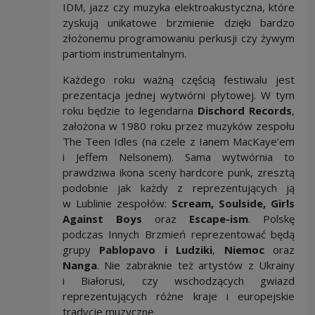
IDM, jazz czy muzyka elektroakustyczna, które
zyskują unikatowe brzmienie dzięki bardzo
złożonemu programowaniu perkusji czy żywym
partiom instrumentalnym.
Każdego roku ważną częścią festiwalu jest
prezentacja jednej wytwórni płytowej. W tym
roku będzie to legendarna
Dischord Records
,
założona w 1980 roku przez muzyków zespołu
The Teen Idles (na czele z Ianem MacKaye’em
i Jeffem Nelsonem). Sama wytwórnia to
prawdziwa ikona sceny hardcore punk, zresztą
podobnie jak każdy z reprezentujących ją
w Lublinie zespołów:
Scream, Soulside, Girls
Against Boys
oraz
Escape-ism
. Polskę
podczas Innych Brzmień reprezentować będą
grupy
Pablopavo i Ludziki
,
Niemoc
oraz
Nanga
. Nie zabraknie też artystów z Ukrainy
i Białorusi, czy wschodzących gwiazd
reprezentujących różne kraje i europejskie
tradycje muzyczne.