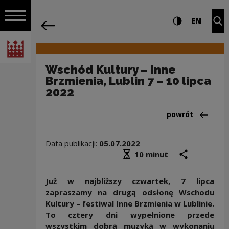
na całej stro
Wschód Kultury – Inne Brzmienia, Lubli
Ustawienia i wyszukiw
Wysoki kontra
CHANG
Roz
EN
Nawigacja
powrót
Włącz nawigację
Narodowe Centrum Kultury
Wschód Kultury – Inne
Brzmienia, Lublin 7 – 10 lipca
2022
Powrót do:Wydar
powrót
Data publikacji:
05.07.2022
Średni czas czytania
podziel się
druk
10 minut
Już w najbliższy czwartek, 7 lipca
zapraszamy na drugą odsłonę Wschodu
Kultury – festiwal Inne Brzmienia w Lublinie.
To cztery dni wypełnione
przede
wszystkim dobrą muzyką w wykonaniu