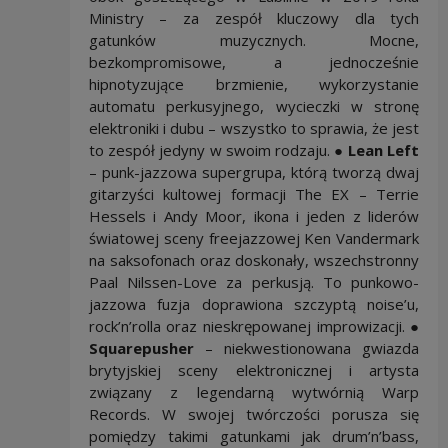
Ministry – za zespół kluczowy dla tych
gatunków muzycznych. Mocne,
bezkompromisowe, a jednocześnie
hipnotyzujące brzmienie, wykorzystanie
automatu perkusyjnego, wycieczki w stronę
elektroniki i dubu – wszystko to sprawia, że jest
to zespół jedyny w swoim rodzaju. ●
Lean Left
– punk-jazzowa supergrupa, którą tworzą dwaj
gitarzyści kultowej formacji The EX – Terrie
Hessels i Andy Moor, ikona i jeden z liderów
światowej sceny freejazzowej Ken Vandermark
na saksofonach oraz doskonały, wszechstronny
Paal Nilssen-Love za perkusją. To punkowo-
jazzowa fuzja doprawiona szczyptą noise’u,
rock’n’rolla oraz nieskrępowanej improwizacji. ●
Squarepusher
– niekwestionowana gwiazda
brytyjskiej sceny elektronicznej i artysta
związany z legendarną wytwórnią Warp
Records. W swojej twórczości porusza się
pomiędzy takimi gatunkami jak drum’n’bass,