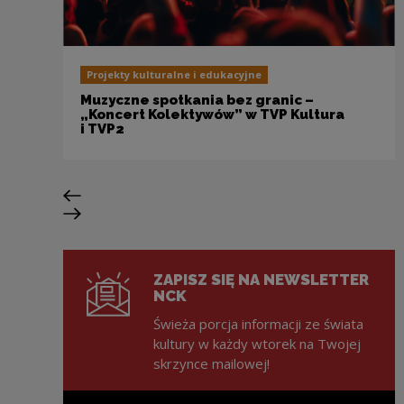
Projekty kulturalne i edukacyjne
Muzyczne spotkania bez granic –
„Koncert Kolektywów” w TVP Kultura
i TVP2
Poprzedni slajd
Następny slajd
ZAPISZ SIĘ NA NEWSLETTER
NCK
Świeża porcja informacji ze świata
kultury w każdy wtorek na Twojej
skrzynce mailowej!