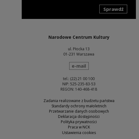
Sprawdź
Uwaga, link zostanie otwarty w nowym oknie
Narodowe Centrum Kultury
ul. Płocka 13
01-231 Warszawa
wyślij wiadomość
e-mail
tel.: (22) 21 00 100
NIP: 525-235-83-53
REGON: 140-468-418
Zadania realizowane z budżetu państwa
Standardy ochrony małoletnich
Przetwarzanie danych osobowych
Deklaracja dostępności
Polityka prywatności
Praca w NCK
Ustawienia cookies