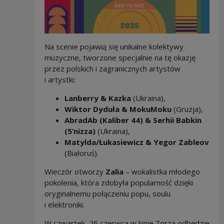
Na scenie pojawią się unikalne kolektywy
muzyczne, tworzone specjalnie na tę okazję
przez polskich i zagranicznych artystów
i artystki:
Lanberry & Kazka
(Ukraina),
Wiktor Dyduła & MokuMoku
(Gruzja),
AbradAb (Kaliber 44) & Serhii Babkin
(5’nizza)
(Ukraina),
Matylda/Łukasiewicz & Yegor Zableov
(Białoruś).
Wieczór otworzy
Zalia
– wokalistka młodego
pokolenia, która zdobyła popularność dzięki
oryginalnemu połączeniu popu, soulu
i elektroniki.
W czwartek,
26 czerwca w kinie Zorza
odbędzie