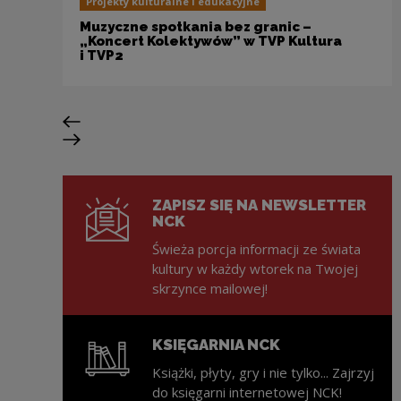
Projekty kulturalne i edukacyjne
Muzyczne spotkania bez granic –
„Koncert Kolektywów” w TVP Kultura
i TVP2
Poprzedni slajd
Następny slajd
ZAPISZ SIĘ NA NEWSLETTER
NCK
Świeża porcja informacji ze świata
kultury w każdy wtorek na Twojej
skrzynce mailowej!
KSIĘGARNIA NCK
Książki, płyty, gry i nie tylko... Zajrzyj
do księgarni internetowej NCK!