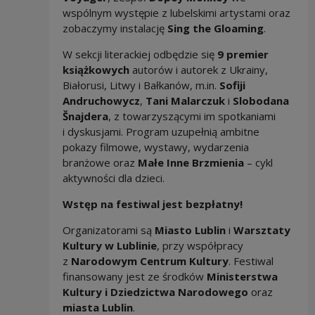
wspólnym występie z lubelskimi artystami oraz
zobaczymy instalację
Sing the Gloaming
.
W sekcji literackiej odbędzie się
9 premier
książkowych
autorów i autorek z Ukrainy,
Białorusi, Litwy i Bałkanów, m.in.
Sofiji
Andruchowycz
,
Tani Malarczuk
i
Slobodana
Šnajdera
, z towarzyszącymi im spotkaniami
i dyskusjami. Program uzupełnią ambitne
pokazy filmowe, wystawy, wydarzenia
branżowe oraz
Małe Inne Brzmienia
– cykl
aktywności dla dzieci.
Wstęp na festiwal jest bezpłatny!
Organizatorami są
Miasto Lublin
i
Warsztaty
Kultury w Lublinie
, przy współpracy
z
Narodowym Centrum Kultury
. Festiwal
finansowany jest ze środków
Ministerstwa
Kultury i Dziedzictwa Narodowego
oraz
miasta Lublin
.