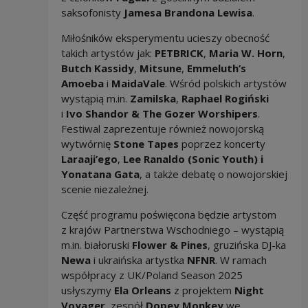
saksofonisty
Jamesa Brandona Lewisa
.
Miłośników eksperymentu ucieszy obecność
takich artystów jak:
PETBRICK
,
Maria W. Horn
,
Butch Kassidy
,
Mitsune
,
Emmeluth’s
Amoeba
i
MaidaVale
. Wśród polskich artystów
wystąpią m.in.
Zamilska
,
Raphael Rogiński
i
Ivo Shandor & The Gozer Worshipers
.
Festiwal zaprezentuje również nowojorską
wytwórnię
Stone Tapes
poprzez koncerty
Laraaji’ego
,
Lee Ranaldo (Sonic Youth)
i
Yonatana Gata
, a także debatę o nowojorskiej
scenie niezależnej.
Część programu poświęcona będzie artystom
z krajów Partnerstwa Wschodniego – wystąpią
m.in. białoruski
Flower & Pines
, gruzińska DJ-ka
Newa
i ukraińska artystka
NFNR
. W ramach
współpracy z UK/Poland Season 2025
usłyszymy
Ela Orleans
z projektem
Night
Voyager
, zespół
Dopey Monkey
we