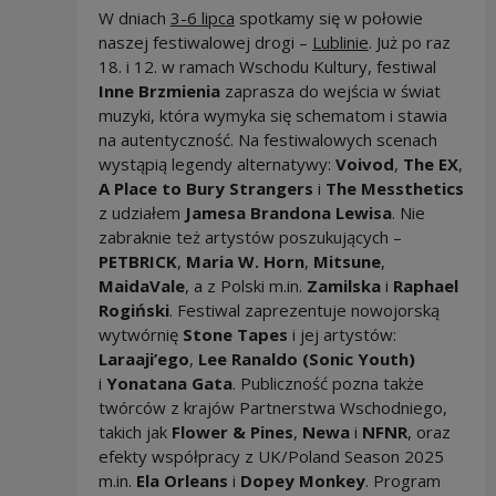
W dniach
3-6 lipca
spotkamy się w połowie
naszej festiwalowej drogi –
Lublinie
. Już po raz
18. i 12. w ramach Wschodu Kultury, festiwal
Inne Brzmienia
zaprasza do wejścia w świat
muzyki, która wymyka się schematom i stawia
na autentyczność. Na festiwalowych scenach
wystąpią legendy alternatywy:
Voivod
,
The EX
,
A Place to Bury Strangers
i
The Messthetics
z udziałem
Jamesa Brandona Lewisa
. Nie
zabraknie też artystów poszukujących –
PETBRICK
,
Maria W. Horn
,
Mitsune
,
MaidaVale
, a z Polski m.in.
Zamilska
i
Raphael
Rogiński
. Festiwal zaprezentuje nowojorską
wytwórnię
Stone Tapes
i jej artystów:
Laraaji’ego
,
Lee Ranaldo (Sonic Youth)
i
Yonatana Gata
. Publiczność pozna także
twórców z krajów Partnerstwa Wschodniego,
takich jak
Flower & Pines
,
Newa
i
NFNR
, oraz
efekty współpracy z UK/Poland Season 2025
m.in.
Ela Orleans
i
Dopey Monkey
. Program