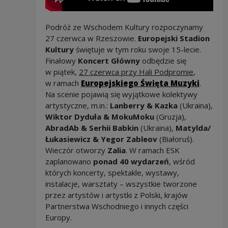
Podróż ze Wschodem Kultury rozpoczynamy
27 czerwca w Rzeszowie.
Europejski Stadion
Kultury
świętuje w tym roku swoje 15-lecie.
Finałowy
Koncert Główny
odbędzie się
w piątek,
27 czerwca przy Hali Podpromie
,
w ramach
Europejskiego Święta Muzyki
.
Na scenie pojawią się wyjątkowe kolektywy
artystyczne, m.in.:
Lanberry & Kazka
(Ukraina),
Wiktor Dyduła & MokuMoku
(Gruzja),
AbradAb & Serhii Babkin
(Ukraina),
Matylda/
Łukasiewicz & Yegor Zableov
(Białoruś).
Wieczór otworzy
Zalia
. W ramach ESK
zaplanowano
ponad 40 wydarzeń
, wśród
których koncerty, spektakle, wystawy,
instalacje, warsztaty – wszystkie tworzone
przez artystów i artystki z Polski, krajów
Partnerstwa Wschodniego i innych części
Europy.