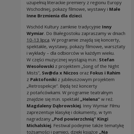
uzupełnią literackie premiery z regionu Europy
Wschodniej, pokazy filmowe, wystawy i
Małe
Inne Brzmienia dla dzieci
.
Wschód Kultury zamknie tradycyjnie
Inny
Wymiar
. Do Białegostoku zapraszamy w dniach
10-13 lipca
. W programie znajdą się koncerty,
spektakle, wystawy, pokazy filmowe, warsztaty
i wykłady – dla odbiorców w każdym wieku.
W części muzycznej wystąpią m.in.:
Stefan
Wesołowski
z projektem „Song of the Night
Mists”,
Sw@da x Niczos
oraz
Fokus i Rahim
z
Paktofoniki
z jubileuszowym projektem
„Retrospekcje”. Będą też koncerty
z potańcówkami. W programie teatralnym
znajdzie się m.in. spektakl
„Helena”
w reż.
Magdaleny Dąbrowskiej
. Inny Wymiar Filmu
zaprezentuje klasykę i dokumenty, w tym
nagradzany
„Pod powierzchnią” Kingi
Michalskiej
. Festiwal podejmie także tematykę
tożsamości i pamięci, dzięki książce
„Na