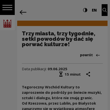
na całej stro
Trzy miasta, trzy tygodnie, setki powo
Ustawienia i wyszukiw
Wysoki kontra
CHANG
Roz
EN
Nawigacja
powrót
Włącz nawigację
Narodowe Centrum Kultury
Trzy miasta, trzy tygodnie,
setki powodów by dać się
porwać kulturze!
Powrót do:Wydar
powrót
Data publikacji:
09.06.2025
Średni czas czytania
podziel się
druk
15 minut
Tegoroczny Wschód Kultury to
zaproszenie do podróży po świecie muzyki,
sztuki i dialogu, które nie znają granic.
Od Rzeszowa, przez Lublin, po Białystok
zanurzymy się w wyjątkową atmosferę