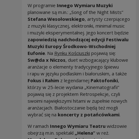
W programie
Innego Wymiaru Muzyki
planowane są m.in.: „Song of the Night Mists”
Stefana Wesołowskiego
, artysty czerpiącego
z muzyki klasycznej, elektroniki, minimal music
i muzyki eksperymentalnej. Jego koncert będzie
zapowiedzią nadchodzącej edycji Festiwalu
Muzyki Europy Środkowo-Wschodniej
Eufonie
. Na
Rynku Kościuszki
pojawią się:
Sw@da x Niczos
, duet wzbogacający klubowe
aranżacje o elementy tradycyjnego śpiewu
i rapu w języku podlaskim i białoruskim, a także
Fokus i Rahim
z legendarnej
Paktofoniki
,
którzy w 25-lecie wydania „Kinematografii”
pojawią się z projektem Retrospekcje, czyli
swoimi największymi hitami w zupełnie nowych
aranżacjach. Białostoczanie będą też mogli
wybrać się na
koncerty z potańcówkami
.
W ramach
Innego Wymiaru Teatru
widzowie
obejrzą m.in. spektakl
„Helena”
w reż.