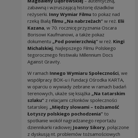
Magdaleny Dąbrowskiej
– autentyczną,
zabawną i wzruszającą historię dziadków
reżyserki.
Inny Wymiar Filmu
to pokaz nad
rzeką Białą
filmu „Na nabrzeżach”
w reż.
Elii
Kazana
, w 70. rocznicę przyznania Oscara
Borisowi Kaufmanowi, a także pokaz
dokumentu
„Pod powierzchnią”
w reż.
Kingi
Michalskiej
, Najlepszego Filmu Polskiego
tegorocznego festiwalu Millennium Docs
Against Gravity.
W ramach
Innego Wymiaru Społeczności
, we
współpracy BOK-u i Fundacji Ośrodka KARTA,
w oparciu o wywiady zebrane w ramach badań
terenowych, ukaże się książka
„Na tatarskim
szlaku”
z relacjami członków społeczności
tatarskiej.
„Między słowami – tożsamość
Łotyszy polskiego pochodzenia”
to
spotkanie wokół nagradzanego reportażu
dziennikarki radiowej
Joanny Sikory
, połączone
z dyskusją nt. problemów tożsamościowych