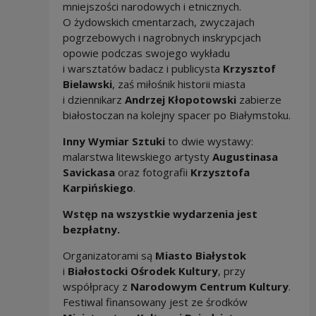
mniejszości narodowych i etnicznych.
O żydowskich cmentarzach, zwyczajach
pogrzebowych i nagrobnych inskrypcjach
opowie podczas swojego wykładu
i warsztatów badacz i publicysta
Krzysztof
Bielawski
, zaś miłośnik historii miasta
i dziennikarz
Andrzej Kłopotowski
zabierze
białostoczan na kolejny spacer po Białymstoku.
Inny Wymiar Sztuki
to dwie wystawy:
malarstwa litewskiego artysty
Augustinasa
Savickasa
oraz fotografii
Krzysztofa
Karpińskiego
.
Wstęp na wszystkie wydarzenia jest
bezpłatny.
Organizatorami są
Miasto Białystok
i
Białostocki Ośrodek Kultury
, przy
współpracy z
Narodowym Centrum Kultury
.
Festiwal finansowany jest ze środków