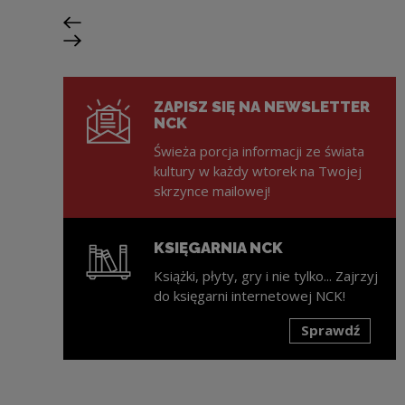
Poprzedni slajd
Następny slajd
ZAPISZ SIĘ NA NEWSLETTER
NCK
Świeża porcja informacji ze świata
kultury w każdy wtorek na Twojej
skrzynce mailowej!
KSIĘGARNIA NCK
Książki, płyty, gry i nie tylko... Zajrzyj
do księgarni internetowej NCK!
Sprawdź
Uwaga, link zostanie otwarty w nowym oknie