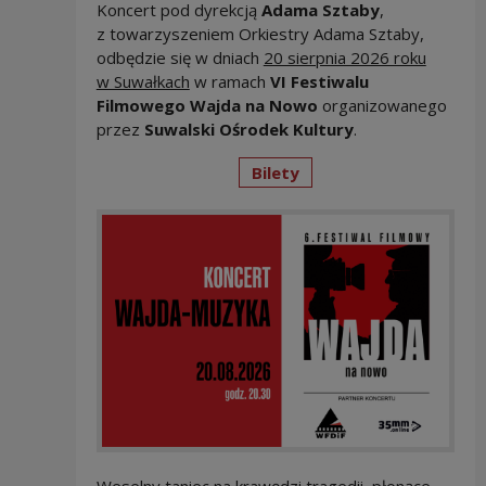
Koncert pod dyrekcją
Adama Sztaby
,
z towarzyszeniem Orkiestry Adama Sztaby,
odbędzie się w dniach
20 sierpnia 2026 roku
w Suwałkach
w ramach
VI Festiwalu
Filmowego Wajda na Nowo
organizowanego
przez
Suwalski Ośrodek Kultury
.
Bilety
Weselny taniec na krawędzi tragedii, płonące