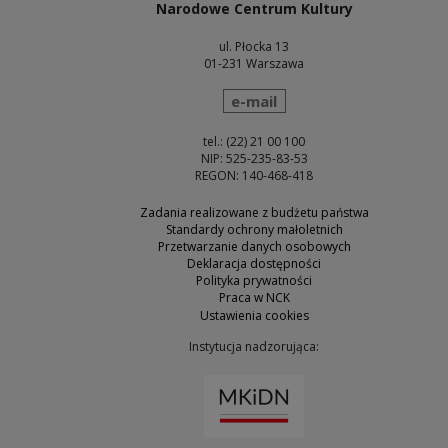
Narodowe Centrum Kultury
ul. Płocka 13
01-231 Warszawa
wyślij wiadomość
e-mail
tel.: (22) 21 00 100
NIP: 525-235-83-53
REGON: 140-468-418
Zadania realizowane z budżetu państwa
Standardy ochrony małoletnich
Przetwarzanie danych osobowych
Deklaracja dostępności
Polityka prywatności
Praca w NCK
Ustawienia cookies
Instytucja nadzorująca:
Uwaga, link zostanie otw