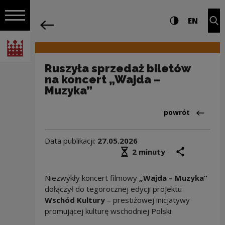
na całej stro
Ruszyła sprzedaż biletów na koncert „
Ustawienia i wyszukiw
Wysoki kontra
CHANG
Roz
EN
Nawigacja
powrót
Włącz nawigację
Narodowe Centrum Kultury
Ruszyła sprzedaż biletów
na koncert „Wajda –
Muzyka”
Powrót do:Wydar
powrót
Data publikacji:
27.05.2026
Średni czas czytania
podziel się
druk
2 minuty
Niezwykły koncert filmowy
„Wajda – Muzyka”
dołączył do tegorocznej edycji projektu
Wschód Kultury
– prestiżowej inicjatywy
promującej kulturę wschodniej Polski.