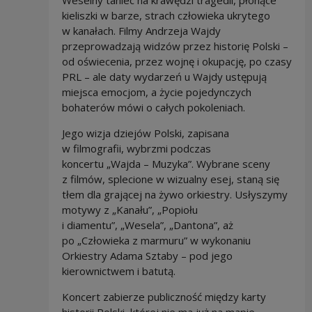
kieliszki w barze, strach człowieka ukrytego
w kanałach. Filmy Andrzeja Wajdy
przeprowadzają widzów przez historię Polski –
od oświecenia, przez wojnę i okupację, po czasy
PRL – ale daty wydarzeń u Wajdy ustępują
miejsca emocjom, a życie pojedynczych
bohaterów mówi o całych pokoleniach.
Jego wizja dziejów Polski, zapisana
w filmografii, wybrzmi podczas
koncertu „Wajda – Muzyka”. Wybrane sceny
z filmów, splecione w wizualny esej, staną się
tłem dla grającej na żywo orkiestry. Usłyszymy
motywy z „Kanału”, „Popiołu
i diamentu”, „Wesela”, „Dantona”, aż
po „Człowieka z marmuru” w wykonaniu
Orkiestry Adama Sztaby – pod jego
kierownictwem i batutą.
Koncert zabierze publiczność między karty
historii Polski, której nie ma już na mapie.