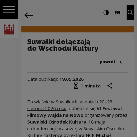
na całej stro
Suwałki dołączają do Wschodu Kultury
Ustawienia i wyszukiw
Wysoki kontra
CHANG
Roz
EN
Nawigacja
powrót
Włącz nawigację
Narodowe Centrum Kultury
Suwałki dołączają
do Wschodu Kultury
Powrót do:Wydar
powrót
Data publikacji:
19.05.2026
Średni czas czytania
podziel się
druk
1 minuta
To właśnie w Suwałkach, w dniach
20–23
sierpnia 2026 roku
, odbędzie się
VI Festiwal
Filmowy Wajda na Nowo
organizowany przez
Suwalski Ośrodek Kultury
. 18 maja
na konferencji prasowej w Suwalskim Ośrodku
Kultury zastępca dyrektora NCK
Michał