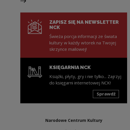
Następny slajd
ZAPISZ SIĘ NA NEWSLETTER
NCK
Świeża porcja informacji ze świata
kultury w każdy wtorek na Twojej
skrzynce mailowej!
KSIĘGARNIA NCK
Książki, płyty, gry i nie tylko... Zajrzyj
do księgarni internetowej NCK!
Sprawdź
Uwaga, link zostanie otwarty w nowym oknie
Narodowe Centrum Kultury