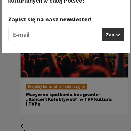
kulturalnych w całej Polsce!
Zapisz się na nasz newsletter!
Podaj e-mail
Zapisz
Projekty kulturalne i edukacyjne
Muzyczne spotkania bez granic –
„Koncert Kolektywów” w TVP Kultura
i TVP2
Poprzedni slajd