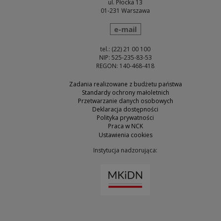
ul. Płocka 13
01-231 Warszawa
wyślij wiadomość
e-mail
tel.: (22) 21 00 100
NIP: 525-235-83-53
REGON: 140-468-418
Zadania realizowane z budżetu państwa
Standardy ochrony małoletnich
Przetwarzanie danych osobowych
Deklaracja dostępności
Polityka prywatności
Praca w NCK
Ustawienia cookies
Instytucja nadzorująca:
Uwaga, link zostanie otw