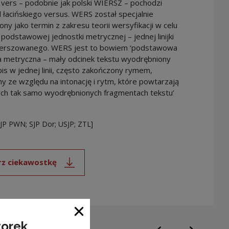
 vers – podobnie jak polski WIERSZ – pochodzi
 łacińskiego versus. WERS został specjalnie
ny jako termin z zakresu teorii wersyfikacji w celu
podstawowej jednostki metrycznej – jednej linijki
ierszowanego. WERS jest to bowiem ‘podstawowa
a metryczna – mały odcinek tekstu wyodrębniony
is w jednej linii, często zakończony rymem,
y ze względu na intonację i rytm, które powtarzają
ych tak samo wyodrębnionych fragmentach tekstu’
SJP PWN; SJP Dor; USJP; ZTL]
rz ciekawostkę
Uwaga, link zostanie otwarty w nowym oknie
Zamknij okno
torek