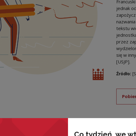
Francuski
jednak od
zapożyczo
nazwania 
tekstu w
jednostk
przez zap
wydzielon
się w inn
[USJP].
Źródło:
[
Pobie
Co tydzień, we w
wnież