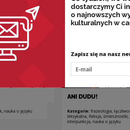
dostarczymy Ci i
o najnowszych w
kulturalnych w ca
Zapisz się na nasz ne
Podaj e-mail
ANI DUDU!
k, nauka o języku
Kategorie:
frazeologia, łączliwo
leksykalna, fleksja, śmiesznostki,
interpunkcja, nauka o języku