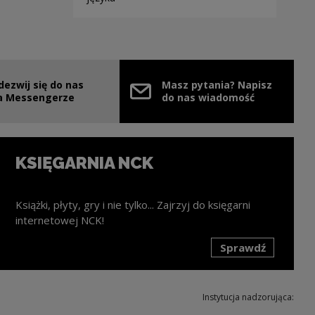
dezwij się do nas
Masz pytania? Napisz
nie
ink zostanie otwarty w nowym oknie
a Messengerze
do nas wiadomość
KSIĘGARNIA NCK
Książki, płyty, gry i nie tylko... Zajrzyj do księgarni
internetowej NCK!
Sprawdź
k zostanie otwarty w nowym oknie
Instytucja nadzorująca: