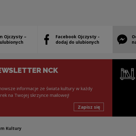
m Ojczysty –
Facebook Ojczysty -
O
stanie otwarty w nowym oknie
Uwaga, link zostanie otwarty w nowym ok
Uwaga, l
 ulubionych
dodaj do ulubionych
n
EWSLETTER NCK
nowsze informacje ze świata kultury w każdy
rek na Twojej skrzynce mailowej!
Zapisz się
Uwaga, lin
m Kultury