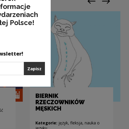
Poprzedni slajd
Następny sl
nformacje
ydarzeniach
łej Polsce!
wsletter!
Zapisz
BIERNIK
RZECZOWNIKÓW
MĘSKICH
ść
Kategorie:
język, fleksja, nauka o
języku