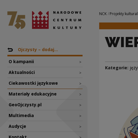
WIERSZ i WERS | 
Narodowe Centrum Kultury
Nawigacja
NCK
Projekty kultural
WIER
Nawigacja
Powrót do: Projekty
Ojczysty – dodaj...
O kampanii
>
Kategorie:
języ
Aktualności
>
Ciekawostki językowe
>
Materiały edukacyjne
>
GeoOjczysty.pl
>
Multimedia
>
Audycje
>
Kontakt
>