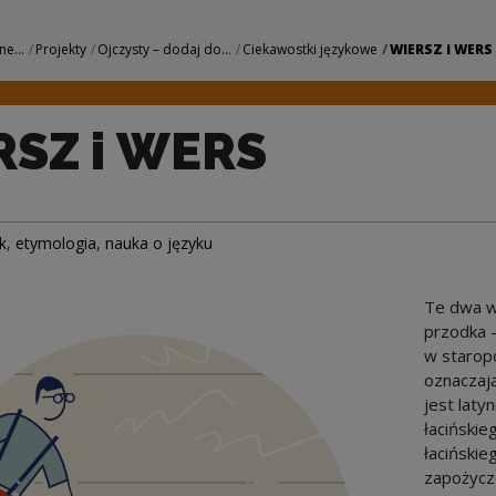
Narodowe Centrum K
ne...
Projekty
Ojczysty – dodaj do...
Ciekawostki językowe
WIERSZ i WERS
SZ i WERS
k
,
etymologia
,
nauka o języku
Te dwa w
przodka –
w starop
oznaczając
jest laty
łacińskie
łacińskie
zapożycze