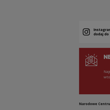
Instagra
Uwaga, link zo
dodaj do
N
Naj
wto
Narodowe Centru