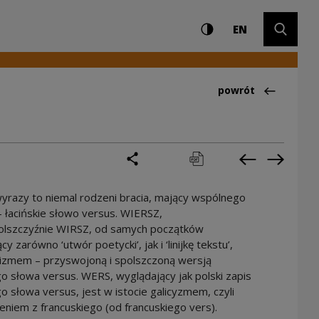
Ustawienia i wyszuki
Wysoki kontrast
CHANGE LAN
Rozwiń 
ultury
EN
Powrót do:Ciekawo
powrót
podziel się
drukuj
pobierz
Poprzednia 
Następ
yrazy to niemal rodzeni bracia, mający wspólnego
 łacińskie słowo versus. WIERSZ,
olszczyźnie WIRSZ, od samych początków
y zarówno ‘utwór poetycki’, jak i ‘linijkę tekstu’,
nizmem – przyswojoną i spolszczoną wersją
go słowa versus. WERS, wyglądający jak polski zapis
go słowa versus, jest w istocie galicyzmem, czyli
niem z francuskiego (od francuskiego vers).