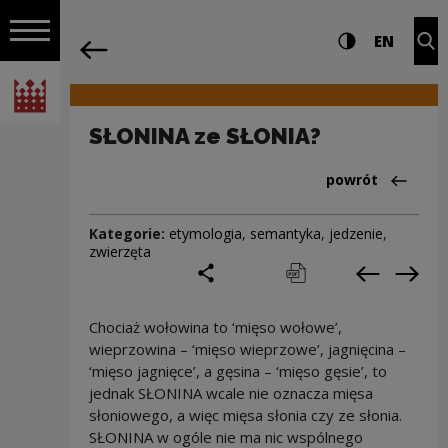
na całej stro
SŁONINA ze SŁONIA? | Narodowe Centr
Ustawienia i wyszukiw
Wysoki kontra
CHANG
Roz
EN
Nawigacja
powrót
Włącz nawigację
Narodowe Centrum Kultury
SŁONINA ze SŁONIA?
Powrót do:Cieka
powrót
Kategorie:
etymologia
,
semantyka
,
jedzenie
,
zwierzęta
podziel się
drukuj
pobierz
Poprzedni
Nas
Chociaż wołowina to ‘mięso wołowe’,
wieprzowina – ‘mięso wieprzowe’, jagnięcina –
‘mięso jagnięce’, a gęsina – ‘mięso gęsie’, to
jednak SŁONINA wcale nie oznacza mięsa
słoniowego, a więc mięsa słonia czy ze słonia.
SŁONINA w ogóle nie ma nic wspólnego