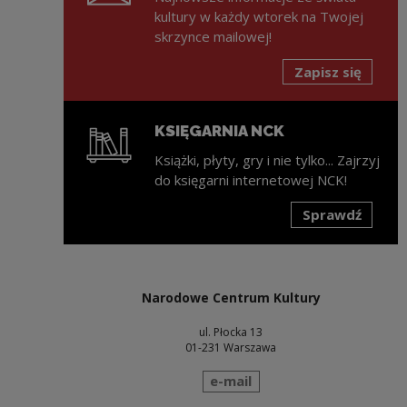
kultury w każdy wtorek na Twojej
skrzynce mailowej!
Zapisz się
KSIĘGARNIA NCK
Książki, płyty, gry i nie tylko... Zajrzyj
do księgarni internetowej NCK!
Sprawdź
Uwaga, link zostanie otwarty w nowym oknie
Narodowe Centrum Kultury
ul. Płocka 13
01-231 Warszawa
wyślij wiadomość
e-mail