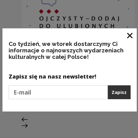
Zam
Co tydzień, we wtorek dostarczymy Ci
informacje o najnowszych wydarzeniach
kulturalnych w całej Polsce!
Zapisz się na nasz newsletter!
BAKALIE
Podaj e-mail
Zapisz
Kategorie:
semantyka, jedzenie
Poprzedni slajd
Następny slajd