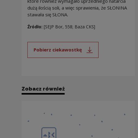
które również wymagało uprzedniego natarcia
dużą ilością soli, a więc sprawienia, że SŁONINA
stawała się SŁONA.
Źródło:
[SEJP Bor, 558; Baza CKS]
Pobierz ciekawostkę
Uwaga, link zostanie otwarty 
Zobacz również