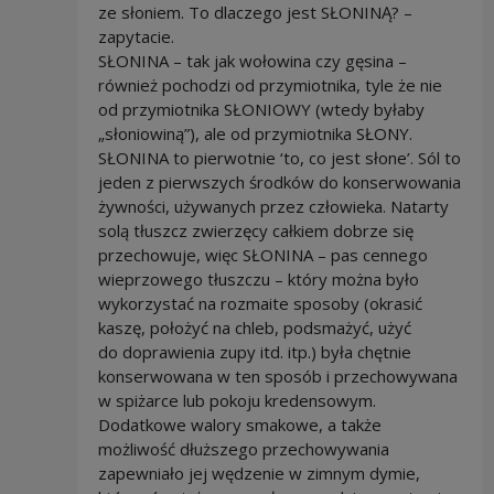
ze słoniem. To dlaczego jest SŁONINĄ? –
zapytacie.
SŁONINA – tak jak wołowina czy gęsina –
również pochodzi od przymiotnika, tyle że nie
od przymiotnika SŁONIOWY (wtedy byłaby
„słoniowiną”), ale od przymiotnika SŁONY.
SŁONINA to pierwotnie ‘to, co jest słone’. Sól to
jeden z pierwszych środków do konserwowania
żywności, używanych przez człowieka. Natarty
solą tłuszcz zwierzęcy całkiem dobrze się
przechowuje, więc SŁONINA – pas cennego
wieprzowego tłuszczu – który można było
wykorzystać na rozmaite sposoby (okrasić
kaszę, położyć na chleb, podsmażyć, użyć
do doprawienia zupy itd. itp.) była chętnie
konserwowana w ten sposób i przechowywana
w spiżarce lub pokoju kredensowym.
Dodatkowe walory smakowe, a także
możliwość dłuższego przechowywania
zapewniało jej wędzenie w zimnym dymie,