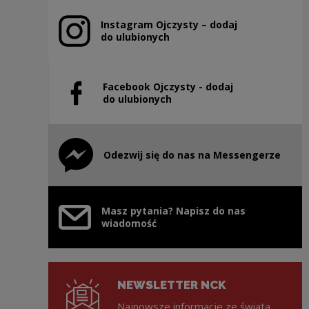
Instagram Ojczysty – dodaj
Uwaga, link zostanie otwarty w nowym oknie
do ulubionych
Facebook Ojczysty - dodaj
Uwaga, link zostanie otwarty w nowym oknie
do ulubionych
Odezwij się do nas na Messengerze
Uwaga, link zostanie otwarty w nowym oknie
Masz pytania? Napisz do nas
wiadomość
NEWSLETTER NCK
Najnowsze informacje ze świata