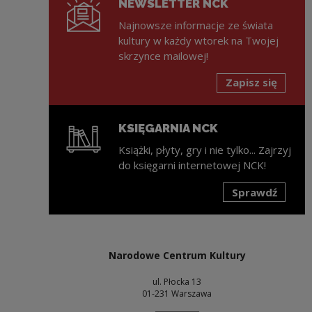
NEWSLETTER NCK
Najnowsze informacje ze świata
kultury w każdy wtorek na Twojej
skrzynce mailowej!
Zapisz się
KSIĘGARNIA NCK
Książki, płyty, gry i nie tylko... Zajrzyj
do księgarni internetowej NCK!
Sprawdź
Uwaga, link zostanie otwarty w nowym oknie
Narodowe Centrum Kultury
ul. Płocka 13
01-231 Warszawa