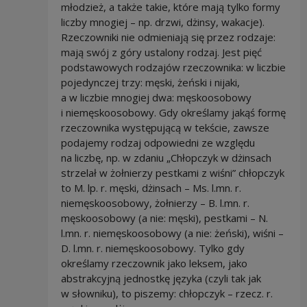
młodzież, a także takie, które mają tylko formy
liczby mnogiej – np. drzwi, dżinsy, wakacje).
Rzeczowniki nie odmieniają się przez rodzaje:
mają swój z góry ustalony rodzaj. Jest pięć
podstawowych rodzajów rzeczownika: w liczbie
pojedynczej trzy: męski, żeński i nijaki,
a w liczbie mnogiej dwa: męskoosobowy
i niemęskoosobowy. Gdy określamy jakąś formę
rzeczownika występującą w tekście, zawsze
podajemy rodzaj odpowiedni ze względu
na liczbę, np. w zdaniu „Chłopczyk w dżinsach
strzelał w żołnierzy pestkami z wiśni” chłopczyk
to M. lp. r. męski, dżinsach – Ms. l.mn. r.
niemęskoosobowy, żołnierzy – B. l.mn. r.
męskoosobowy (a nie: męski), pestkami – N.
l.mn. r. niemęskoosobowy (a nie: żeński), wiśni –
D. l.mn. r. niemęskoosobowy. Tylko gdy
określamy rzeczownik jako leksem, jako
abstrakcyjną jednostkę języka (czyli tak jak
w słowniku), to piszemy: chłopczyk – rzecz. r.