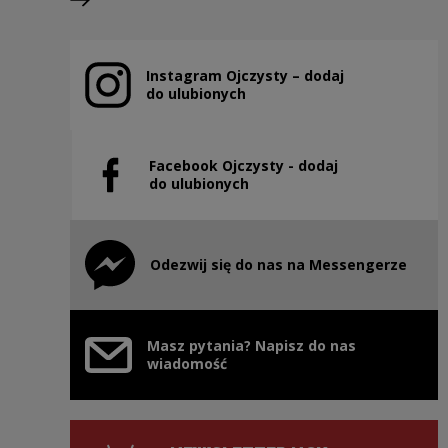
Następny slajd
Instagram Ojczysty – dodaj
Uwaga, link zostanie otwarty w nowym oknie
do ulubionych
Facebook Ojczysty - dodaj
Uwaga, link zostanie otwarty w nowym oknie
do ulubionych
Odezwij się do nas na Messengerze
Uwaga, link zostanie otwarty w nowym oknie
Masz pytania? Napisz do nas
wiadomość