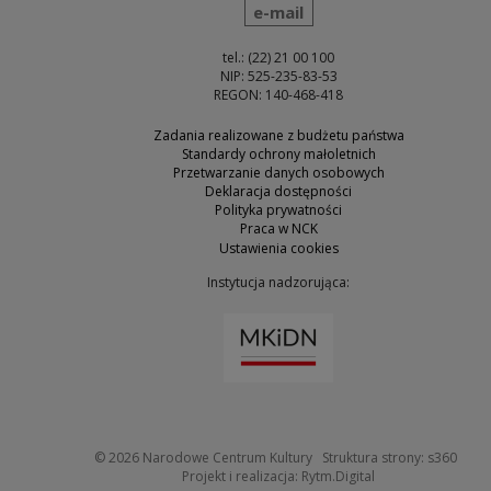
wyślij wiadomość
e-mail
tel.: (22) 21 00 100
NIP: 525-235-83-53
REGON: 140-468-418
Zadania realizowane z budżetu państwa
Standardy ochrony małoletnich
Przetwarzanie danych osobowych
Deklaracja dostępności
Polityka prywatności
Praca w NCK
Ustawienia cookies
Instytucja nadzorująca:
Uwaga, link zostanie otw
Uwaga
© 2026
Narodowe Centrum Kultury
Struktura strony:
s360
Uwaga, link zosta
Projekt i realizacja:
Rytm.Digital