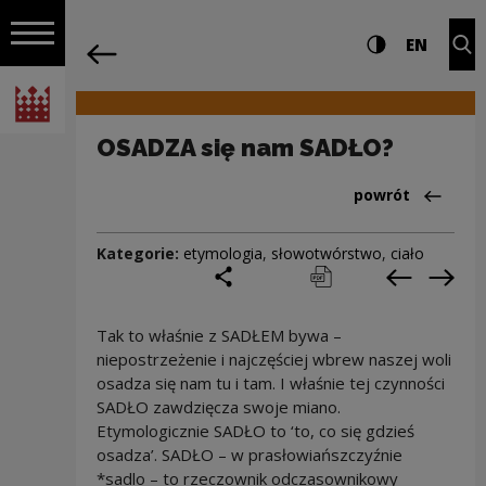
na całej stro
OSADZA się nam SADŁO? | Narodowe Ce
Ustawienia i wyszukiw
Wysoki kontra
CHANG
Roz
EN
Nawigacja
powrót
Włącz nawigację
Narodowe Centrum Kultury
OSADZA się nam SADŁO?
Powrót do:Cieka
powrót
Kategorie:
etymologia
,
słowotwórstwo
,
ciało
podziel się
drukuj
pobierz
Poprzedni
Nas
Tak to właśnie z SADŁEM bywa –
niepostrzeżenie i najczęściej wbrew naszej woli
osadza się nam tu i tam. I właśnie tej czynności
SADŁO zawdzięcza swoje miano.
Etymologicznie SADŁO to ‘to, co się gdzieś
osadza’. SADŁO – w prasłowiańszczyźnie
*sadlo – to rzeczownik odczasownikowy