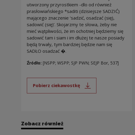
utworzony przyrostkiem -dlo od również
prasłowiańskiego *saditi (dzisiejsze SADZIĆ)
mającego znaczenie ‘sadzić, osadzać (się),
sadowić (się)’. Skojarzmy te słowa, żeby nie
mieć wątpliwości, że im ochotniej będziemy się
sadowić tam i siam i im dłużej te nasze posiady
będą trwały, tym bardziej będzie nam się
SADŁO osadzać �.
Źródło:
[NSPP; WSPP; SJP PWN; SEJP Bor, 537]
Pobierz ciekawostkę
Uwaga, link zostanie otwarty 
Zobacz również