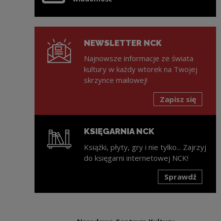
NEWSLETTER NCK
Najnowsze informacje ze świata
kultury w każdy wtorek na Twojej
skrzynce mailowej!
Zapisz się
KSIĘGARNIA NCK
Książki, płyty, gry i nie tylko... Zajrzyj
do księgarni internetowej NCK!
Sprawdź
Uwaga, link zostanie otwarty w nowym oknie