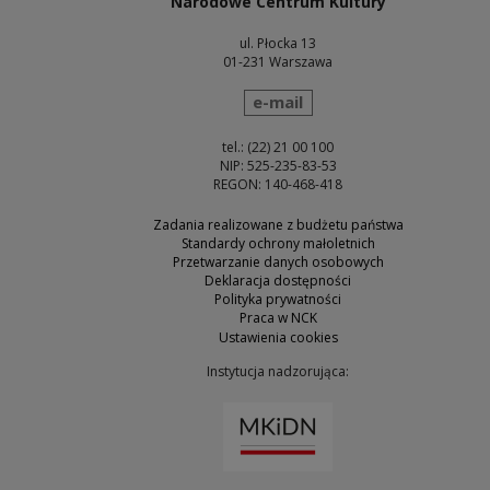
Narodowe Centrum Kultury
ul. Płocka 13
01-231 Warszawa
wyślij wiadomość
e-mail
tel.: (22) 21 00 100
NIP: 525-235-83-53
REGON: 140-468-418
Zadania realizowane z budżetu państwa
Standardy ochrony małoletnich
Przetwarzanie danych osobowych
Deklaracja dostępności
Polityka prywatności
Praca w NCK
Ustawienia cookies
Instytucja nadzorująca:
Uwaga, link zostanie otw