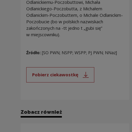
Odlanickiemu-Poczobuttowi, Michała
Odlanickiego-Poczobutta, z Michałem
Odlanickim-Poczobuttem, o Michale Odlanickim-
Poczobucie (bo w polskich nazwiskach
zakończonych na -tt jedno t „gubi się”
w miejscowniku).
Źródło:
[SO PWN; NSPP; WSPP; PJ PWN; NNaz]
Pobierz ciekawostkę
Uwaga, link zostanie otwarty 
Zobacz również