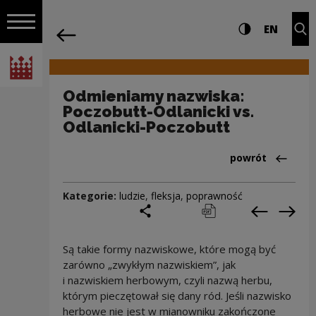
na całej stro
Odmieniamy nazwiska: Poczobutt-Odlan
Ustawienia i wyszukiw
Wysoki kontra
CHANG
Roz
EN
Nawigacja
powrót
Włącz nawigację
Narodowe Centrum Kultury
Odmieniamy nazwiska:
Poczobutt-Odlanicki vs.
Odlanicki-Poczobutt
Powrót do:Cieka
powrót
Kategorie:
ludzie
,
fleksja
,
poprawność
podziel się
drukuj
pobierz
Poprzedni
Nas
Są takie formy nazwiskowe, które mogą być
zarówno „zwykłym nazwiskiem”, jak
i nazwiskiem herbowym, czyli nazwą herbu,
którym pieczętował się dany ród. Jeśli nazwisko
herbowe nie jest w mianowniku zakończone