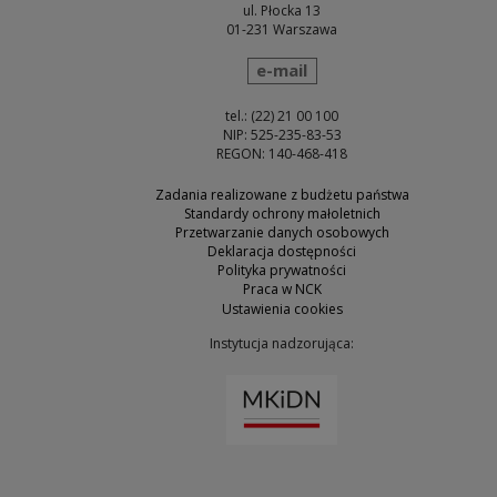
ul. Płocka 13
01-231 Warszawa
wyślij wiadomość
e-mail
tel.: (22) 21 00 100
NIP: 525-235-83-53
REGON: 140-468-418
Zadania realizowane z budżetu państwa
Standardy ochrony małoletnich
Przetwarzanie danych osobowych
Deklaracja dostępności
Polityka prywatności
Praca w NCK
Ustawienia cookies
Instytucja nadzorująca:
Uwaga, link zostanie otw