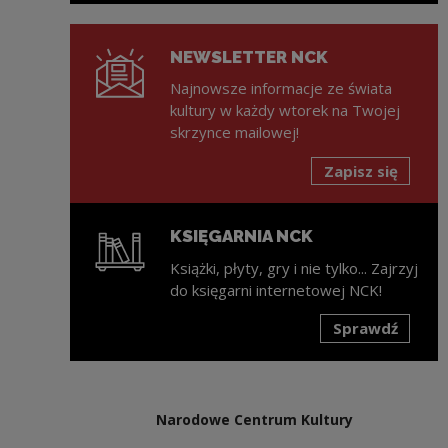
NEWSLETTER NCK
Najnowsze informacje ze świata
kultury w każdy wtorek na Twojej
skrzynce mailowej!
Zapisz się
KSIĘGARNIA NCK
Książki, płyty, gry i nie tylko... Zajrzyj
do księgarni internetowej NCK!
Sprawdź
Uwaga, link zostanie otwarty w nowym oknie
Narodowe Centrum Kultury