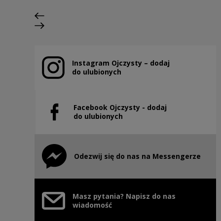
Poprzedni slajd
Następny slajd
Instagram Ojczysty – dodaj
Uwaga, link zostanie otwarty w nowym oknie
do ulubionych
Facebook Ojczysty - dodaj
Uwaga, link zostanie otwarty w nowym oknie
do ulubionych
Odezwij się do nas na Messengerze
Uwaga, link zostanie otwarty w nowym oknie
Masz pytania? Napisz do nas
wiadomość