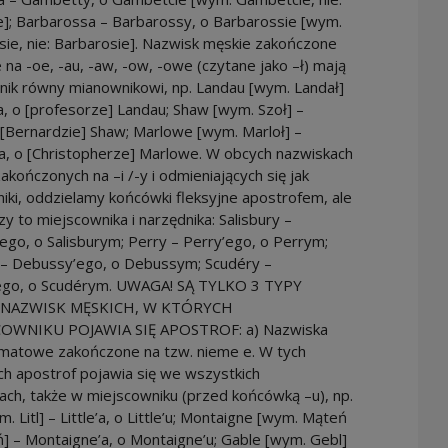
]; Barbarossa – Barbarossy, o Barbarossie [wym.
ie, nie: Barbarosie]. Nazwisk męskie zakończone
e na -oe, -au, -aw, -ow, -owe (czytane jako –ł) mają
nik równy mianownikowi, np. Landau [wym. Landał]
, o [profesorze] Landau; Shaw [wym. Szoł] –
[Bernardzie] Shaw; Marlowe [wym. Marloł] –
a, o [Christopherze] Marlowe. W obcych nazwiskach
akończonych na –i /-y i odmieniających się jak
iki, oddzielamy końcówki fleksyjne apostrofem, ale
zy to miejscownika i narzędnika: Salisbury –
’ego, o Salisburym; Perry – Perry’ego, o Perrym;
– Debussy’ego, o Debussym; Scudéry –
ego, o Scudérym. UWAGA! SĄ TYLKO 3 TYPY
NAZWISK MĘSKICH, W KTÓRYCH
OWNIKU POJAWIA SIĘ APOSTROF: a) Nazwiska
matowe zakończone na tzw. nieme e. W tych
h apostrof pojawia się we wszystkich
ch, także w miejscowniku (przed końcówką –u), np.
m. Litl] – Little’a, o Little’u; Montaigne [wym. Mąteń
] – Montaigne’a, o Montaigne’u; Gable [wym. Gebl]