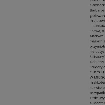
Gambecie
Barbaross
graficzni
miejscow
– Landaua
Shawa, o 
Marlowe’
męskich z
przymiotn
nie dotyc
Salisbury
Debussy 
Scudéry’
OBCYCH 
W MIEJSC
miękkote
nazwiskac
przypadka
Little [wy
a. Monteń