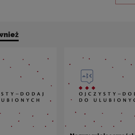
wnież