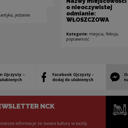
Nazwy miejscowości
o nieoczywistej
odmianie:
antyka, jedzenie
WŁOSZCZOWA
Kategorie:
miejsca, fleksja,
poprawność
m Ojczysty –
Facebook Ojczysty -
O
stanie otwarty w nowym oknie
Uwaga, link zostanie otwarty w nowym ok
Uwaga, l
 ulubionych
dodaj do ulubionych
n
EWSLETTER NCK
nowsze informacje ze świata kultury w każdy