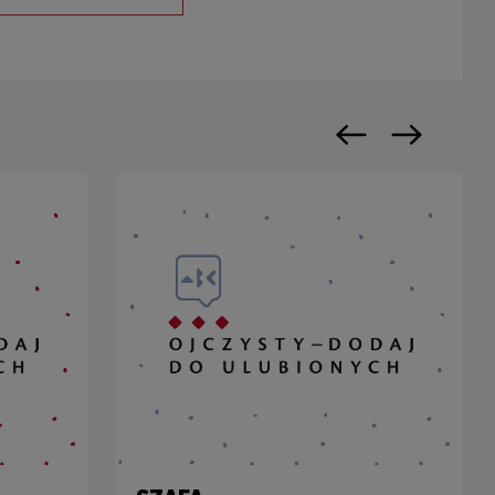
Uwaga, link zostanie otwarty w nowym oknie
Poprzedni slajd
Następny sl