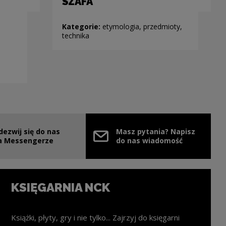
SZAFA
Kategorie:
etymologia, przedmioty,
technika
dezwij się do nas
Masz pytania? Napisz
nie
ink zostanie otwarty w nowym oknie
a Messengerze
do nas wiadomość
KSIĘGARNIA NCK
Książki, płyty, gry i nie tylko... Zajrzyj do księgarni