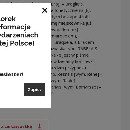
, o Gable’u; Broglie [wym. Broj] – Broglie’a,
’u; b) Nazwiska zakończone fonetycznie na [k],
Zamknij okno
nie na –que. W nazwiskach tych bez apostrofu
torek
y formę narzędnika (a formę miejscownika już
nformacje
ofem), np. np. Remarque [wym. Remark] –
ydarzeniach
’a, z Remarkiem (nie: *Remarque’em),
łej Polsce!
e’u; Braque [wym. Brak] - Braque’a, z Brakiem
aque’em), o Braque’u; c) Nazwiska typu: RABELAIS.
ach, w których samogłoska -e jest w piśmie
zez połączenie liter -ais, oddzielamy końcówki
e za pomocą apostrofu w każdym przypadku
wsletter!
m, także w miejscowniku, np. Resnais [wym. Rene] –
o, o Resnais’m; Rabelais [wym. Rable] –
go, o Rabelais’m; Beaumarchais [wym. Bomarsze] –
Zapisz
hais’go, o Beaumarchais’m.
NSPP; SO PWN; Baza CKS]
rz ciekawostkę