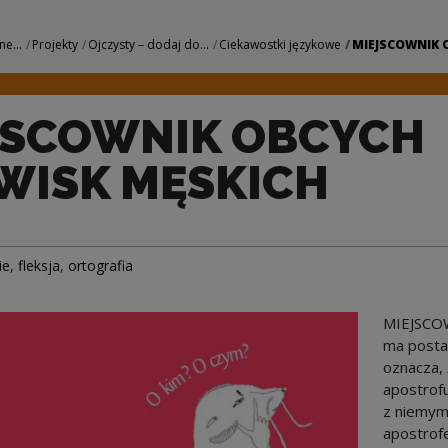
YCH NAZWISK MĘSKI
ne...
Projekty
Ojczysty – dodaj do...
Ciekawostki językowe
MIEJSCOWNIK O
JSCOWNIK OBCYCH
WISK MĘSKICH
ie
,
fleksja
,
ortografia
MIEJSCO
ma postać
oznacza, 
apostrofu
z niemym 
apostrof