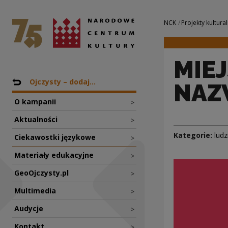
MIEJSCOWNIK OBC
Narodowe Centrum Kultury
Nawigacja
NCK
Projekty kultural
MIE
Nawigacja
Powrót do: Projekty
Ojczysty – dodaj...
NAZ
O kampanii
>
Aktualności
>
Kategorie:
ludz
Ciekawostki językowe
>
Materiały edukacyjne
>
GeoOjczysty.pl
>
Multimedia
>
Audycje
>
Kontakt
>