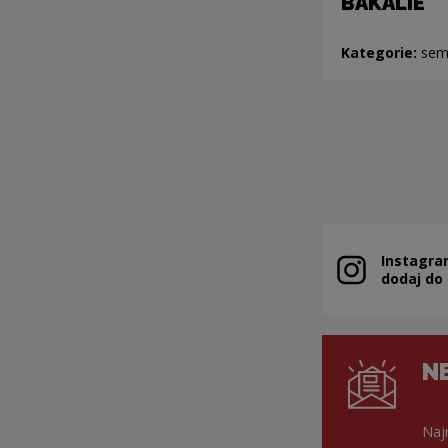
BAKALIE
Kategorie:
sem
Instagra
Uwaga, link zo
dodaj do
N
Naj