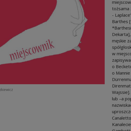
miejscown
tożsama z
- Laplace’
Barthes [
*Barthesi
Dekarta],
męskie za
spółgłosk
w miejsco
zapisywan
o Becketc
o Mannie 
Dürrenmat
Direnmatc
szkiewicz
Wajssie].
lub –a p
nazwiska
uproszcze
Canaletto
Kanalecie
Gambetta