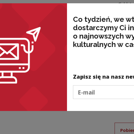
– Gable’a
o Broglie
a graficz
Co tydzień, we w
zapisujem
dostarczymy Ci i
z apostr
o najnowszych w
Remarque
kulturalnych w ca
o Remarqu
(nie: *Br
W nazwisk
oddana pr
fleksyjn
Zapisz się na nasz ne
fleksyjny
Resnais’g
Podaj e-mail
Rabelais’
Beaumarc
Źródło:
[
Pobie