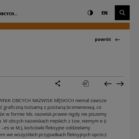
Ustawienia i wyszuki
Wysoki kontrast
CHANGE LAN
Rozwiń 
CH | Narodowe Cen
EN
BCYCH...
Powrót do:Ciekawo
powrót
podziel się
drukuj
pobierz
Poprzednia 
Następ
WNIK OBCYCH NAZWISK MĘSKICH niemal zawsze
 graficzną tożsamą z postacią brzmieniową, co
że w formie Ms. nazwisk prawie nigdy nie piszemy
. W obcych nazwiskach męskich z tzw. niemym e (i
–es w M.), końcówki fleksyjne oddzielamy
em we wszystkich przypadkach fleksyjnych oprócz