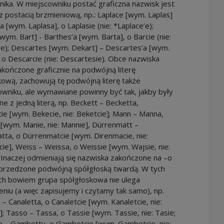
ika. W miejscowniku postać graficzna nazwisk jest
 postacią brzmieniową, np.: Laplace [wym. Laplas]
a [wym. Laplasa], o Laplasie (nie: *Laplace’e);
wym. Bart] - Barthes’a [wym. Barta], o Barcie (nie:
e); Descartes [wym. Dekart] – Descartes’a [wym.
 o Descarcie (nie: Descartesie). Obce nazwiska
kończone graficznie na podwójną literę
ową, zachowują tę podwójną literę także
wniku, ale wymawiane powinny być tak, jakby były
e z jedną literą, np. Beckett – Becketta,
ie [wym. Bekecie, nie: Beketcie]; Mann – Manna,
[wym. Manie, nie: Mannie], Dürrenmatt –
ta, o Dürrenmatcie [wym. Direnmacie, nie:
ie], Weiss – Weissa, o Weissie [wym. Wajsie, nie:
 Inaczej odmieniają się nazwiska zakończone na –o
oprzedzone podwójną spółgłoską twardą. W tych
ch bowiem grupa spółgłoskowa nie ulega
niu (a więc zapisujemy i czytamy tak samo), np.
 – Canaletta, o Canaletcie [wym. Kanaletcie, nie:
]; Tasso – Tassa, o Tassie [wym. Tassie, nie: Tasie;
 – Gambetty, o Gambetcie [wym. Gambetcie, nie: