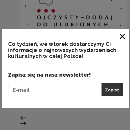
Zam
Co tydzień, we wtorek dostarczymy Ci
informacje o najnowszych wydarzeniach
kulturalnych w całej Polsce!
Zapisz się na nasz newsletter!
„Projekt ODWŁÓCZNY”
Podaj e-mail
Zapisz
Kategorie:
etymologia, łączliwość leksykalna,
poprawność
Poprzedni slajd
Następny slajd