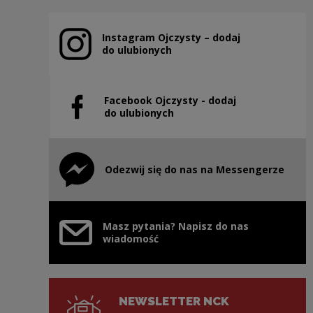
Instagram Ojczysty – dodaj
Uwaga, link zostanie otwarty w nowym oknie
do ulubionych
Facebook Ojczysty - dodaj
Uwaga, link zostanie otwarty w nowym oknie
do ulubionych
Odezwij się do nas na Messengerze
Uwaga, link zostanie otwarty w nowym oknie
Masz pytania? Napisz do nas
wiadomość
NEWSLETTER NCK