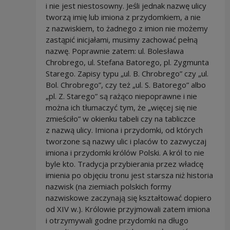
i nie jest niestosowny. Jeśli jednak nazwę ulicy
tworzą imię lub imiona z przydomkiem, a nie
z nazwiskiem, to żadnego z imion nie możemy
zastąpić inicjałami, musimy zachować pełną
nazwę. Poprawnie zatem: ul. Bolesława
Chrobrego, ul. Stefana Batorego, pl. Zygmunta
Starego. Zapisy typu „ul. B. Chrobrego” czy „ul.
Bol. Chrobrego”, czy też „ul. S. Batorego” albo
„pl. Z. Starego” są rażąco niepoprawne i nie
można ich tłumaczyć tym, że „więcej się nie
zmieściło” w okienku tabeli czy na tabliczce
z nazwą ulicy. Imiona i przydomki, od których
tworzone są nazwy ulic i placów to zazwyczaj
imiona i przydomki królów Polski. A król to nie
byle kto. Tradycja przybierania przez władcę
imienia po objęciu tronu jest starsza niż historia
nazwisk (na ziemiach polskich formy
nazwiskowe zaczynają się kształtować dopiero
od XIV w.). Królowie przyjmowali zatem imiona
i otrzymywali godne przydomki na długo