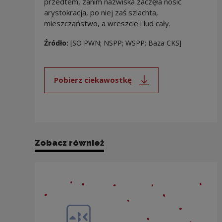
przedtem, zanim nazwiska zaczęła nosić
arystokracja, po niej zaś szlachta,
mieszczaństwo, a wreszcie i lud cały.
Źródło:
[SO PWN; NSPP; WSPP; Baza CKS]
Pobierz ciekawostkę
Uwaga, link zostanie otwarty 
Zobacz również