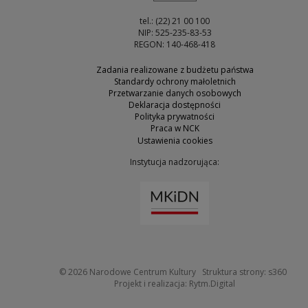
tel.: (22) 21 00 100
NIP: 525-235-83-53
REGON: 140-468-418
Zadania realizowane z budżetu państwa
Standardy ochrony małoletnich
Przetwarzanie danych osobowych
Deklaracja dostępności
Polityka prywatności
Praca w NCK
Ustawienia cookies
Instytucja nadzorująca:
Uwaga, link zostanie otw
Uwaga
© 2026
Narodowe Centrum Kultury
Struktura strony:
s360
Uwaga, link zosta
Projekt i realizacja:
Rytm.Digital