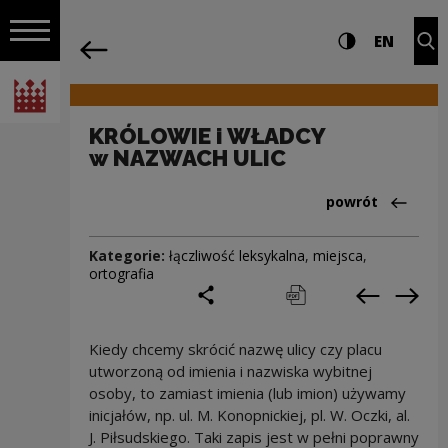
na całej stro
KRÓLOWIE i WŁADCY w NAZWACH ULIC |
Ustawienia i wyszukiw
Wysoki kontra
CHANG
Roz
EN
Nawigacja
powrót
Włącz nawigację
Narodowe Centrum Kultury
KRÓLOWIE i WŁADCY
w NAZWACH ULIC
Powrót do:Cieka
powrót
Kategorie:
łączliwość leksykalna
,
miejsca
,
ortografia
podziel się
drukuj
pobierz
Poprzedni
Nas
Kiedy chcemy skrócić nazwę ulicy czy placu
utworzoną od imienia i nazwiska wybitnej
osoby, to zamiast imienia (lub imion) używamy
inicjałów, np. ul. M. Konopnickiej, pl. W. Oczki, al.
J. Piłsudskiego. Taki zapis jest w pełni poprawny