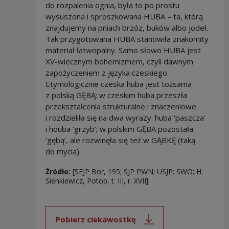
do rozpalenia ognia, była to po prostu
wysuszona i sproszkowana HUBA – ta, którą
znajdujemy na pniach brzóz, buków albo jodeł.
Tak przygotowana HUBA stanowiła znakomity
materiał łatwopalny. Samo słowo HUBA jest
XV-wiecznym bohemizmem, czyli dawnym
zapożyczeniem z języka czeskiego.
Etymologicznie czeska huba jest tożsama
z polską GĘBĄ: w czeskim huba przeszła
przekształcenia strukturalne i znaczeniowe
i rozdzieliła się na dwa wyrazy: huba ‘paszcza’
i houba ‘grzyb’; w polskim GĘBA pozostała
‘gębą’, ale rozwinęła się też w GĄBKĘ (taką
do mycia).
Źródło:
[SEJP Bor, 195; SJP PWN; USJP; SWO; H.
Sienkiewicz, Potop, t. III, r. XVII]
Pobierz ciekawostkę
Uwaga, link zostanie otwarty 