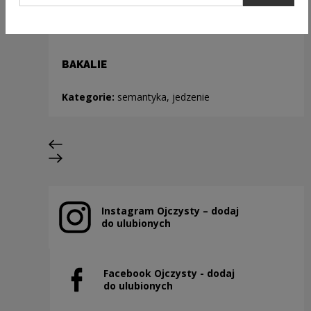
BAKALIE
Kategorie:
semantyka, jedzenie
Poprzedni slajd
Następny slajd
Instagram Ojczysty – dodaj
Uwaga, link zostanie otwarty w nowym oknie
do ulubionych
Facebook Ojczysty - dodaj
Uwaga, link zostanie otwarty w nowym oknie
do ulubionych