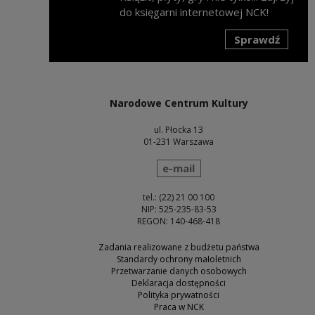
do księgarni internetowej NCK!
Sprawdź
Uwaga, link zostanie otwarty w nowym oknie
Narodowe Centrum Kultury
ul. Płocka 13
01-231 Warszawa
wyślij wiadomość
e-mail
tel.: (22) 21 00 100
NIP: 525-235-83-53
REGON: 140-468-418
Zadania realizowane z budżetu państwa
Standardy ochrony małoletnich
Przetwarzanie danych osobowych
Deklaracja dostępności
Polityka prywatności
Praca w NCK