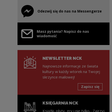
Odezwij się do nas na Messengerze
Uwaga, link zostanie otwarty w nowym oknie
Masz pytania? Napisz do nas
wiadomość
NEWSLETTER NCK
Najnowsze informacje ze świata
kultury w każdy wtorek na Twojej
skrzynce mailowej!
Zapisz się
KSIĘGARNIA NCK
Książki, płyty, gry i nie tylko... Zajrzyj