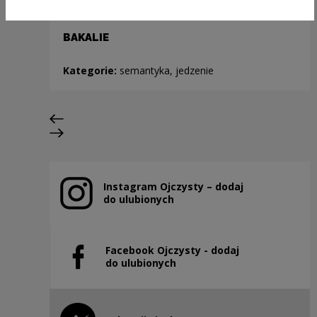
BAKALIE
Kategorie:
semantyka, jedzenie
Poprzedni slajd
Następny slajd
Instagram Ojczysty – dodaj
Uwaga, link zostanie otwarty w nowym oknie
do ulubionych
Facebook Ojczysty - dodaj
Uwaga, link zostanie otwarty w nowym oknie
do ulubionych