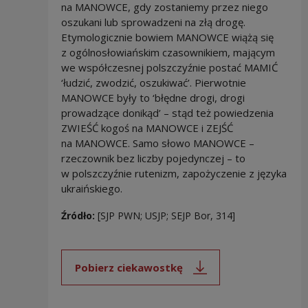
na MANOWCE, gdy zostaniemy przez niego
oszukani lub sprowadzeni na złą drogę.
Etymologicznie bowiem MANOWCE wiążą się
z ogólnosłowiańskim czasownikiem, mającym
we współczesnej polszczyźnie postać MAMIĆ
‘łudzić, zwodzić, oszukiwać’. Pierwotnie
MANOWCE były to ‘błędne drogi, drogi
prowadzące donikąd’ – stąd też powiedzenia
ZWIEŚĆ kogoś na MANOWCE i ZEJŚĆ
na MANOWCE. Samo słowo MANOWCE –
rzeczownik bez liczby pojedynczej – to
w polszczyźnie rutenizm, zapożyczenie z języka
ukraińskiego.
Źródło:
[SJP PWN; USJP; SEJP Bor, 314]
Pobierz ciekawostkę
Uwaga, link zostanie otwarty 