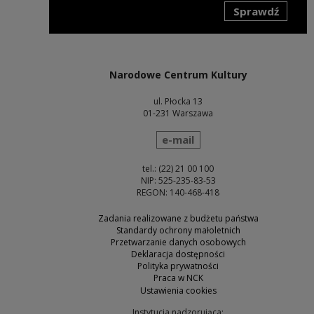
Sprawdź
Uwaga, link zostanie otwarty w nowym oknie
Narodowe Centrum Kultury
ul. Płocka 13
01-231 Warszawa
wyślij wiadomość
e-mail
tel.: (22) 21 00 100
NIP: 525-235-83-53
REGON: 140-468-418
Zadania realizowane z budżetu państwa
Standardy ochrony małoletnich
Przetwarzanie danych osobowych
Deklaracja dostępności
Polityka prywatności
Praca w NCK
Ustawienia cookies
Instytucja nadzorująca: