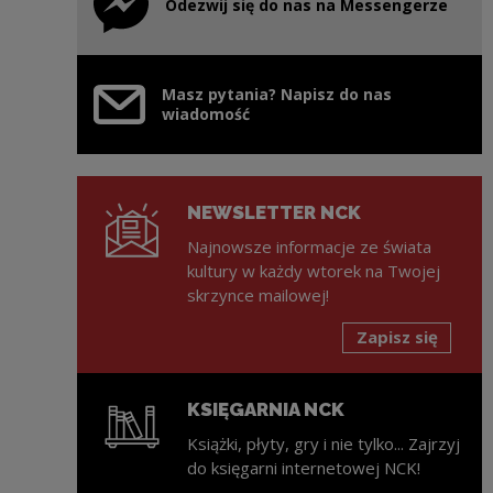
Odezwij się do nas na Messengerze
Uwaga, link zostanie otwarty w nowym oknie
Masz pytania? Napisz do nas
wiadomość
NEWSLETTER NCK
Najnowsze informacje ze świata
kultury w każdy wtorek na Twojej
skrzynce mailowej!
Zapisz się
KSIĘGARNIA NCK
Książki, płyty, gry i nie tylko... Zajrzyj
do księgarni internetowej NCK!