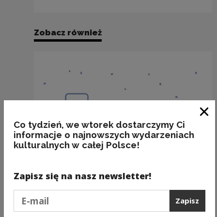
Zobacz również
Zam
Co tydzień, we wtorek dostarczymy Ci
informacje o najnowszych wydarzeniach
kulturalnych w całej Polsce!
Zapisz się na nasz newsletter!
Podaj e-mail
Zapisz