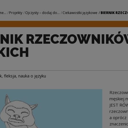
NIKÓW MĘSKICH | N
ne...
Projekty
Ojczysty – dodaj do...
Ciekawostki językowe
BIERNIK RZEC
RNIK RZECZOWNIK
KICH
k
,
fleksja
,
nauka o języku
Rzeczown
męskiej 
JEST RÓW
rzeczown
a oprócz 
znaczeni