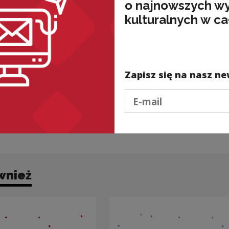
o najnowszych w
jak i B=M,
kulturalnych w ca
kalafior,
w której
ZNACZEN
ZAZWYCZ
Źródło:
[
Zapisz się na nasz ne
Podaj e-mail
Pobie
wnież