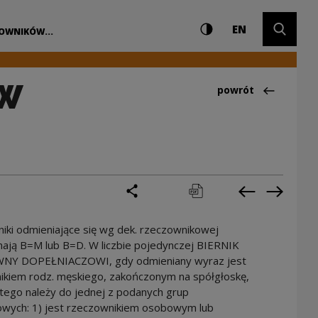
Ustawienia i wyszuki
Wysoki kontrast
CHANGE LAN
Rozwiń 
arodowe Centrum K
EN
ZOWNIKÓW...
ÓW
Powrót do:Ciekawo
powrót
podziel się
drukuj
pobierz
Poprzednia 
Następ
iki odmieniające się wg dek. rzeczownikowej
mają B=M lub B=D. W liczbie pojedynczej BIERNIK
NY DOPEŁNIACZOWI, gdy odmieniany wyraz jest
ikiem rodz. męskiego, zakończonym na spółgłoskę,
tego należy do jednej z podanych grup
owych: 1) jest rzeczownikiem osobowym lub