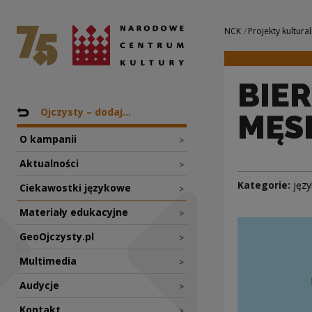
BIERNIK RZECZOW
Narodowe Centrum Kultury
Nawigacja
NCK
Projekty kultural
BIE
Nawigacja
Powrót do: Projekty
Ojczysty – dodaj...
MĘS
O kampanii
>
Aktualności
>
Kategorie:
języ
Ciekawostki językowe
>
Materiały edukacyjne
>
GeoOjczysty.pl
>
Multimedia
>
Audycje
>
Kontakt
>