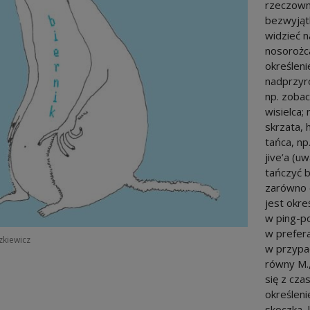
rzeczown
bezwyjąt
widzieć n
nosorożca
określeni
nadprzyro
np. zobac
wisielca;
skrzata, 
tańca, np
jive’a (u
tańczyć 
zarówno o
jest okre
w ping-po
w prefera
szkiewicz
w przypa
równy M.,
się z czas
określeni
skoczka, 