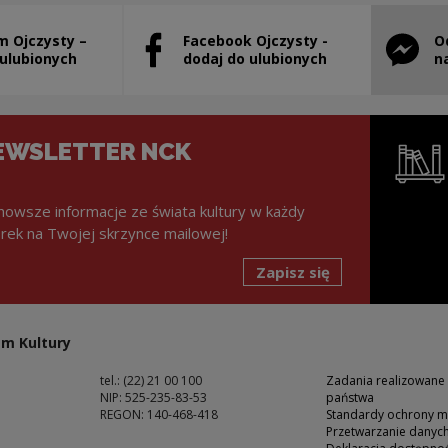
m Ojczysty –
Facebook Ojczysty -
O
stanie otwarty w nowym oknie
Uwaga, link zostanie otwarty w nowym ok
Uwaga, l
 ulubionych
dodaj do ulubionych
n
EWSLETTER NCK
nowsze informacje ze świata kultury w każdy
rek na Twojej skrzynce mailowej!
Zapisz się
Uwaga, lin
m Kultury
tel.: (22) 21 00 100
Zadania realizowane
NIP: 525-235-83-53
państwa
REGON: 140-468-418
Standardy ochrony m
Przetwarzanie dany
ść