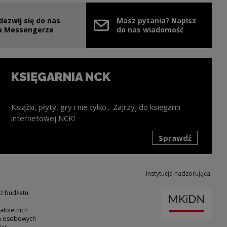
dezwij się do nas
Masz pytania? Napisz
nie
ink zostanie otwarty w nowym oknie
a Messengerze
do nas wiadomość
KSIĘGARNIA NCK
Książki, płyty, gry i nie tylko... Zajrzyj do księgarni
internetowej NCK!
Sprawdź
k zostanie otwarty w nowym oknie
Instytucja nadzorująca:
Uwaga
 z budżetu
ałoletnich
ch osobowych