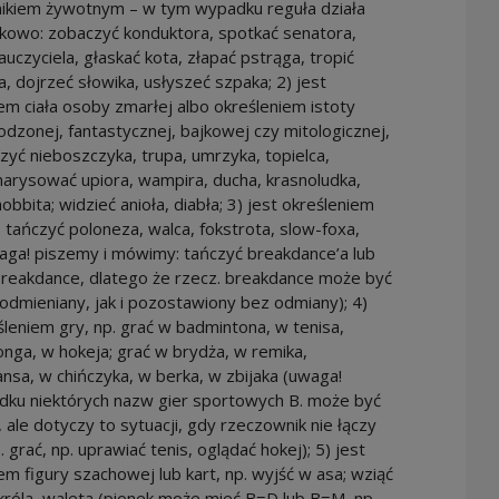
ikiem żywotnym – w tym wypadku reguła działa
kowo: zobaczyć konduktora, spotkać senatora,
auczyciela, głaskać kota, złapać pstrąga, tropić
, dojrzeć słowika, usłyszeć szpaka; 2) jest
em ciała osoby zmarłej albo określeniem istoty
dzonej, fantastycznej, bajkowej czy mitologicznej,
zyć nieboszczyka, trupa, umrzyka, topielca,
 narysować upiora, wampira, ducha, krasnoludka,
hobbita; widzieć anioła, diabła; 3) jest określeniem
. tańczyć poloneza, walca, fokstrota, slow-foxa,
waga! piszemy i mówimy: tańczyć breakdance’a lub
breakdance, dlatego że rzecz. breakdance może być
dmieniany, jak i pozostawiony bez odmiany); 4)
śleniem gry, np. grać w badmintona, w tenisa,
nga, w hokeja; grać w brydża, w remika,
nsa, w chińczyka, w berka, w zbijaka (uwaga!
dku niektórych nazw gier sportowych B. może być
 ale dotyczy to sytuacji, gdy rzeczownik nie łączy
. grać, np. uprawiać tenis, oglądać hokej); 5) jest
em figury szachowej lub kart, np. wyjść w asa; wziąć
króla, waleta (pionek może mieć B=D lub B=M, np.