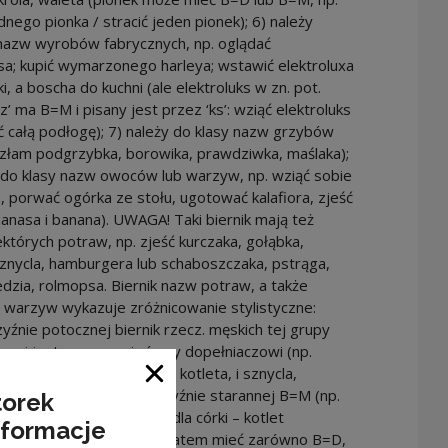
ednego pionka / stracić jeden pionek); 6) należy
 nazw wyrobów fabrycznych, np. oglądać
a; kupić wymarzonego harleya; wstawić elektroluxa
i, a boscha do kuchni (ale elektroluks w zn. pot.
z’ ma B=M i pisany jest przez ‘ks’: wziąć elektroluks
ć całą podłogę); 7) należy do klasy nazw grzybów
azłam podgrzybka, borowika, prawdziwka, maślaka);
 do klasy nazw owoców lub warzyw, np. wziąć sobie
 porwać ogórka ze stołu, ugotować kalafiora, zjeść
anasa i banana). UWAGA! Taki biernik mają też
których potraw, np. zjeść kurczaka, gołąbka,
sznycla, hamburgera lub schaboszczaka, pstrąga,
ledzia, rolmopsa. Biernik nazw potraw, a także
 warzyw wykazuje zróżnicowanie stylistyczne:
yźnie potocznej biernik rzecz. męskich tej grupy
wej jest zazwyczaj równy dopełniaczowi (np.
ki głodny, że mogę zjeść i kotleta, i sznycla,
Zamknij okno
zczaka na raz!), a polszczyźnie starannej B=M (np.
torek
sznycel po wiedeńsku, a dla córki – kotlet
nformacje
). Ten sam wyraz może zatem mieć zarówno B=D,