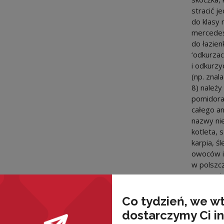
stracić j
do klasy
mercedes
do łazienk
‘odkurzac
i odkurzy
(np. znal
8) należy
pomidora,
całego an
nazwy nie
kotleta, 
karpia, ś
owoców i
w polszcz
znaczenio
Jestem ta
i schabos
Co tydzień, we w
Proszę o 
dostarczymy Ci i
drobiowy