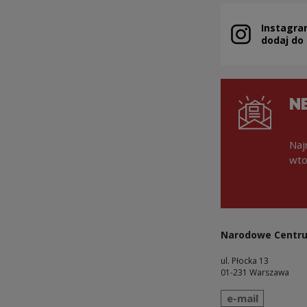
Instagra
Uwaga, link zo
dodaj do
N
Naj
wto
Narodowe Centru
ul. Płocka 13
01-231 Warszawa
wyślij wiadomo
e-mail