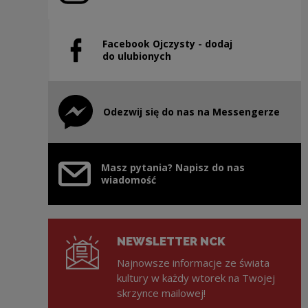
Facebook Ojczysty - dodaj
Uwaga, link zostanie otwarty w nowym oknie
do ulubionych
Odezwij się do nas na Messengerze
Uwaga, link zostanie otwarty w nowym oknie
Masz pytania? Napisz do nas
wiadomość
NEWSLETTER NCK
Najnowsze informacje ze świata
kultury w każdy wtorek na Twojej
skrzynce mailowej!