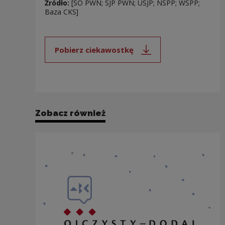
Źródło:
[SO PWN; SJP PWN; USJP; NSPP; WSPP;
Baza CKS]
Pobierz ciekawostkę
Uwaga, link zostanie otwarty 
Zobacz również