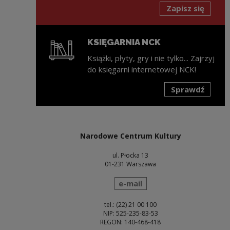
Zapisz się
KSIĘGARNIA NCK
Książki, płyty, gry i nie tylko... Zajrzyj
do księgarni internetowej NCK!
Sprawdź
Uwaga, link zostanie otwarty w nowym oknie
Narodowe Centrum Kultury
ul. Płocka 13
01-231 Warszawa
wyślij wiadomość
e-mail
tel.: (22) 21 00 100
NIP: 525-235-83-53
REGON: 140-468-418