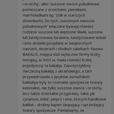
i orzechy’, albo ‘suszone owoce południowe
pomieszane z orzechami, piernikami,
marmoladkami itp.’ (tak w starszych
słownikach). Do tych „suszonych owoców
południowych” włączane bywają również
rodzime suszone lub wędzone śliwki, suszona
lub kandyzowana żurawina, kandyzowane wiśnie
i inne dodatki pożądane w świątecznych
ciastach, deserach i słodkich sałatkach. Nazwa
BAKALIE, mająca dziś wyłącznie formy liczby
mnogiej, w XVIII w. miała również liczbę
pojedynczą: ta bakalija. Zapożyczyliśmy
ówczesną bakaliję z ukraińskiego, a tam
przywędrowała z języków osmańskich:
bakkaliye były to rozmaite spożywcze towary
kolonialne, nie tylko suszone owoce i orzechy,
lecz także orientalne przyprawy, takie jak
cynamon, imbir, pieprz i inne, którymi handlował
bakkal – drobny kupiec skupujący i sprzedający
towary spożywcze. Pamiętajmy, że