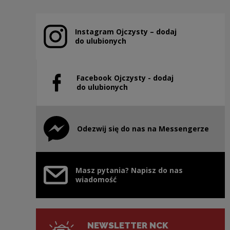
Instagram Ojczysty – dodaj
Uwaga, link zostanie otwarty w nowym oknie
do ulubionych
Facebook Ojczysty - dodaj
Uwaga, link zostanie otwarty w nowym oknie
do ulubionych
Odezwij się do nas na Messengerze
Uwaga, link zostanie otwarty w nowym oknie
Masz pytania? Napisz do nas
wiadomość
NEWSLETTER NCK