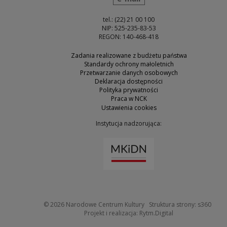
tel.: (22) 21 00 100
NIP: 525-235-83-53
REGON: 140-468-418
Zadania realizowane z budżetu państwa
Standardy ochrony małoletnich
Przetwarzanie danych osobowych
Deklaracja dostępności
Polityka prywatności
Praca w NCK
Ustawienia cookies
Instytucja nadzorująca:
Uwaga, link zostanie otw
Uwaga
© 2026
Narodowe Centrum Kultury
Struktura strony:
s360
Uwaga, link zosta
Projekt i realizacja:
Rytm.Digital