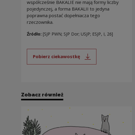
współcześnie BAKALIE nie mają formy liczby
pojedynczej, a forma BAKALII to jedyna
poprawna postać dopełniacza tego
rzeczownika.
Źródło:
[SJP PWN; SJP Dor; USJP; ESJP, I, 26]
Pobierz ciekawostkę
Uwaga, link zostanie otwarty 
Zobacz również