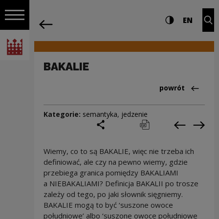
na całej stro
BAKALIE | Narodowe Centrum Kultury
Ustawienia i wyszukiw
Wysoki kontra
CHANG
Roz
EN
Nawigacja
powrót
Włącz nawigację
Narodowe Centrum Kultury
BAKALIE
Powrót do:Cieka
powrót
Kategorie:
semantyka
,
jedzenie
podziel się
drukuj
pobierz
Poprzedni
Nas
Wiemy, co to są BAKALIE, więc nie trzeba ich
definiować, ale czy na pewno wiemy, gdzie
przebiega granica pomiędzy BAKALIAMI
a NIEBAKALIAMI? Definicja BAKALII po trosze
zależy od tego, po jaki słownik sięgniemy.
BAKALIE mogą to być ‘suszone owoce
południowe’ albo ‘suszone owoce południowe