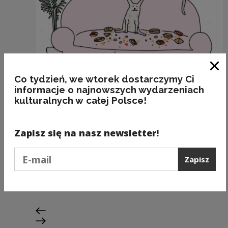
Zam
Co tydzień, we wtorek dostarczymy Ci
informacje o najnowszych wydarzeniach
kulturalnych w całej Polsce!
Zapisz się na nasz newsletter!
Podaj e-mail
...a Ty w MIĘDZYCZASIE posprzątasz...
Zapisz
Kategorie:
semantyka, poprawność
Poprzedni slajd
Następny slajd