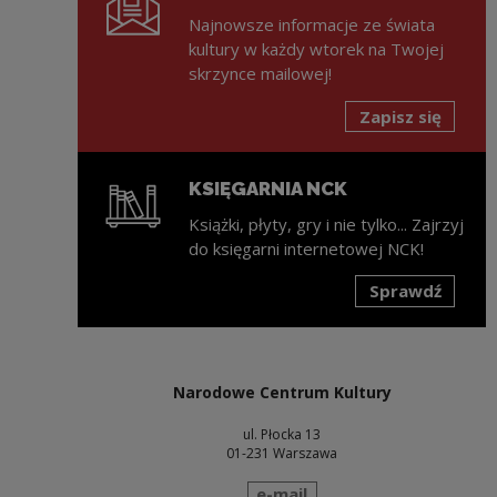
Najnowsze informacje ze świata
kultury w każdy wtorek na Twojej
skrzynce mailowej!
Zapisz się
KSIĘGARNIA NCK
Książki, płyty, gry i nie tylko... Zajrzyj
do księgarni internetowej NCK!
Sprawdź
Uwaga, link zostanie otwarty w nowym oknie
Narodowe Centrum Kultury
ul. Płocka 13
01-231 Warszawa
wyślij wiadomość
e-mail