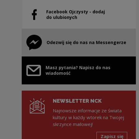
Facebook Ojczysty - dodaj
Uwaga, link zostanie otwarty w nowym oknie
do ulubionych
Odezwij się do nas na Messengerze
Uwaga, link zostanie otwarty w nowym oknie
Masz pytania? Napisz do nas
wiadomość
NEWSLETTER NCK
Najnowsze informacje ze świata
kultury w każdy wtorek na Twojej
skrzynce mailowej!
Zapisz się