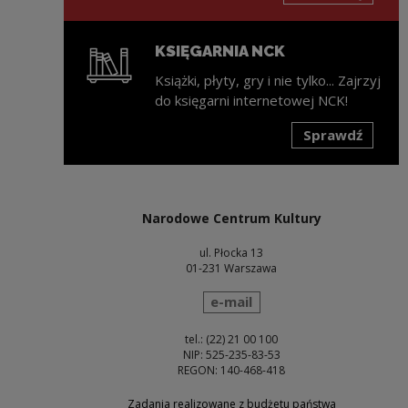
KSIĘGARNIA NCK
Książki, płyty, gry i nie tylko... Zajrzyj
do księgarni internetowej NCK!
Sprawdź
Uwaga, link zostanie otwarty w nowym oknie
Narodowe Centrum Kultury
ul. Płocka 13
01-231 Warszawa
wyślij wiadomość
e-mail
tel.: (22) 21 00 100
NIP: 525-235-83-53
REGON: 140-468-418
Zadania realizowane z budżetu państwa