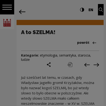
na całej stro
A to SZELMA! | Narodowe Centrum Kult
Ustawienia i wyszukiw
Wysoki kontra
CHANG
Roz
EN
Nawigacja
powrót
Włącz nawigację
Narodowe Centrum Kultury
A to SZELMA!
Powrót do:Cieka
powrót
Kategorie:
etymologia
,
semantyka
,
starocia
,
ludzie
podziel się
drukuj
pobierz
Poprzedni
Nas
Już sześćset lat temu, w czasach, gdy
Władysław Jagiełło gromił Krzyżaków, można
było nazwać kogoś SZELMĄ, bo już wtedy
słowo to było obecne w polszczyźnie. Ale
wtedy słowo SZELMA miało całkiem
nieszelmowskie znaczenie – w XV w. SZELMA