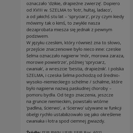
oznaczało ‘dzikie, drapieżne zwierzę’. Dopiero
od XVIII w. SZELMA to ‘łotr, hultaj, ladaco’,
a od jakichś stu lat – ‘spryciarz’, przy czym kiedy
mówimy tak o kimś, to zwykle nasza
dezaprobata miesza się jednak z pewnym
podziwem.
W języku czeskim, który również zna to słowo,
przejście znaczeniowe było nieco inne: czeskie
šelma oznaczało najpierw ‘mór, morowa zaraza,
morowe powietrze’, później ‘spryciarz,
cwaniak’, a wreszcie ‘bestia, drapieżnik’. I polska
SZELMA, i czeska šelma pochodzą od średnio-
wysoko-niemieckiego schëlme / schalme, które
było najpierw nazwą paskudnej choroby –
pomoru bydła. Od tego znaczenia, jeszcze
na gruncie niemieckim, powstało wtórne
‘padlina, ścierwo’, a ‘ścierwo’ używane w funkcji
obelgi rychło ustabilizowało się jako określenie
cwaniaka i łotra spod ciemnej gwiazdy.
Źródło:
[SJP PWN; USJP; SEJP Bor, 601]