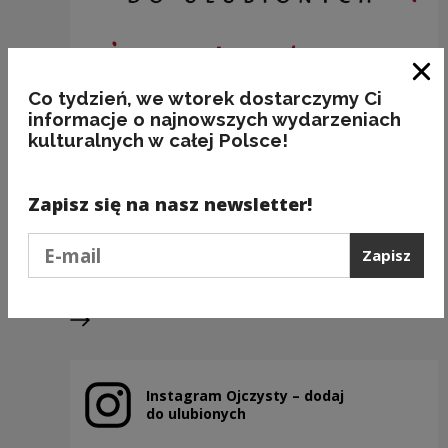
Zam
Co tydzień, we wtorek dostarczymy Ci
informacje o najnowszych wydarzeniach
kulturalnych w całej Polsce!
BAKALIE
Zapisz się na nasz newsletter!
Kategorie:
semantyka, jedzenie
Podaj e-mail
Zapisz
Poprzedni slajd
Następny slajd
Instagram Ojczysty – dodaj
Uwaga, link zostanie otwarty w nowym oknie
do ulubionych