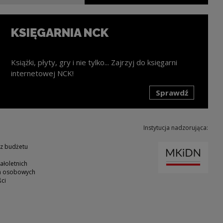
KSIĘGARNIA NCK
Książki, płyty, gry i nie tylko... Zajrzyj do księgarni
internetowej NCK!
Sprawdź
k zostanie otwarty w nowym oknie
Instytucja nadzorująca:
Uwaga
 z budżetu
ałoletnich
ch osobowych
ci