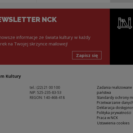
EWSLETTER NCK
nowsze informacje ze świata kultury w każdy
rek na Twojej skrzynce mailowej!
Zapisz się
Uwaga, lin
m Kultury
tel.: (22) 21 00 100
Zadania realizowane
NIP: 525-235-83-53
państwa
REGON: 140-468-418
Standardy ochrony m
Przetwarzanie dany
ść
Deklaracja dostępnoś
Polityka prywatności
Praca w NCK
Ustawienia cookies