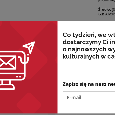
Źródło:
[
Gut Allasc
Pobie
Co tydzień, we w
dostarczymy Ci i
o najnowszych w
kulturalnych w ca
wnież
Zapisz się na nasz ne
Podaj e-mail