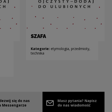
SZAFA
Kategorie:
etymologia, przedmioty,
technika
dezwij się do nas
Masz pytania? Napisz
nie
ink zostanie otwarty w nowym oknie
a Messengerze
do nas wiadomość