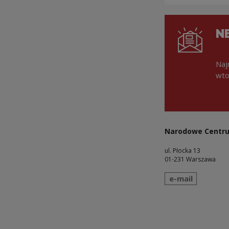
N
Naj
wto
Narodowe Centru
ul. Płocka 13
01-231 Warszawa
wyślij wiadomo
e-mail