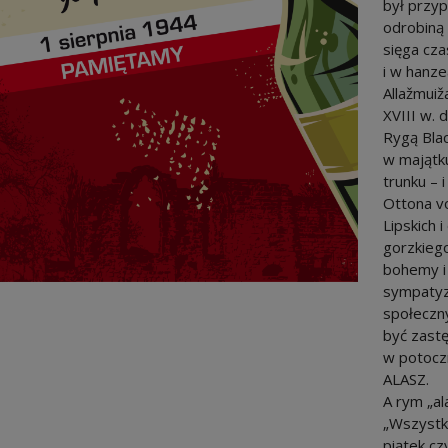
był przyp
odrobiną 
sięga cza
i w hanze
Allažmuiž
XVIII w. 
Rygą Blac
w majątku
trunku – 
Ottona v
Lipskich 
gorzkiego
bohemy i 
sympatyzu
społeczny
być zast
w potocz
ALASZ.
A rym „al
„Wszystko
piątek czy