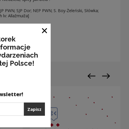
SJP PWN; SJP Dor; NEP PWN; S. Boy-Żeleński, Słówka;
h lv: Allažmuiža]
Zamknij okno
rz ciekawostkę
torek
Uwaga, link zostanie otwarty w nowym oknie
nformacje
ydarzeniach
łej Polsce!
Poprzedni slajd
Następny sl
wsletter!
Zapisz