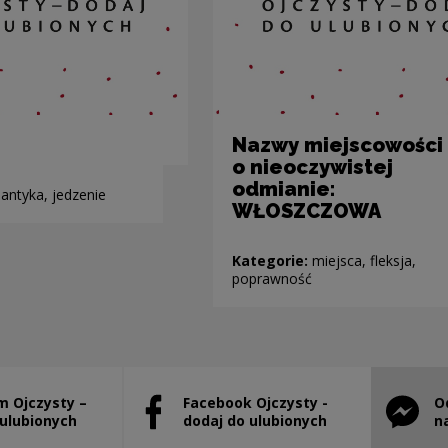
Nazwy miejscowości
o nieoczywistej
odmianie:
antyka, jedzenie
WŁOSZCZOWA
Kategorie:
miejsca, fleksja,
poprawność
m Ojczysty –
Facebook Ojczysty -
O
stanie otwarty w nowym oknie
Uwaga, link zostanie otwarty w nowym ok
Uwaga, l
 ulubionych
dodaj do ulubionych
n