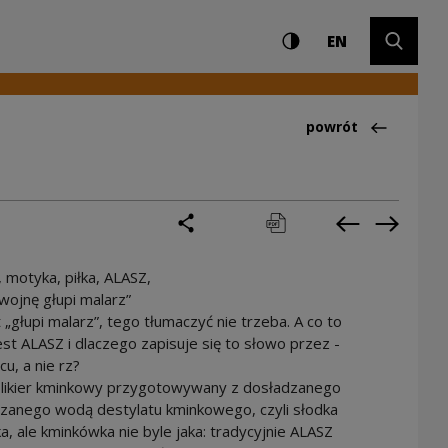
Ustawienia i wyszuki
Wysoki kontrast
CHANGE LAN
Rozwiń 
EN
Powrót do:Ciekawo
powrót
podziel się
drukuj
pobierz
Poprzednia 
Następ
, motyka, piłka, ALASZ,
wojnę głupi malarz”
t „głupi malarz”, tego tłumaczyć nie trzeba. A co to
est ALASZ i dlaczego zapisuje się to słowo przez -
cu, a nie rz?
 likier kminkowy przygotowywany z dosładzanego
czanego wodą destylatu kminkowego, czyli słodka
, ale kminkówka nie byle jaka: tradycyjnie ALASZ