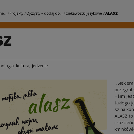
 Centrum Kultury
ne...
Projekty
Ojczysty – dodaj do...
Ciekawostki językowe
ALASZ
SZ
mologia
,
kultura
,
jedzenie
„Siekiera
przegrał 
– kim jes
takiego j
sz na koń
ALASZ to
i rozcień
kminkówka