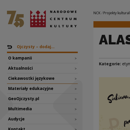
ALASZ | Narodowe
Narodowe Centrum Kultury
Nawigacja
NCK
Projekty kultural
ALA
Nawigacja
Powrót do: Projekty
Ojczysty – dodaj...
O kampanii
>
Kategorie:
ety
Aktualności
>
Ciekawostki językowe
>
Materiały edukacyjne
>
GeoOjczysty.pl
>
Multimedia
>
Audycje
>
Kontakt
>