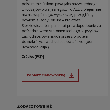
polskim miłośnikom piwa jako nazwa jednego
z rodzajów piwa jasnego… To ALE z olejem nie
ma nic wspólnego, wyraz OLEJ przejęliśmy
bowiem z łaciny (oleum – kto czytał
Sienkiewicza, ten pamięta) prawdopodobnie za
pośrednictwem staroniemieckiego. Z języków
zachodniosłowiańskich przeszło potem
do niektórych wschodniosłowiańskich (por.
ukraińskie ‘olija’).
Źródło:
[ESJP]
Pobierz ciekawostkę
Uwaga, link zostanie otwarty 
Zobacz również