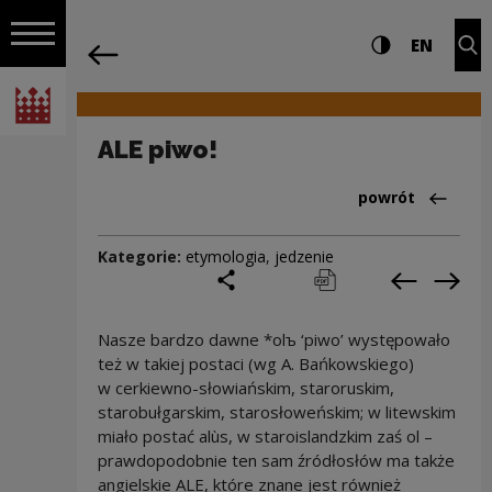
na całej stro
ALE piwo! | Narodowe Centrum Kultury
Ustawienia i wyszukiw
Wysoki kontra
CHANG
Roz
EN
Nawigacja
powrót
Włącz nawigację
Narodowe Centrum Kultury
ALE piwo!
Powrót do:Cieka
powrót
Kategorie:
etymologia
,
jedzenie
podziel się
drukuj
pobierz
Poprzedni
Nas
Nasze bardzo dawne *olъ ‘piwo’ występowało
też w takiej postaci (wg A. Bańkowskiego)
w cerkiewno-słowiańskim, staroruskim,
starobułgarskim, starosłoweńskim; w litewskim
miało postać alùs, w staroislandzkim zaś ol –
prawdopodobnie ten sam źródłosłów ma także
angielskie ALE, które znane jest również