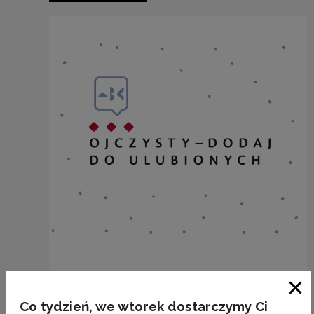
BAKALIE
Zam
Co tydzień, we wtorek dostarczymy Ci