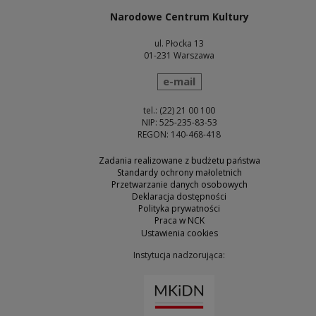
Narodowe Centrum Kultury
ul. Płocka 13
01-231 Warszawa
wyślij wiadomość
e-mail
tel.: (22) 21 00 100
NIP: 525-235-83-53
REGON: 140-468-418
Zadania realizowane z budżetu państwa
Standardy ochrony małoletnich
Przetwarzanie danych osobowych
Deklaracja dostępności
Polityka prywatności
Praca w NCK
Ustawienia cookies
Instytucja nadzorująca:
Uwaga, link zostanie otw