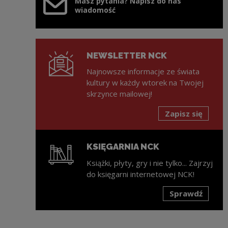
Masz pytania? Napisz do nas
wiadomość
NEWSLETTER NCK
Najnowsze informacje ze świata
kultury w każdy wtorek na Twojej
skrzynce mailowej!
Zapisz się
KSIĘGARNIA NCK
Książki, płyty, gry i nie tylko... Zajrzyj
do księgarni internetowej NCK!
Sprawdź
Uwaga, link zostanie otwarty w nowym oknie