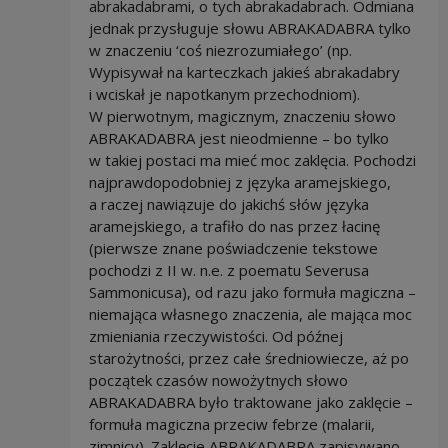
abrakadabrami, o tych abrakadabrach. Odmiana
jednak przysługuje słowu ABRAKADABRA tylko
w znaczeniu ‘coś niezrozumiałego’ (np.
Wypisywał na karteczkach jakieś abrakadabry
i wciskał je napotkanym przechodniom).
W pierwotnym, magicznym, znaczeniu słowo
ABRAKADABRA jest nieodmienne – bo tylko
w takiej postaci ma mieć moc zaklęcia. Pochodzi
najprawdopodobniej z języka aramejskiego,
a raczej nawiązuje do jakichś słów języka
aramejskiego, a trafiło do nas przez łacinę
(pierwsze znane poświadczenie tekstowe
pochodzi z II w. n.e. z poematu Severusa
Sammonicusa), od razu jako formuła magiczna –
niemająca własnego znaczenia, ale mająca moc
zmieniania rzeczywistości. Od późnej
starożytności, przez całe średniowiecze, aż po
początek czasów nowożytnych słowo
ABRAKADABRA było traktowane jako zaklęcie –
formuła magiczna przeciw febrze (malarii,
zimnicy). Zaklęcie ABRAKADABRA zapisywano