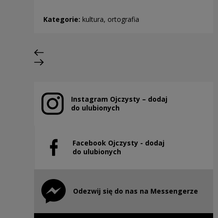
Kategorie:
kultura, ortografia
Poprzedni slajd
Następny slajd
Instagram Ojczysty – dodaj
Uwaga, link zostanie otwarty w nowym oknie
do ulubionych
Facebook Ojczysty - dodaj
Uwaga, link zostanie otwarty w nowym oknie
do ulubionych
Odezwij się do nas na Messengerze
Uwaga, link zostanie otwarty w nowym oknie