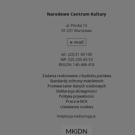
Narodowe Centrum Kultury
ul. Płocka 13
01-231 Warszawa
wyślij wiadomość
e-mail
tel.: (22) 21 00 100
NIP: 525-235-83-53
REGON: 140-468-418
Zadania realizowane z budżetu państwa
Standardy ochrony małoletnich
Przetwarzanie danych osobowych
Deklaracja dostępności
Polityka prywatności
Praca w NCK
Ustawienia cookies
Instytucja nadzorująca:
Uwaga, link zostanie otw