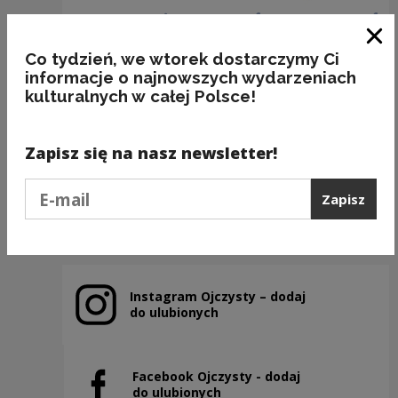
Zam
Co tydzień, we wtorek dostarczymy Ci
informacje o najnowszych wydarzeniach
kulturalnych w całej Polsce!
„A To Polska Właśnie”
Zapisz się na nasz newsletter!
Kategorie:
kultura, ortografia
Podaj e-mail
Zapisz
Poprzedni slajd
Następny slajd
Instagram Ojczysty – dodaj
Uwaga, link zostanie otwarty w nowym oknie
do ulubionych
Facebook Ojczysty - dodaj
Uwaga, link zostanie otwarty w nowym oknie
do ulubionych