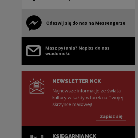
Odezwij się do nas na Messengerze
Uwaga, link zostanie otwarty w nowym oknie
Masz pytania? Napisz do nas
wiadomość
NEWSLETTER NCK
Najnowsze informacje ze świata
kultury w każdy wtorek na Twojej
skrzynce mailowej!
Zapisz się
KSIĘGARNIA NCK