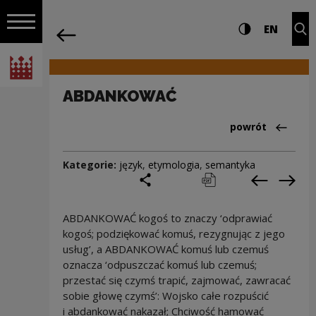
na całej stro
ABDANKOWAĆ | Narodowe Centrum Kul
Ustawienia i wyszukiw
Wysoki kontra
CHANG
Roz
EN
Nawigacja
powrót
Włącz nawigację
Narodowe Centrum Kultury
ABDANKOWAĆ
Powrót do:Cieka
powrót
Kategorie:
język
,
etymologia
,
semantyka
podziel się
drukuj
pobierz
Poprzedni
Nas
ABDANKOWAĆ kogoś to znaczy ‘odprawiać
kogoś; podziękować komuś, rezygnując z jego
usług’, a ABDANKOWAĆ komuś lub czemuś
oznacza ‘odpuszczać komuś lub czemuś;
przestać się czymś trapić, zajmować, zawracać
sobie głowę czymś’: Wojsko całe rozpuścić
i abdankować nakazał; Chciwość hamować