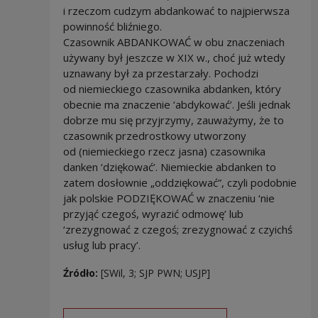
i rzeczom cudzym abdankować to najpierwsza
powinność bliźniego.
Czasownik ABDANKOWAĆ w obu znaczeniach
używany był jeszcze w XIX w., choć już wtedy
uznawany był za przestarzały. Pochodzi
od niemieckiego czasownika abdanken, który
obecnie ma znaczenie ‘abdykować’. Jeśli jednak
dobrze mu się przyjrzymy, zauważymy, że to
czasownik przedrostkowy utworzony
od (niemieckiego rzecz jasna) czasownika
danken ‘dziękować’. Niemieckie abdanken to
zatem dosłownie „oddziękować”, czyli podobnie
jak polskie PODZIĘKOWAĆ w znaczeniu ‘nie
przyjąć czegoś, wyrazić odmowę’ lub
‘zrezygnować z czegoś; zrezygnować z czyichś
usług lub pracy’.
Źródło:
[SWil, 3; SJP PWN; USJP]