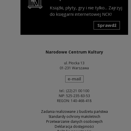
Książki, płyty, gry i nie tylko... Zajrzyj
do księgarni internetowej NCK!
Sprawdź
Uwaga, link zostanie otwarty w nowym oknie
Narodowe Centrum Kultury
ul. Płocka 13
01-231 Warszawa
wyślij wiadomość
e-mail
tel.: (22) 21 00 100
NIP: 525-235-83-53
REGON: 140-468-418
Zadania realizowane z budżetu państwa
Standardy ochrony małoletnich
Przetwarzanie danych osobowych
Deklaracja dostępności