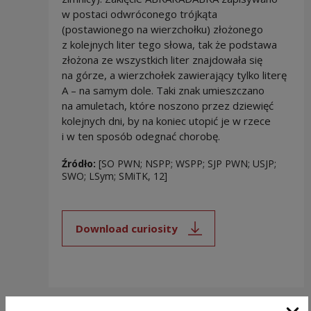
w postaci odwróconego trójkąta
(postawionego na wierzchołku) złożonego
z kolejnych liter tego słowa, tak że podstawa
złożona ze wszystkich liter znajdowała się
na górze, a wierzchołek zawierający tylko literę
A – na samym dole. Taki znak umieszczano
na amuletach, które noszono przez dziewięć
kolejnych dni, by na koniec utopić je w rzece
i w ten sposób odegnać chorobę.
Źródło:
[SO PWN; NSPP; WSPP; SJP PWN; USJP;
SWO; LSym; SMiTK, 12]
Download curiosity
Note, the link will open in a new