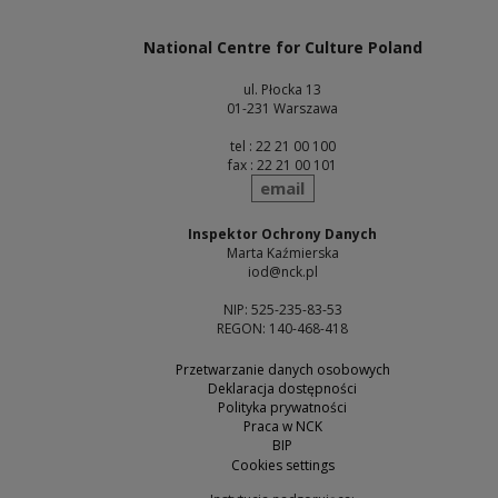
National Centre for Culture Poland
ul. Płocka 13
01-231 Warszawa
tel : 22 21 00 100
fax : 22 21 00 101
send
email
Inspektor Ochrony Danych
Marta Kaźmierska
iod@nck.pl
NIP: 525-235-83-53
REGON: 140-468-418
Przetwarzanie danych osobowych
Deklaracja dostępności
Polityka prywatności
Praca w NCK
BIP
Cookies settings