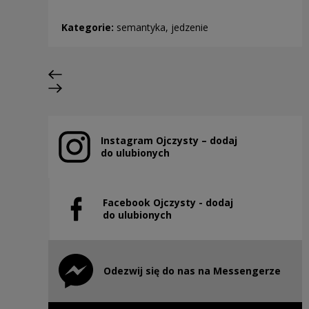
Kategorie:
semantyka, jedzenie
Previous slide
Next slide
Instagram Ojczysty – dodaj
Note, the link will open in a new window
do ulubionych
Facebook Ojczysty - dodaj
Note, the link will open in a new window
do ulubionych
Odezwij się do nas na Messengerze
Note, the link will open in a new window