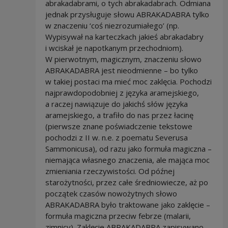
abrakadabrami, o tych abrakadabrach. Odmiana
jednak przysługuje słowu ABRAKADABRA tylko
w znaczeniu ‘coś niezrozumiałego’ (np.
Wypisywał na karteczkach jakieś abrakadabry
i wciskał je napotkanym przechodniom).
W pierwotnym, magicznym, znaczeniu słowo
ABRAKADABRA jest nieodmienne – bo tylko
w takiej postaci ma mieć moc zaklęcia. Pochodzi
najprawdopodobniej z języka aramejskiego,
a raczej nawiązuje do jakichś słów języka
aramejskiego, a trafiło do nas przez łacinę
(pierwsze znane poświadczenie tekstowe
pochodzi z II w. n.e. z poematu Severusa
Sammonicusa), od razu jako formuła magiczna –
niemająca własnego znaczenia, ale mająca moc
zmieniania rzeczywistości. Od późnej
starożytności, przez całe średniowiecze, aż po
początek czasów nowożytnych słowo
ABRAKADABRA było traktowane jako zaklęcie –
formuła magiczna przeciw febrze (malarii,
zimnicy). Zaklęcie ABRAKADABRA zapisywano