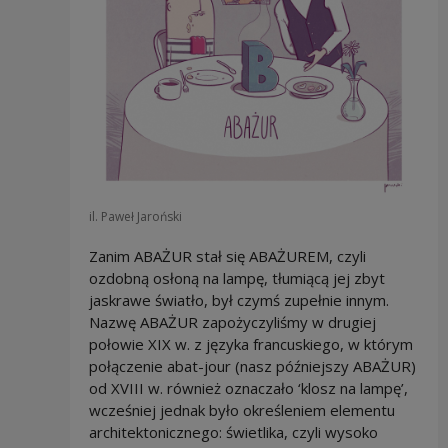
il. Paweł Jaroński
Zanim ABAŻUR stał się ABAŻUREM, czyli
ozdobną osłoną na lampę, tłumiącą jej zbyt
jaskrawe światło, był czymś zupełnie innym.
Nazwę ABAŻUR zapożyczyliśmy w drugiej
połowie XIX w. z języka francuskiego, w którym
połączenie abat-jour (nasz późniejszy ABAŻUR)
od XVIII w. również oznaczało ‘klosz na lampę’,
wcześniej jednak było określeniem elementu
architektonicznego: świetlika, czyli wysoko