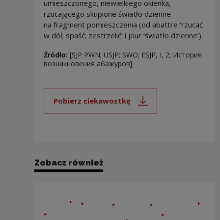
umieszczonego, niewielkiego okienka,
rzucającego skupione światło dzienne
na fragment pomieszczenia (od abattre ‘rzucać
w dół; spaść; zestrzelić’ i jour ‘światło dzienne’).
Źródło:
[SJP PWN; USJP; SWO; ESJP, I, 2; История
возникновения абажуров]
Pobierz ciekawostkę
Uwaga, link zostanie otwarty 
Zobacz również