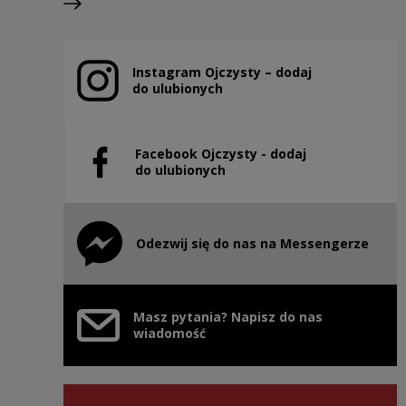
Następny slajd
Instagram Ojczysty – dodaj
Uwaga, link zostanie otwarty w nowym oknie
do ulubionych
Facebook Ojczysty - dodaj
Uwaga, link zostanie otwarty w nowym oknie
do ulubionych
Odezwij się do nas na Messengerze
Uwaga, link zostanie otwarty w nowym oknie
Masz pytania? Napisz do nas
wiadomość