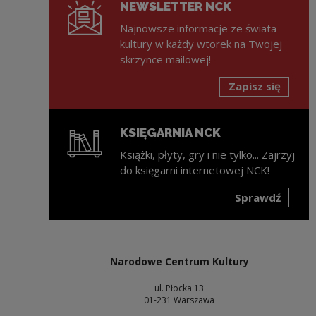
NEWSLETTER NCK
Najnowsze informacje ze świata
kultury w każdy wtorek na Twojej
skrzynce mailowej!
Zapisz się
KSIĘGARNIA NCK
Książki, płyty, gry i nie tylko... Zajrzyj
do księgarni internetowej NCK!
Sprawdź
Uwaga, link zostanie otwarty w nowym oknie
Narodowe Centrum Kultury
ul. Płocka 13
01-231 Warszawa