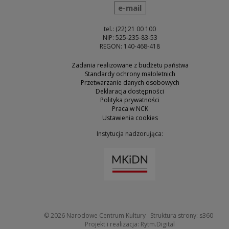
wyślij wiadomość
e-mail
tel.: (22) 21 00 100
NIP: 525-235-83-53
REGON: 140-468-418
Zadania realizowane z budżetu państwa
Standardy ochrony małoletnich
Przetwarzanie danych osobowych
Deklaracja dostępności
Polityka prywatności
Praca w NCK
Ustawienia cookies
Instytucja nadzorująca:
Uwaga, link zostanie otw
Uwaga
© 2026
Narodowe Centrum Kultury
Struktura strony:
s360
Uwaga, link zosta
Projekt i realizacja:
Rytm.Digital