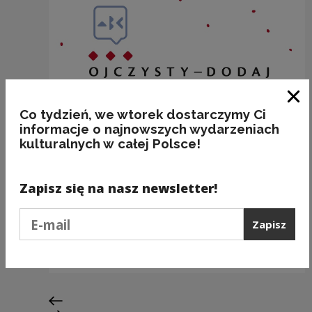
Zam
Co tydzień, we wtorek dostarczymy Ci
informacje o najnowszych wydarzeniach
kulturalnych w całej Polsce!
Zapisz się na nasz newsletter!
Podaj e-mail
„A To Polska Właśnie”
Zapisz
Kategorie:
kultura, ortografia
Poprzedni slajd