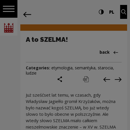
on the entire
A to SZELMA! | Narodowe Centrum Kult
Settings and search
High contrast
CHANG
Exp
PL
Navigation
back
Open navigation
National Centre for Culture Poland
A to SZELMA!
Back to:Cieka
back
Categories:
etymologia
,
semantyka
,
starocia
,
ludzie
share
print
pobierz
Previous c
Next
Już sześćset lat temu, w czasach, gdy
Władysław Jagiełło gromił Krzyżaków, można
było nazwać kogoś SZELMĄ, bo już wtedy
słowo to było obecne w polszczyźnie. Ale
wtedy słowo SZELMA miało całkiem
nieszelmowskie znaczenie – w XV w. SZELMA