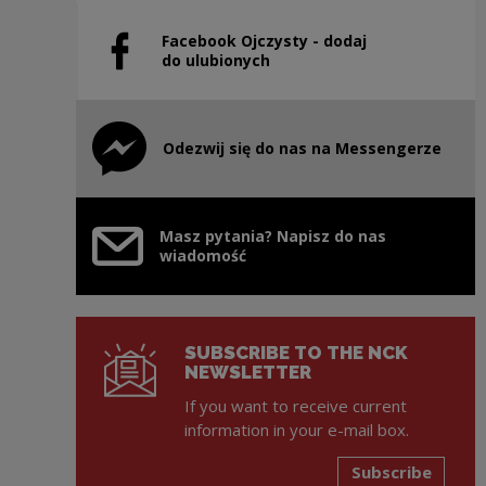
Facebook Ojczysty - dodaj
Note, the link will open in a new window
do ulubionych
Odezwij się do nas na Messengerze
Note, the link will open in a new window
Masz pytania? Napisz do nas
wiadomość
SUBSCRIBE TO THE NCK
NEWSLETTER
If you want to receive current
information in your e-mail box.
Subscribe