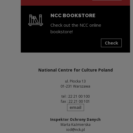
NCC BOOKSTORE
Check out the NCC online
bookstore!
Check
Note, the link will open in a new window
National Centre for Culture Poland
ul. Płocka 13
01-231 Warszawa
tel : 22 21 00 100
fax : 22 21 00 101
send
email
Inspektor Ochrony Danych
Marta Kaźmierska
iod@nck.pl