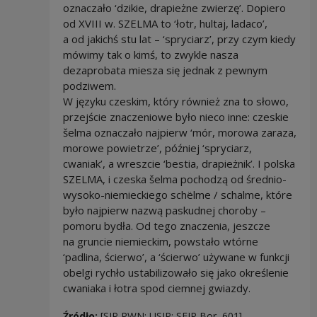
oznaczało ‘dzikie, drapieżne zwierzę’. Dopiero
od XVIII w. SZELMA to ‘łotr, hultaj, ladaco’,
a od jakichś stu lat – ‘spryciarz’, przy czym kiedy
mówimy tak o kimś, to zwykle nasza
dezaprobata miesza się jednak z pewnym
podziwem.
W języku czeskim, który również zna to słowo,
przejście znaczeniowe było nieco inne: czeskie
šelma oznaczało najpierw ‘mór, morowa zaraza,
morowe powietrze’, później ‘spryciarz,
cwaniak’, a wreszcie ‘bestia, drapieżnik’. I polska
SZELMA, i czeska šelma pochodzą od średnio-
wysoko-niemieckiego schëlme / schalme, które
było najpierw nazwą paskudnej choroby –
pomoru bydła. Od tego znaczenia, jeszcze
na gruncie niemieckim, powstało wtórne
‘padlina, ścierwo’, a ‘ścierwo’ używane w funkcji
obelgi rychło ustabilizowało się jako określenie
cwaniaka i łotra spod ciemnej gwiazdy.
Źródło:
[SJP PWN; USJP; SEJP Bor, 601]