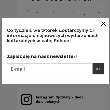
Clo
Co tydzień, we wtorek dostarczymy Ci
informacje o najnowszych wydarzeniach
kulturalnych w całej Polsce!
BAKALIE
Zapisz się na nasz newsletter!
Kategorie:
semantyka, jedzenie
Podaj e-mail
OK
Previous slide
Next slide
Instagram Ojczysty – dodaj
Note, the link will open in a new window
do ulubionych