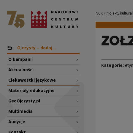
ZOŁZA | Narodowe
Narodowe Centrum Kultury
Nawigacja
NCK
Projekty kultural
ZOŁ
Nawigacja
Powrót do: Projekty
Ojczysty – dodaj...
O kampanii
>
Kategorie:
ety
Aktualności
>
Ciekawostki językowe
>
Materiały edukacyjne
>
GeoOjczysty.pl
>
Multimedia
>
Audycje
>
Kontakt
>