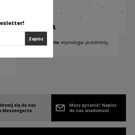
wsletter!
SZAFA
Zapisz
Kategorie:
etymologia, przedmioty,
technika
dezwij się do nas
Masz pytania? Napisz
nie
ink zostanie otwarty w nowym oknie
a Messengerze
do nas wiadomość