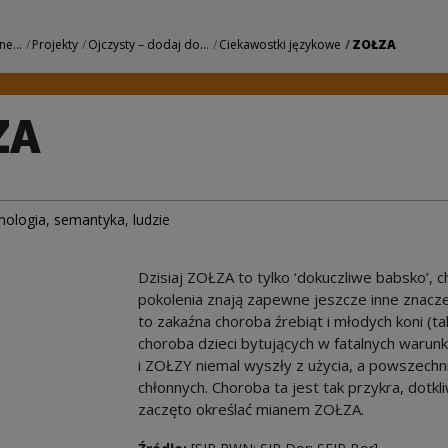
 Centrum Kultury
ne...
Projekty
Ojczysty – dodaj do...
Ciekawostki językowe
ZOŁZA
ZA
mologia
,
semantyka
,
ludzie
Dzisiaj ZOŁZA to tylko ‘dokuczliwe babsko’, 
pokolenia znają zapewne jeszcze inne znacze
to zakaźna choroba źrebiąt i młodych koni (t
choroba dzieci bytujących w fatalnych warun
i ZOŁZY niemal wyszły z użycia, a powszechn
chłonnych. Choroba ta jest tak przykra, dotkl
zaczęto określać mianem ZOŁZA.