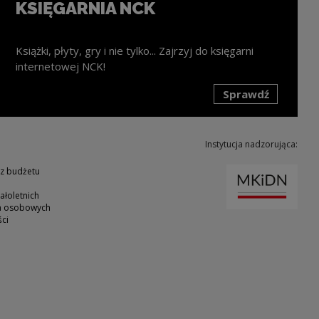
KSIĘGARNIA NCK
Książki, płyty, gry i nie tylko... Zajrzyj do księgarni
internetowej NCK!
Sprawdź
k zostanie otwarty w nowym oknie
Instytucja nadzorująca:
Uwaga
 z budżetu
ałoletnich
ch osobowych
ci
ie
nk zostanie otwarty w nowym oknie