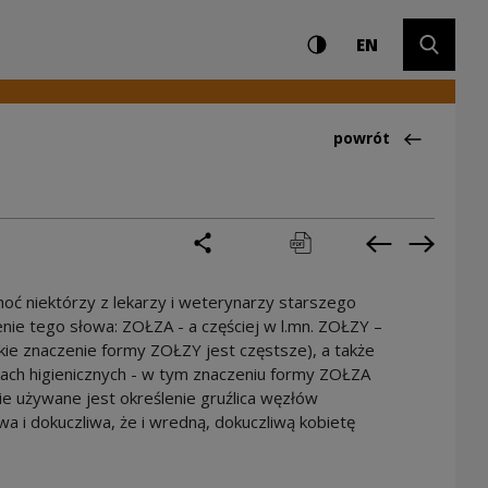
Ustawienia i wyszuki
Wysoki kontrast
CHANGE LAN
Rozwiń 
EN
Powrót do:Ciekawo
powrót
podziel się
drukuj
pobierz
Poprzednia 
Następ
choć niektórzy z lekarzy i weterynarzy starszego
nie tego słowa: ZOŁZA - a częściej w l.mn. ZOŁZY –
akie znaczenie formy ZOŁZY jest częstsze), a także
kach higienicznych - w tym znaczeniu formy ZOŁZA
ie używane jest określenie gruźlica węzłów
iwa i dokuczliwa, że i wredną, dokuczliwą kobietę