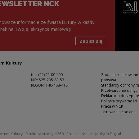
EWSLETTER NCK
nowsze informacje ze świata kultury w każdy
rek na Twojej skrzynce mailowej!
Zapisz się
Uwaga, lin
m Kultury
tel.: (22) 21 00 100
Zadania realizowane
NIP: 525-235-83-53
państwa
REGON: 140-468-418
Standardy ochrony m
Przetwarzanie dany
ść
Deklaracja dostępnoś
Polityka prywatności
Praca w NCK
Ustawienia cookies
 oknie
Uwaga, link zostanie otwarty w nowym okn
Uwaga, li
trum Kultury
Struktura strony:
s360
Projekt i realizacja:
Rytm.Digital