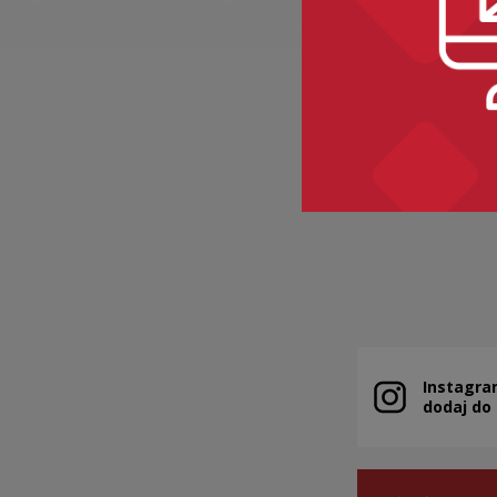
BAKALIE
Kategorie:
sem
Instagra
Uwaga, link zo
dodaj do