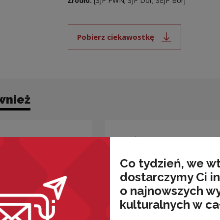
Źródło:
[SJP PWN; SJP Dor; SEJP Bor]
Pobierz ciekawostkę
Uwaga, link zostanie ot
wnież
Co tydzień, we w
dostarczymy Ci i
o najnowszych w
kulturalnych w ca