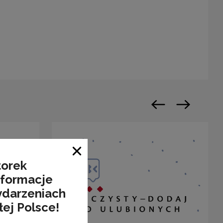
warty w nowym oknie
Poprzedni slajd
Następny sl
Zamknij okno
torek
nformacje
ydarzeniach
łej Polsce!