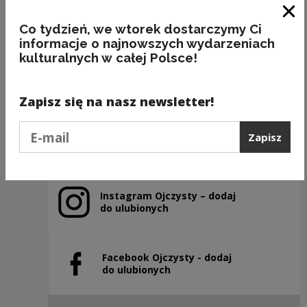
Zam
Co tydzień, we wtorek dostarczymy Ci
informacje o najnowszych wydarzeniach
BAKALIE
kulturalnych w całej Polsce!
Kategorie:
semantyka, jedzenie
Zapisz się na nasz newsletter!
Podaj e-mail
Zapisz
Poprzedni slajd
Następny slajd
Instagram Ojczysty – dodaj
Uwaga, link zostanie otwarty w nowym oknie
do ulubionych
Facebook Ojczysty - dodaj
Uwaga, link zostanie otwarty w nowym oknie
do ulubionych