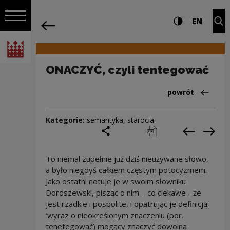
na całej stro
ONACZYĆ, czyli tentegować | Narodow
Ustawienia i wyszukiw
Wysoki kontra
CHANG
Roz
EN
Nawigacja
powrót
Włącz nawigację
Narodowe Centrum Kultury
ONACZYĆ, czyli tentegować
Powrót do:Cieka
powrót
Kategorie:
semantyka
,
starocia
podziel się
drukuj
pobierz
Poprzedni
Nas
To niemal zupełnie już dziś nieużywane słowo,
a było niegdyś całkiem częstym potocyzmem.
Jako ostatni notuje je w swoim słowniku
Doroszewski, pisząc o nim – co ciekawe - że
jest rzadkie i pospolite, i opatrując je definicją:
‘wyraz o nieokreślonym znaczeniu (por.
tenetegować) mogący znaczyć dowolną