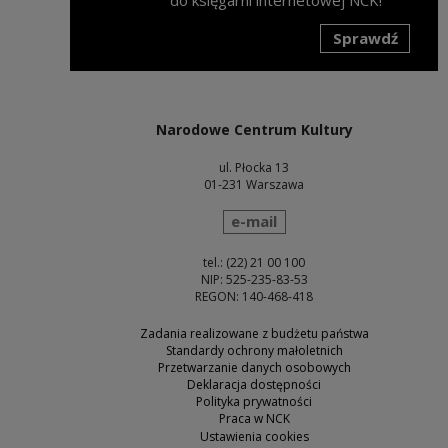
Sprawdź
Uwaga, link zostanie otwarty w nowym oknie
Narodowe Centrum Kultury
ul. Płocka 13
01-231 Warszawa
wyślij wiadomość
e-mail
tel.: (22) 21 00 100
NIP: 525-235-83-53
REGON: 140-468-418
Zadania realizowane z budżetu państwa
Standardy ochrony małoletnich
Przetwarzanie danych osobowych
Deklaracja dostępności
Polityka prywatności
Praca w NCK
Ustawienia cookies