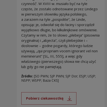
czynność’. W XVIII w. musiało być na tyle
częste, że zostało odnotowane przez Lindego
w pierwszym słowniku języka polskiego,
a zarazem na tyle „pospolite”, że Linde,
opisując je, odwołał się do łaciny i sporządził
wyjątkowo długie, bo kilkulinijkowe omówienie.
Czytamy w nim, że to słowo „plebeja” (pisownia
oryginalna) i „abjecta”, czyli plebejskie i –
dosłownie – godne pogardy, którego ludzie
używają, „qui propriam vocem ignorant vel non
meminerunt” [SL, III, 555], a więc gdy
właściwego (pierwszego) słowa nie chcą użyć
lub gdy go nie pamiętają.
Źródło:
[SO PWN; SJP PWN; SJP Dor; ESJP; USJP;
NSPP; WSPP; Baza CKS]
Pobierz ciekawostkę
Uwaga, link zostanie otwarty 