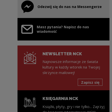
Odezwij się do nas na Messengerze
Uwaga, link zostanie otwarty w nowym oknie
Masz pytania? Napisz do nas
wiadomość
NEWSLETTER NCK
Najnowsze informacje ze świata
kultury w każdy wtorek na Twojej
skrzynce mailowej!
Zapisz się
KSIĘGARNIA NCK
Książki, płyty, gry i nie tylko... Zajrzyj
do księgarni internetowej NCK!