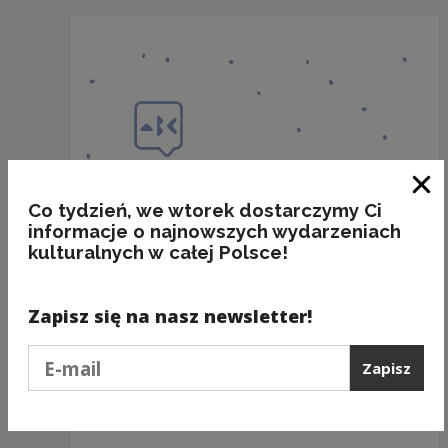
Zam
Co tydzień, we wtorek dostarczymy Ci
informacje o najnowszych wydarzeniach
kulturalnych w całej Polsce!
Zapisz się na nasz newsletter!
Podaj e-mail
Zapisz
(NIE) ROBIĆ z IGŁY WIDŁY