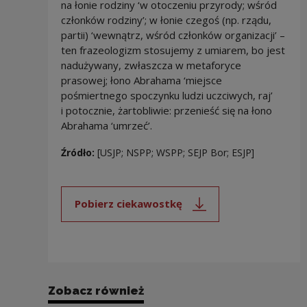
na łonie rodziny ‘w otoczeniu przyrody; wśród
członków rodziny’; w łonie czegoś (np. rządu,
partii) ‘wewnątrz, wśród członków organizacji’ –
ten frazeologizm stosujemy z umiarem, bo jest
nadużywany, zwłaszcza w metaforyce
prasowej; łono Abrahama ‘miejsce
pośmiertnego spoczynku ludzi uczciwych, raj’
i potocznie, żartobliwie: przenieść się na łono
Abrahama ‘umrzeć’.
Źródło:
[USJP; NSPP; WSPP; SEJP Bor; ESJP]
Pobierz ciekawostkę
Uwaga, link zostanie otwarty 
Zobacz również