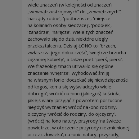
wiele znaczeń (w kolejności od znaczeń
„wewnątrzustrojowych” do „zewnętrznych”):
‘narządy rodne’, ‘podbrzusze’, ‘miejsce
na kolanach osoby siedzącej’, ‘podołek’,
‘zanadrze’, ‘naręcze’. Wiele tych znaczeń
zachowało się do dziś, niektóre uległy
przekształceniu. Dzisiaj ŁONO to: ‘brzuch,
zwłaszcza jego dolna część’, ‘wnętrze brzucha
ciężarnej kobiety’, a także poet. ‘pierś, piersi’.
We frazeologizmach utrwaliło się ogólne
znaczenie ‘wnętrze’: wyhodować żmiję
na własnym łonie ‘doczekać się niewdzięczności
od kogoś, komu się wyświadczyło wiele
dobrego’; wrócić na łono (jakiegoś) kościoła,
jakiejś wiary ‘przyjąć z powrotem porzucone
niegdyś wyznanie’; wrócić na łono rodziny,
ojczyzny ‘wrócić do rodziny, do ojczyzny’,
(wrócić) na łono natury, przyrody ‘na świeże
powietrze, w otoczenie przyrody niezmienionej
przez człowieka’; na łonie natury, przyrody;