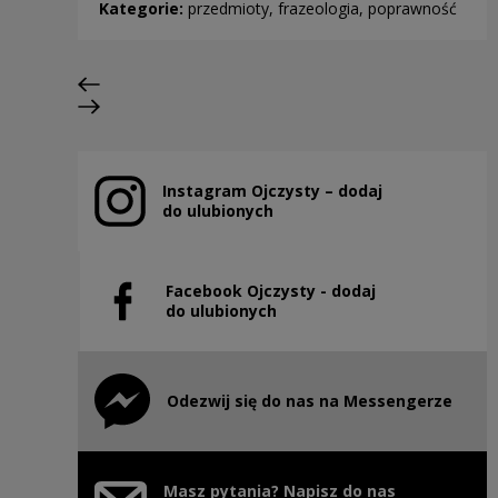
Kategorie:
przedmioty, frazeologia, poprawność
Poprzedni slajd
Następny slajd
Instagram Ojczysty – dodaj
Uwaga, link zostanie otwarty w nowym oknie
do ulubionych
Facebook Ojczysty - dodaj
Uwaga, link zostanie otwarty w nowym oknie
do ulubionych
Odezwij się do nas na Messengerze
Uwaga, link zostanie otwarty w nowym oknie
Masz pytania? Napisz do nas