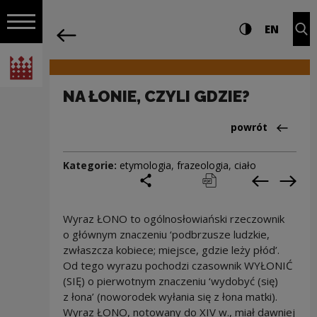
na całej stro
NA ŁONIE, CZYLI GDZIE? | Narodowe Ce
Ustawienia i wyszukiw
Wysoki kontra
CHANG
Roz
EN
Nawigacja
powrót
Włącz nawigację
Narodowe Centrum Kultury
NA ŁONIE, CZYLI GDZIE?
Powrót do:Cieka
powrót
Kategorie:
etymologia
,
frazeologia
,
ciało
podziel się
drukuj
pobierz
Poprzedni
Nas
Wyraz ŁONO to ogólnosłowiański rzeczownik
o głównym znaczeniu ‘podbrzusze ludzkie,
zwłaszcza kobiece; miejsce, gdzie leży płód’.
Od tego wyrazu pochodzi czasownik WYŁONIĆ
(SIĘ) o pierwotnym znaczeniu ‘wydobyć (się)
z łona’ (noworodek wyłania się z łona matki).
Wyraz ŁONO, notowany do XIV w., miał dawniej