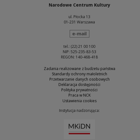
Narodowe Centrum Kultury
ul. Płocka 13
01-231 Warszawa
wyślij wiadomość
e-mail
tel.: (22) 21 00 100
NIP: 525-235-83-53
REGON: 140-468-418
Zadania realizowane z budżetu państwa
Standardy ochrony małoletnich
Przetwarzanie danych osobowych
Deklaracja dostępności
Polityka prywatności
Praca w NCK
Ustawienia cookies
Instytucja nadzorująca:
Uwaga, link zostanie otw