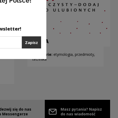
łej Polsce!
wsletter!
SZAFA
Zapisz
Kategorie:
etymologia, przedmioty,
technika
dezwij się do nas
Masz pytania? Napisz
nie
ink zostanie otwarty w nowym oknie
a Messengerze
do nas wiadomość