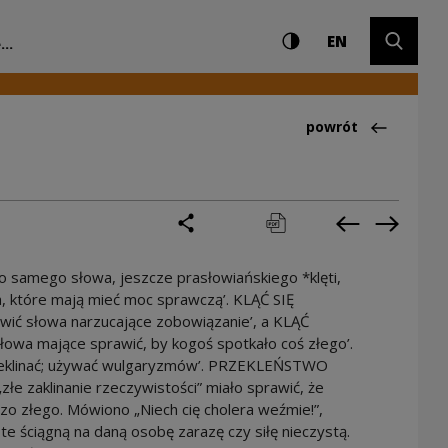
Ustawienia i wyszuki
Wysoki kontrast
CHANGE LAN
Rozwiń 
ntrum Kultury
EN
...
Powrót do:Ciekawo
powrót
podziel się
drukuj
pobierz
Poprzednia 
Następ
o samego słowa, jeszcze prasłowiańskiego *klęti,
a, które mają mieć moc sprawczą’. KLĄĆ SIĘ
wić słowa narzucające zobowiązanie’, a KLĄĆ
łowa mające sprawić, by kogoś spotkało coś złego’.
rzeklinać; używać wulgaryzmów’. PRZEKLEŃSTWO
złe zaklinanie rzeczywistości” miało sprawić, że
o złego. Mówiono „Niech cię cholera weźmie!”,
 te ściągną na daną osobę zarazę czy siłę nieczystą.