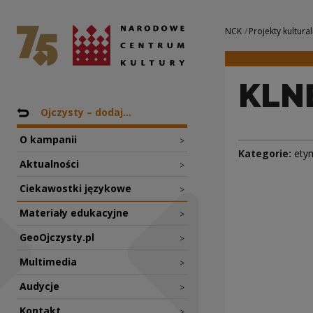
KLNĘ się, że nie 
Narodowe Centrum Kultury
Nawigacja
NCK
Projekty kultural
KLNĘ
Nawigacja
Powrót do: Projekty
Ojczysty – dodaj...
O kampanii
>
Kategorie:
ety
Aktualności
>
Ciekawostki językowe
>
Materiały edukacyjne
>
GeoOjczysty.pl
>
Multimedia
>
Audycje
>
Kontakt
>