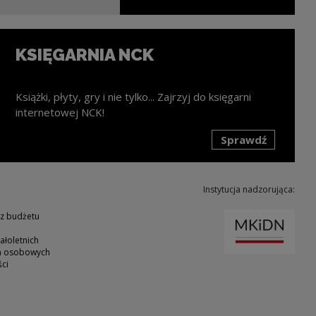
KSIĘGARNIA NCK
Książki, płyty, gry i nie tylko... Zajrzyj do księgarni
internetowej NCK!
Sprawdź
k zostanie otwarty w nowym oknie
Instytucja nadzorująca:
Uwaga
 z budżetu
ałoletnich
ch osobowych
ci