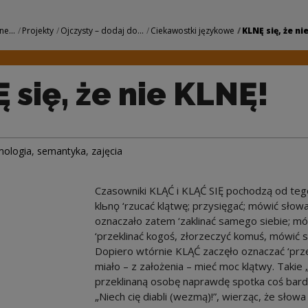
KLNĘ! | Narodowe Ce
ne...
Projekty
Ojczysty – dodaj do...
Ciekawostki językowe
KLNĘ się, że nie
 się, że nie KLNĘ!
mologia
,
semantyka
,
zajęcia
Czasowniki KLĄĆ i KLĄĆ SIĘ pochodzą od teg
klьnǫ ‘rzucać klątwę; przysięgać; mówić słow
oznaczało zatem ‘zaklinać samego siebie; mó
‘przeklinać kogoś, złorzeczyć komuś, mówić s
Dopiero wtórnie KLĄĆ zaczęło oznaczać ‘p
miało – z założenia – mieć moc klątwy. Takie „
przeklinaną osobę naprawdę spotka coś bardz
„Niech cię diabli (wezmą)!”, wierząc, że słowa