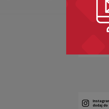
BAKALIE
Kategorie:
sem
Instagra
Uwaga, link zo
dodaj do