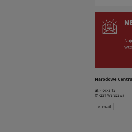
N
Naj
wto
Narodowe Centru
ul. Płocka 13
01-231 Warszawa
wyślij wiadomo
e-mail