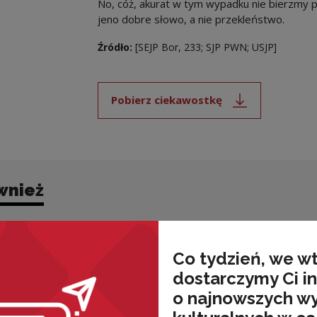
No, cóż, akurat w tym wypadku nie bierzmy p
jeno dobre słowo, a nie przekleństwo.
Źródło:
[SEJP Bor, 233; SJP PWN; USJP]
Pobierz ciekawostkę
Uwaga, link zostanie ot
wnież
Co tydzień, we w
dostarczymy Ci i
o najnowszych w