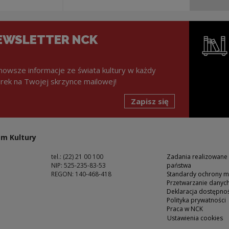
EWSLETTER NCK
nowsze informacje ze świata kultury w każdy
rek na Twojej skrzynce mailowej!
Zapisz się
Uwaga, lin
m Kultury
tel.: (22) 21 00 100
Zadania realizowane
NIP: 525-235-83-53
państwa
REGON: 140-468-418
Standardy ochrony m
Przetwarzanie dany
ść
Deklaracja dostępnoś
Polityka prywatności
Praca w NCK
Ustawienia cookies