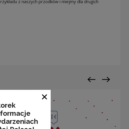
rzykładu z naszych przodków i miejmy dla drugich
warty w nowym oknie
Poprzedni slajd
Następny sl
Zamknij okno
torek
nformacje
ydarzeniach