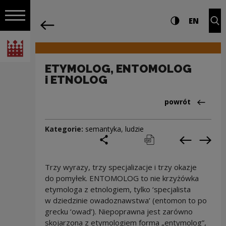
na całej stro
ETYMOLOG, ENTOMOLOG i ETNOLOG | N
Ustawienia i wyszukiw
Wysoki kontra
CHANG
Roz
EN
Nawigacja
powrót
Włącz nawigację
Narodowe Centrum Kultury
ETYMOLOG, ENTOMOLOG
i ETNOLOG
Powrót do:Cieka
powrót
Kategorie:
semantyka
,
ludzie
podziel się
drukuj
pobierz
Poprzedni
Nas
Trzy wyrazy, trzy specjalizacje i trzy okazje
do pomyłek. ENTOMOLOG to nie krzyżówka
etymologa z etnologiem, tylko ‘specjalista
w dziedzinie owadoznawstwa’ (entomon to po
grecku ‘owad’). Niepoprawna jest zarówno
skojarzona z etymologiem forma „entymolog”,