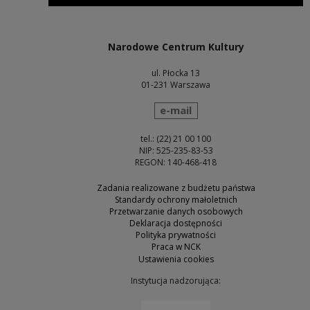
Uwaga, link zostanie otwarty w nowym oknie
Narodowe Centrum Kultury
ul. Płocka 13
01-231 Warszawa
wyślij wiadomość
e-mail
tel.: (22) 21 00 100
NIP: 525-235-83-53
REGON: 140-468-418
Zadania realizowane z budżetu państwa
Standardy ochrony małoletnich
Przetwarzanie danych osobowych
Deklaracja dostępności
Polityka prywatności
Praca w NCK
Ustawienia cookies
Instytucja nadzorująca:
Uwaga, link zostanie otw