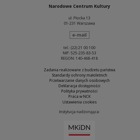
Narodowe Centrum Kultury
ul. Płocka 13
01-231 Warszawa
wyślij wiadomość
e-mail
tel.: (22) 21 00 100
NIP: 525-235-83-53
REGON: 140-468-418
Zadania realizowane z budżetu państwa
Standardy ochrony małoletnich
Przetwarzanie danych osobowych
Deklaracja dostępności
Polityka prywatności
Praca w NCK
Ustawienia cookies
Instytucja nadzorująca:
Uwaga, link zostanie otw