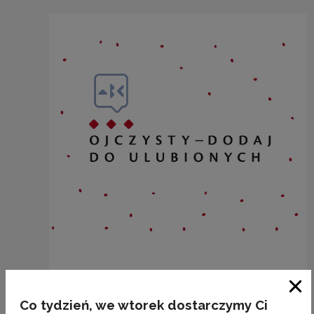
BAKALIE
Zam
Co tydzień, we wtorek dostarczymy Ci